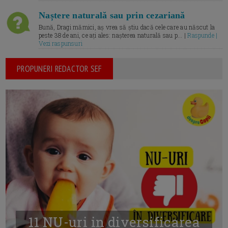
Naștere naturală sau prin cezariană
Bună, Dragi mămici, aș vrea să știu dacă cele care au născut la
peste 38 de ani, ce ați ales: nașterea naturală sau p... |
Raspunde |
Vezi raspunsuri
PROPUNERI REDACTOR SEF
11 NU-uri in diversificarea