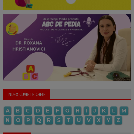
INDEX CUVINTE CHEIE
A
B
C
D
E
F
G
H
I
J
K
L
M
N
O
P
Q
R
S
T
U
V
X
Y
Z