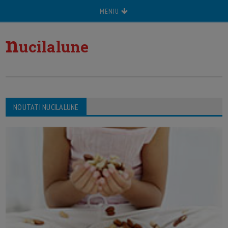
MENIU
n
ucilalune
NOUTATI NUCILALUNE