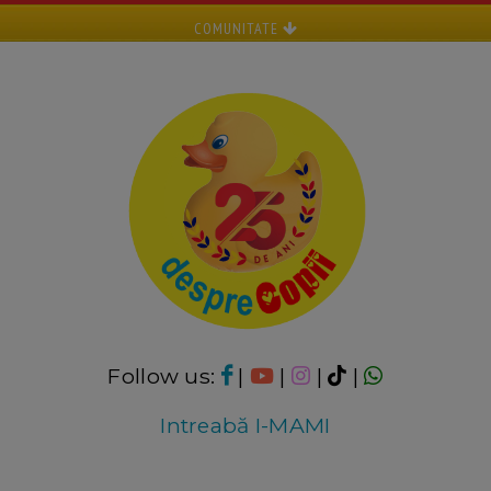
COMUNITATE
Follow us:
|
|
|
|
Intreabă I-MAMI