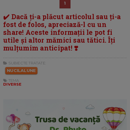
1
✔️ Dacă ți-a plăcut articolul sau ți-a
fost de folos, apreciază-l cu un
share! Aceste informații le pot fi
utile și altor mămici sau tătici. Îți
mulțumim anticipat! ❣️
SUBIECTE TRATATE:
NUCILALUNE
TEMA:
DIVERSE