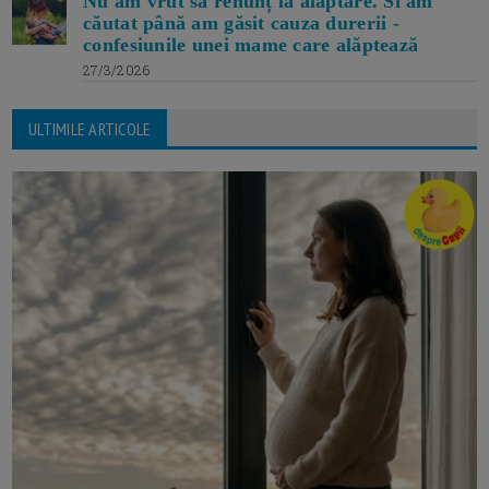
Nu am vrut să renunț la alăptare. Si am
căutat până am găsit cauza durerii -
confesiunile unei mame care alăptează
27/3/2026
ULTIMILE ARTICOLE