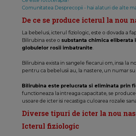
Ce este fototerapia?
Comunitatea Desprecopii - hai alaturi de alte mam
De ce se produce icterul la nou n
La bebelusi, icterul fiziologic, este o dovada a f
Bilirubina este o
substanta chimica eliberata
globulelor rosii imbatranite
.
Bilirubina exista in sangele fiecarui om, insa la n
pentru ca bebelusii au, la nastere, un numar su
Bilirubina este prelucrata si eliminata prin fi
functioneaza la intreaga capacitate, se produce
usoare de icter isi recastiga culoarea rozalie san
Diverse tipuri de icter la nou nas
Icterul fiziologic