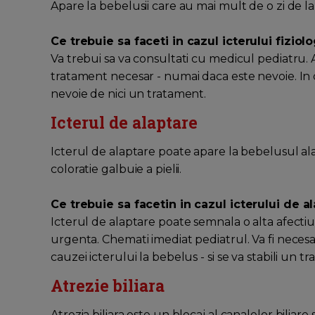
Apare la bebelusii care au mai mult de o zi de l
Ce trebuie sa faceti in cazul icterului fiziol
Va trebui sa va consultati cu medicul pediatru.
tratament necesar - numai daca este nevoie. In c
nevoie de nici un tratament.
Icterul de alaptare
Icterul de alaptare poate apare la bebelusul ala
coloratie galbuie a pielii.
Ce trebuie sa facetin in cazul icterului de a
Icterul de alaptare poate semnala o alta afecti
urgenta. Chemati imediat pediatrul. Va fi nece
cauzei icterului la bebelus - si se va stabili un t
Atrezie biliara
Atrezia biliara este un blocaj al canalelor bilia