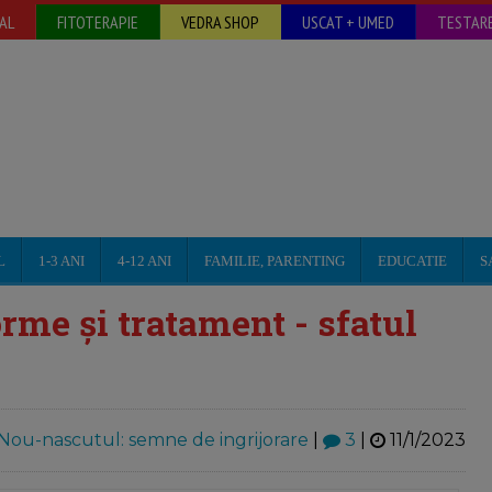
AL
FITOTERAPIE
VEDRA SHOP
USCAT + UMED
TESTARE
L
1-3 ANI
4-12 ANI
FAMILIE, PARENTING
EDUCATIE
S
orme și tratament - sfatul
Nou-nascutul: semne de ingrijorare
|
3
|
11/1/2023