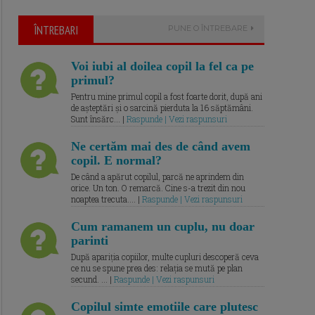
ÎNTREBARI
PUNE O ÎNTREBARE
Voi iubi al doilea copil la fel ca pe
primul?
Pentru mine primul copil a fost foarte dorit, după ani
de așteptări și o sarcină pierduta la 16 săptămâni.
Sunt însărc... |
Raspunde | Vezi raspunsuri
Ne certăm mai des de când avem
copil. E normal?
De când a apărut copilul, parcă ne aprindem din
orice. Un ton. O remarcă. Cine s-a trezit din nou
noaptea trecuta.... |
Raspunde | Vezi raspunsuri
Cum ramanem un cuplu, nu doar
parinti
După apariția copiilor, multe cupluri descoperă ceva
ce nu se spune prea des: relația se mută pe plan
secund. ... |
Raspunde | Vezi raspunsuri
Copilul simte emotiile care plutesc