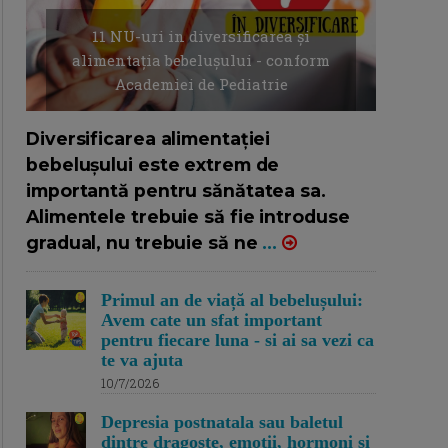
11 NU-uri in diversificarea și
alimentația bebelușului - conform
Academiei de Pediatrie
16/7/2026
AUTOR: EDITOR DC.
Diversificarea alimentației
bebelușului este extrem de
importantă pentru sănătatea sa.
Alimentele trebuie să fie introduse
gradual, nu trebuie să ne
...
Primul an de viață al bebelușului:
Avem cate un sfat important
pentru fiecare luna - si ai sa vezi ca
te va ajuta
10/7/2026
Depresia postnatala sau baletul
dintre dragoste, emotii, hormoni si