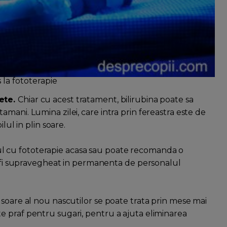
la fototerapie
lete.
Chiar cu acest tratament, bilirubina poate sa
mani. Lumina zilei, care intra prin fereastra este de
lul in plin soare.
 cu fototerapie acasa sau poate recomanda o
ea fi supravegheat in permanenta de personalul
usoare al nou nascutilor se poate trata prin mese mai
e praf pentru sugari, pentru a ajuta eliminarea