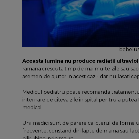
bebelus 
Aceasta lumina nu produce radiatii ultravio
ramana crescuta timp de mai multe zile sau sapta
asemeni de ajutor in acest caz - dar nu lasati copi
Medicul pediatru poate recomanda tratamentul
internare de citeva zile in spital pentru a put
medical.
Unii medici sunt de parere ca icterul de forme 
frecvente, constand din lapte de mama sau lapt
bilirubinei prin scaun.