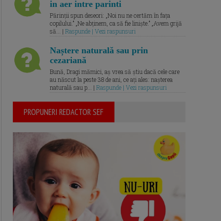
in aer intre parinti
Părinții spun deseori: „Noi nu ne certăm în fața
copilului.” „Ne abținem, ca să fie liniște.” „Avem grijă
să... |
Raspunde | Vezi raspunsuri
Naștere naturală sau prin
cezariană
Bună, Dragi mămici, aș vrea să știu dacă cele care
au născut la peste 38 de ani, ce ați ales: nașterea
naturală sau p... |
Raspunde | Vezi raspunsuri
PROPUNERI REDACTOR SEF