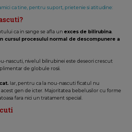
ici ca tine, pentru suport, prietenie si atitudine:
ascuti?
aptului ca in sange se afla un
exces de bilirubina
.
 in cursul procesului normal de descompunere a
ou-nascuti, nivelul bilirubinei este deseori crescut
plimentar de globule rosii.
cat.
Iar, pentru ca la nou-nascuti ficatul nu
 acest gen de icter. Majoritatea bebelusilor cu forme
atoasa fara nici un tratament special.
cuti