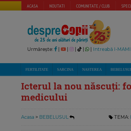
ACASA
NOUTATI
COMUNITATE / CLUB
SPECI
Urmărește:
|
|
|
|
|
Intreabă I-MAMI
FERTILITATE
SARCINA
NASTEREA
BEBELUSU
Icterul la nou născuți: f
medicului
Acasa
>
BEBELUSUL
TEMA: