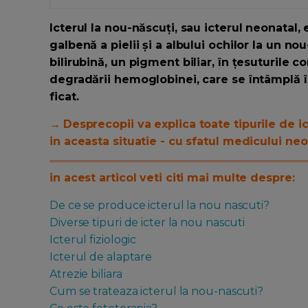
Icterul la nou-născuți, sau icterul neonatal,
galbenă a pielii și a albului ochilor la un 
bilirubină, un pigment biliar, în țesuturile c
degradării hemoglobinei, care se întâmplă î
ficat.
→
Desprecopii va explica toate tipurile de i
in aceasta situatie - cu sfatul medicului ne
in acest articol veti citi mai multe despre:
De ce se produce icterul la nou nascuti?
Diverse tipuri de icter la nou nascuti
Icterul fiziologic
Icterul de alaptare
Atrezie biliara
Cum se trateaza icterul la nou-nascuti?