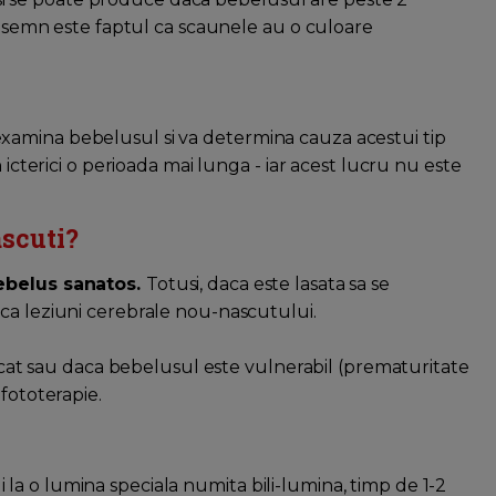
un semn este faptul ca scaunele au o culoare
?
xamina bebelusul si va determina cauza acestui tip
 icterici o perioada mai lunga - iar acest lucru nu este
ascuti?
bebelus sanatos.
Totusi, daca este lasata sa se
ca leziuni cerebrale nou-nascutului.
idicat sau daca bebelusul este vulnerabil (prematuritate
fototerapie.
a o lumina speciala numita bili-lumina, timp de 1-2