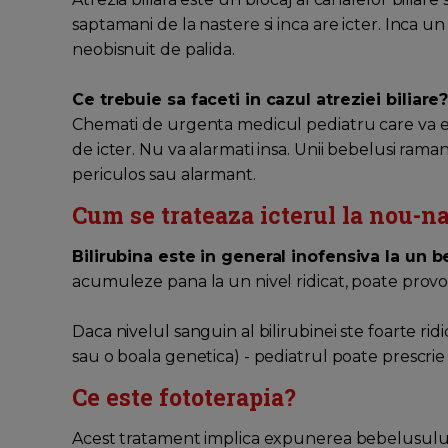
saptamani de la nastere si inca are icter. Inca 
neobisnuit de palida.
Ce trebuie sa faceti in cazul atreziei biliare
Chemati de urgenta medicul pediatru care va e
de icter. Nu va alarmati insa. Unii bebelusi raman
periculos sau alarmant.
Cum se trateaza icterul la nou-n
Bilirubina este in general inofensiva la un 
acumuleze pana la un nivel ridicat, poate provo
Daca nivelul sanguin al bilirubinei ste foarte r
sau o boala genetica) - pediatrul poate prescrie 
Ce este fototerapia?
Acest tratament implica expunerea bebelusului l