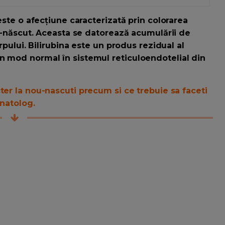
 este o afecțiune caracterizată prin colorarea
nou-născut. Aceasta se datorează acumulării de
orpului. Bilirubina este un produs rezidual al
n mod normal în sistemul reticuloendotelial din
cter la nou-nascuti precum si ce trebuie sa faceti
onatolog.