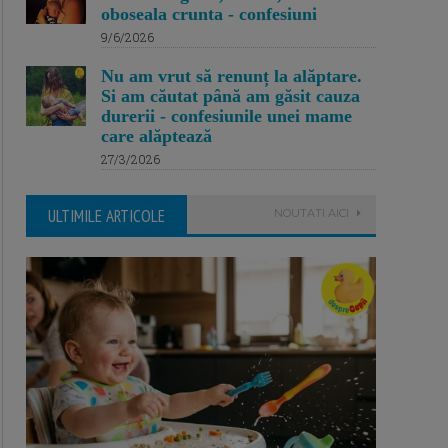
oboseala crunta - confesiuni
9/6/2026
Nu am vrut să renunț la alăptare.
Si am căutat până am găsit cauza
durerii - confesiunile unei mame
care alăptează
27/3/2026
ULTIMILE ARTICOLE
NOUTATI AICI