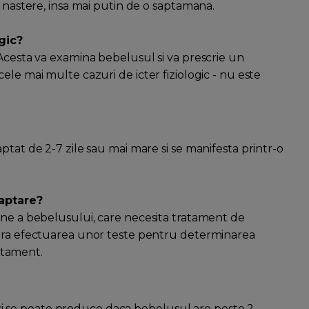
a nastere, insa mai putin de o saptamana.
ogic?
 Acesta va examina bebelusul si va prescrie un
ele mai multe cazuri de icter fiziologic - nu este
ptat de 2-7 zile sau mai mare si se manifesta printr-o
laptare?
une a bebelusului, care necesita tratament de
sara efectuarea unor teste pentru determinarea
ratament.
re si se poate produce daca bebelusul are peste 2