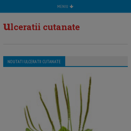
MENIU
u
lceratii cutanate
NOUTATI ULCERATII CUTANATE