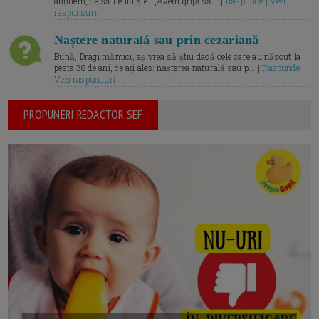
abținem, ca să fie liniște.” „Avem grijă să... |
Raspunde | Vezi
raspunsuri
Naștere naturală sau prin cezariană
Bună, Dragi mămici, aș vrea să știu dacă cele care au născut la
peste 38 de ani, ce ați ales: nașterea naturală sau p... |
Raspunde |
Vezi raspunsuri
PROPUNERI REDACTOR SEF