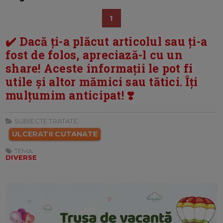
1
✔️ Dacă ți-a plăcut articolul sau ți-a
fost de folos, apreciază-l cu un
share! Aceste informații le pot fi
utile și altor mămici sau tătici. Îți
mulțumim anticipat! ❣️
SUBIECTE TRATATE:
ULCERATII CUTANATE
TEMA:
DIVERSE