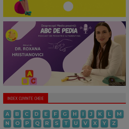
INDEX CUVINTE CHEIE
A
B
C
D
E
F
G
H
I
J
K
L
M
N
O
P
Q
R
S
T
U
V
X
Y
Z