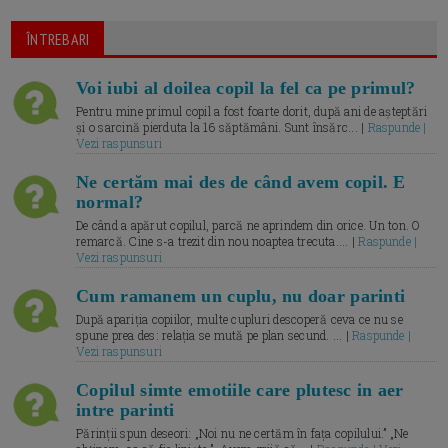
ÎNTREBARI
Voi iubi al doilea copil la fel ca pe primul?
Pentru mine primul copil a fost foarte dorit, după ani de așteptări
și o sarcină pierduta la 16 săptămâni. Sunt însărc... |
Raspunde |
Vezi raspunsuri
Ne certăm mai des de când avem copil. E
normal?
De când a apărut copilul, parcă ne aprindem din orice. Un ton. O
remarcă. Cine s-a trezit din nou noaptea trecuta.... |
Raspunde |
Vezi raspunsuri
Cum ramanem un cuplu, nu doar parinti
După apariția copiilor, multe cupluri descoperă ceva ce nu se
spune prea des: relația se mută pe plan secund. ... |
Raspunde |
Vezi raspunsuri
Copilul simte emotiile care plutesc in aer
intre parinti
Părinții spun deseori: „Noi nu ne certăm în fața copilului.” „Ne