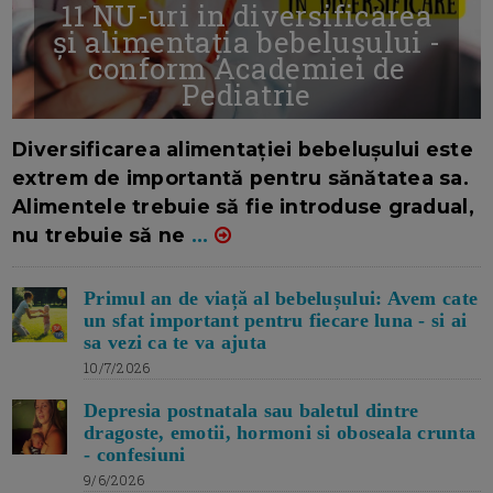
11 NU-uri in diversificarea
și alimentația bebelușului -
conform Academiei de
Pediatrie
16/7/2026
AUTOR: EDITOR DC.
Diversificarea alimentației bebelușului este
extrem de importantă pentru sănătatea sa.
Alimentele trebuie să fie introduse gradual,
nu trebuie să ne
...
Primul an de viață al bebelușului: Avem cate
un sfat important pentru fiecare luna - si ai
sa vezi ca te va ajuta
10/7/2026
Depresia postnatala sau baletul dintre
dragoste, emotii, hormoni si oboseala crunta
- confesiuni
9/6/2026