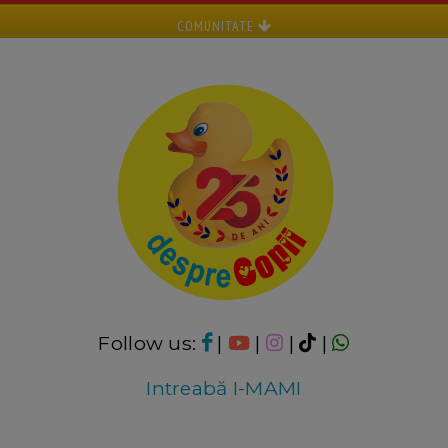
COMUNITATE
Follow us:
|
|
|
|
Intreabă I-MAMI