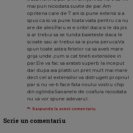
mai pun niciodata suvite de par.Am
opritena care de 7 ani isi pune extensi si a
spus ca isi va pune toata viata pentru ca nu
are de ales.Paru ei e oribil daca si le da jos
si ar trebui sa se tunda baieteste daca le
scoate sau ar trebui sa-si puna peruca.Va
spun toate astea fetelor ca sa aveti mare
grija unde ,cum si cat tineti extensilee in
par.Ele va fac sa aratati superb la inceput
dar dupa aia platiti un pret mult mai mare
dect cel al extensiilor:va distrugeti propriul
par si nu ve-ti face fata noului vostru chip
din oglinda.Saoanele de coafura niciodata
nu va vor spune adevarul.
Raspunde la acest comentariu
Scrie un comentariu