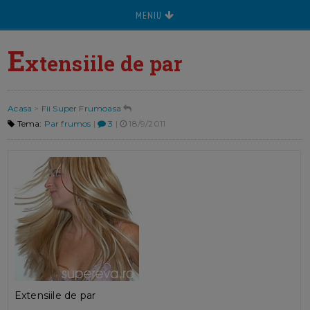
MENIU
E
xtensiile de par
Acasa
>
Fii Super Frumoasa
Tema:
Par frumos
|
3
|
18/9/2011
Extensiile de par