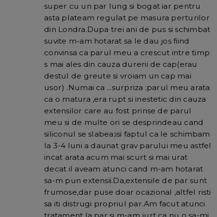
super cu un par lung si bogat iar pentru
asta plateam regulat pe masura perturilor
din Londra.Dupa trei ani de pus si schimbat
suvite m-am hotarat sa le dau jos fiind
convinsa ca parul meu a crescut intre timp
s mai ales din cauza durerii de cap(erau
destul de greute si vroiam un cap mai
usor) .Numai ca ...surpriza ;parul meu arata
ca o matura ,era rupt si inestetic din cauza
extensilor care au fost prinse de parul
meu si de multe ori se desprindeau cand
siliconul se slabea;isi faptul ca le schimbam
la 3-4 luni a daunat grav parului meu astfel
incat arata acum mai scurt si mai urat
decat il aveam atunci cand m-am hotarat
sa-m pun extensii.Da,extensile de par sunt
frumose,dar puse doar ocazional ,altfel risti
sa iti distrugi propriul par.Am facut atunci
tratament la par si m-am jurt ca nu o sa-mi