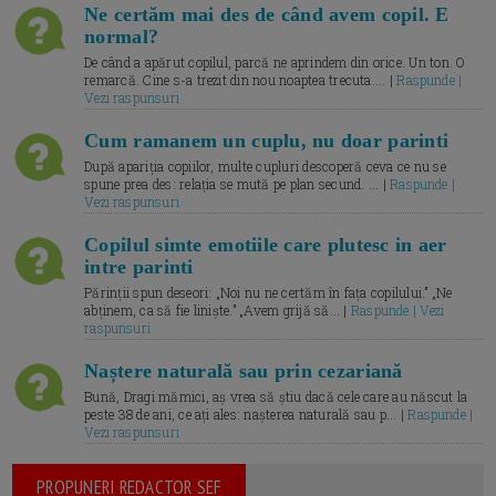
Ne certăm mai des de când avem copil. E
normal?
De când a apărut copilul, parcă ne aprindem din orice. Un ton. O
remarcă. Cine s-a trezit din nou noaptea trecuta.... |
Raspunde |
Vezi raspunsuri
Cum ramanem un cuplu, nu doar parinti
După apariția copiilor, multe cupluri descoperă ceva ce nu se
spune prea des: relația se mută pe plan secund. ... |
Raspunde |
Vezi raspunsuri
Copilul simte emotiile care plutesc in aer
intre parinti
Părinții spun deseori: „Noi nu ne certăm în fața copilului.” „Ne
abținem, ca să fie liniște.” „Avem grijă să... |
Raspunde | Vezi
raspunsuri
Naștere naturală sau prin cezariană
Bună, Dragi mămici, aș vrea să știu dacă cele care au născut la
peste 38 de ani, ce ați ales: nașterea naturală sau p... |
Raspunde |
Vezi raspunsuri
PROPUNERI REDACTOR SEF