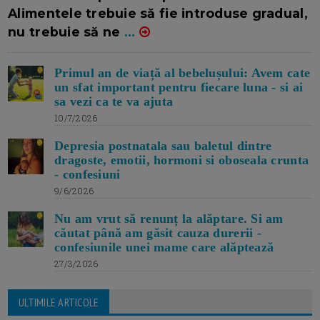
Alimentele trebuie să fie introduse gradual,
nu trebuie să ne
...
Primul an de viață al bebelușului: Avem cate
un sfat important pentru fiecare luna - si ai
sa vezi ca te va ajuta
10/7/2026
Depresia postnatala sau baletul dintre
dragoste, emotii, hormoni si oboseala crunta
- confesiuni
9/6/2026
Nu am vrut să renunț la alăptare. Si am
căutat până am găsit cauza durerii -
confesiunile unei mame care alăptează
27/3/2026
ULTIMILE ARTICOLE