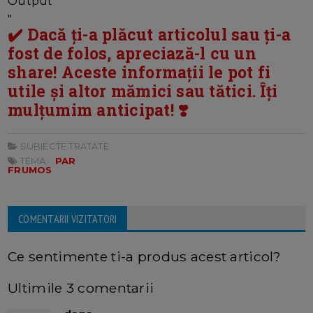
Output "
"
✔️ Dacă ți-a plăcut articolul sau ți-a
fost de folos, apreciază-l cu un
share! Aceste informații le pot fi
utile și altor mămici sau tătici. Îți
mulțumim anticipat! ❣️
SUBIECTE TRATATE:
TEMA:
PAR
FRUMOS
COMENTARII VIZITATORI
Ce sentimente ti-a produs acest articol?
Ultimile 3 comentarii