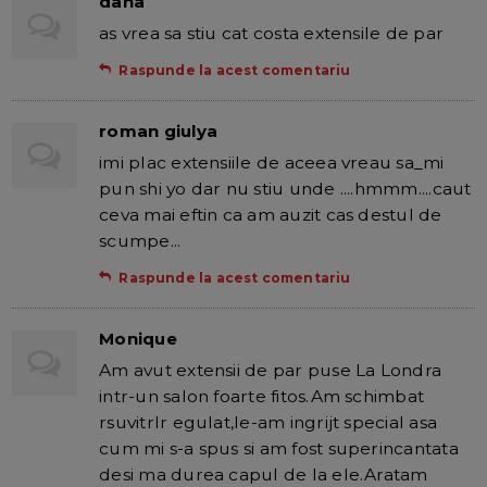
dana
as vrea sa stiu cat costa extensile de par
Raspunde la acest comentariu
roman giulya
imi plac extensiile de aceea vreau sa_mi
pun shi yo dar nu stiu unde ....hmmm....caut
ceva mai eftin ca am auzit cas destul de
scumpe...
Raspunde la acest comentariu
Monique
Am avut extensii de par puse La Londra
intr-un salon foarte fitos.Am schimbat
rsuvitrlr egulat,le-am ingrijt special asa
cum mi s-a spus si am fost superincantata
desi ma durea capul de la ele.Aratam