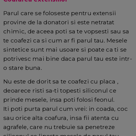
Parul care se foloseste pentru extensii
provine de la donatori si este netratat
chimic, de aceea poti sa te vopsesti sau sa
te coafezi ca si cum ar fi parul tau. Mesele
sintetice sunt mai usoare si poate ca ti se
potrivesc mai bine daca parul tau este intr-
o stare buna.
Nu este de dorit sa te coafezi cu placa ,
deoarece risti sa-ti topesti siliconul ce
prinde mesele, insa poti folosi feonul.
Iti poti purta parul cum vrei: in coada, coc
sau orice alta coafura, insa fii atenta cu
agrafele, care nu trebuie sa penetreze
siliconul ce lipeste mesele de parul tau.