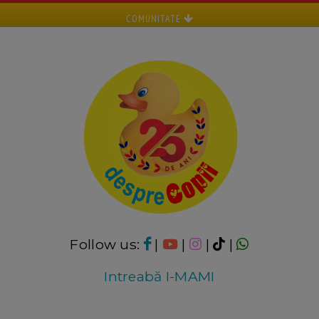
COMUNITATE
Follow us:
|
|
|
|
Intreabă I-MAMI