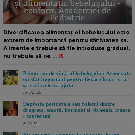
și alimentația bebelușului -
conform Academiei de
Pediatrie
16/7/2026
AUTOR: EDITOR DC.
Diversificarea alimentației bebelușului este
extrem de importantă pentru sănătatea sa.
Alimentele trebuie să fie introduse gradual,
nu trebuie să ne
...
Primul an de viață al bebelușului: Avem cate
un sfat important pentru fiecare luna - si ai
sa vezi ca te va ajuta
10/7/2026
Depresia postnatala sau baletul dintre
dragoste, emotii, hormoni si oboseala crunta
- confesiuni
9/6/2026
Nu am vrut să renunț la alăptare. Si am