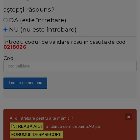
aștepți răspuns?
DA (este întrebare)
NU (nu este întrebare)
Introdu codul de validare rosu in casuta de cod:
0218026
Cod:
Ai o întrebare pentru alte mămici?
ÎNTREABĂ AICI
la rubrica de întrebări SAU pe
FORUMUL DESPRECOPII