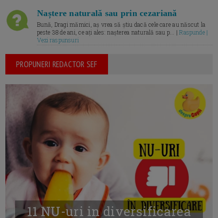
Naștere naturală sau prin cezariană
Bună, Dragi mămici, aș vrea să știu dacă cele care au născut la
peste 38 de ani, ce ați ales: nașterea naturală sau p... |
Raspunde |
Vezi raspunsuri
PROPUNERI REDACTOR SEF
11 NU-uri in diversificarea