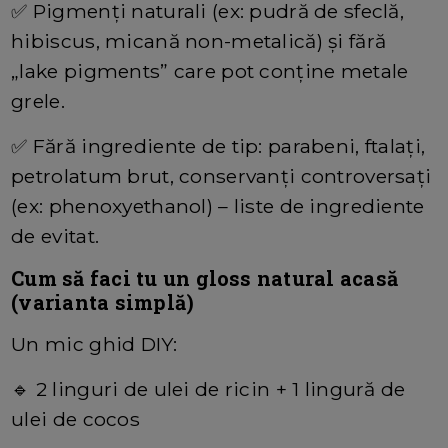
✅
Pigmenţi naturali (ex: pudră de sfeclă,
hibiscus, micană non-metalică) şi fără
„lake pigments” care pot conţine metale
grele.
✅
Fără ingrediente de tip: parabeni, ftalaţi,
petrolatum brut, conservanţi controversaţi
(ex: phenoxyethanol) – liste de ingrediente
de evitat.
Cum să faci tu un gloss natural acasă
(varianta simplă)
Un mic ghid DIY:
🔹
2 linguri de ulei de ricin + 1 lingură de
ulei de cocos