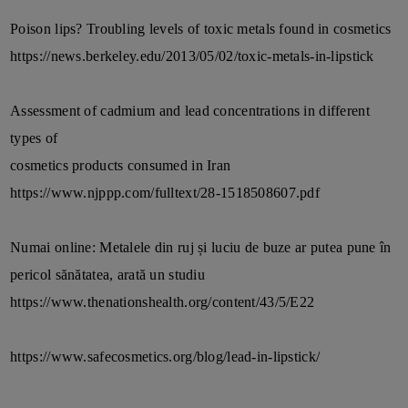
Poison lips? Troubling levels of toxic metals found in cosmetics
https://news.berkeley.edu/2013/05/02/toxic-metals-in-lipstick
Assessment of cadmium and lead concentrations in different
types of
cosmetics products consumed in Iran
https://www.njppp.com/fulltext/28-1518508607.pdf
Numai online: Metalele din ruj și luciu de buze ar putea pune în
pericol sănătatea, arată un studiu
https://www.thenationshealth.org/content/43/5/E22
https://www.safecosmetics.org/blog/lead-in-lipstick/