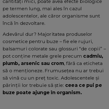
cantități mici, poate avea efecte biologice
pe termen lung, mai ales în cazul
adolescentelor, ale căror organisme sunt
încă în dezvoltare.
Adevărul dur? Majoritatea produselor
cosmetice pentru buze – fie ele rujuri,
balsamuri colorate sau glossuri “de copii” –
pot conține metale grele precum
cadmiu,
plumb, arsenic sau crom
, fără ca eticheta
să o menționeze. Frumusețea nu ar trebui
să vină cu un preț toxic. Adolescentele și
părinții lor trebuie să știe:
ceea ce pui pe
buze poate ajunge în organism.