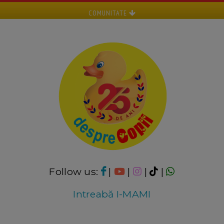
COMUNITATE
Follow us:
|
|
|
|
Intreabă I-MAMI