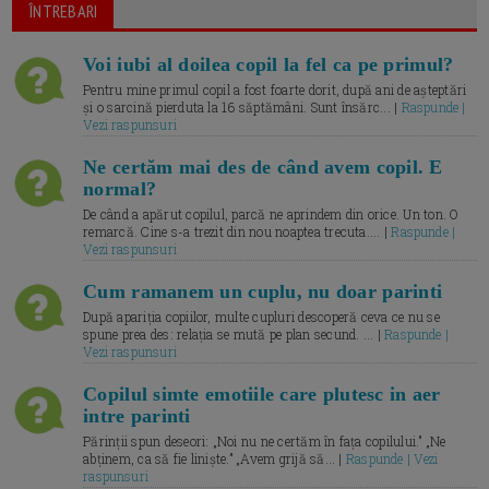
ÎNTREBARI
Voi iubi al doilea copil la fel ca pe primul?
Pentru mine primul copil a fost foarte dorit, după ani de așteptări
și o sarcină pierduta la 16 săptămâni. Sunt însărc... |
Raspunde |
Vezi raspunsuri
Ne certăm mai des de când avem copil. E
normal?
De când a apărut copilul, parcă ne aprindem din orice. Un ton. O
remarcă. Cine s-a trezit din nou noaptea trecuta.... |
Raspunde |
Vezi raspunsuri
Cum ramanem un cuplu, nu doar parinti
După apariția copiilor, multe cupluri descoperă ceva ce nu se
spune prea des: relația se mută pe plan secund. ... |
Raspunde |
Vezi raspunsuri
Copilul simte emotiile care plutesc in aer
intre parinti
Părinții spun deseori: „Noi nu ne certăm în fața copilului.” „Ne
abținem, ca să fie liniște.” „Avem grijă să... |
Raspunde | Vezi
raspunsuri