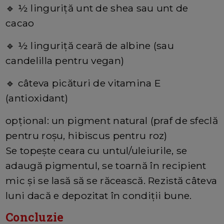
🔹
½ linguriţă unt de shea sau unt de
cacao
🔹
½ linguriţă ceară de albine (sau
candelilla pentru vegan)
🔹
câteva picături de vitamina E
(antioxidant)
opţional: un pigment natural (praf de sfeclă
pentru roşu, hibiscus pentru roz)
Se topeşte ceara cu untul/uleiurile, se
adaugă pigmentul, se toarnă în recipient
mic şi se lasă să se răcească. Rezistă câteva
luni dacă e depozitat în condiţii bune.
Concluzie