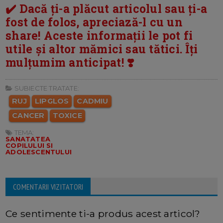
✔️ Dacă ți-a plăcut articolul sau ți-a
fost de folos, apreciază-l cu un
share! Aceste informații le pot fi
utile și altor mămici sau tătici. Îți
mulțumim anticipat! ❣️
SUBIECTE TRATATE:
RUJ
LIPGLOS
CADMIU
CANCER
TOXICE
TEMA:
SANATATEA
COPILULUI SI
ADOLESCENTULUI
COMENTARII VIZITATORI
Ce sentimente ti-a produs acest articol?