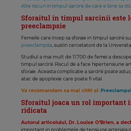
Alte riscuri in timpul sarcinii de care e bine sa stii:
Sforaitul in timpul sarcinii este 
preeclampsie
Femeile care incep sa sforaie in timpul sarcinii 
preeclampsia
, sustin cercetatorii de la Universi
Studiul a mai mult de 11.700 de femei a descoperi
timpul sarcinii. Riscul de a face hipertensiune 
sforaie. Aceasta complicatie a sarcinii poate adu
atac de apoplexie care poate fi vital.
Va recomandam sa mai cititi si:
Preeclampsi
Sforaitul joaca un rol important 
ridicata
Autorul articolului, Dr. Louise O'Brien, a dec
important in problemele de tensiune arteriala ridi