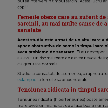
putea interveni in timpul sarcinii. Acest lucru
copil."
Femeile obeze care au suferit de
sarcinii, au mai multe sanse de 
sanatate
Acest studiu este urmat de un altul care a 
apnee obstructiva de somn in timpul sarcini
avea probleme de sanatate
. Ei au descoperit
au avut un risc mai mare de a avea nevoie de ing
cu greutate normala.
Studiul a constatat, de asemenea, ca apnea a fo
eclampsie
la femeile supraponderale.
Tensiunea ridicata in timpul sarc
Tensiunea ridicata (hipertensiunea) poate ameni
mare, aveti un risc ridicat de a face boala numit