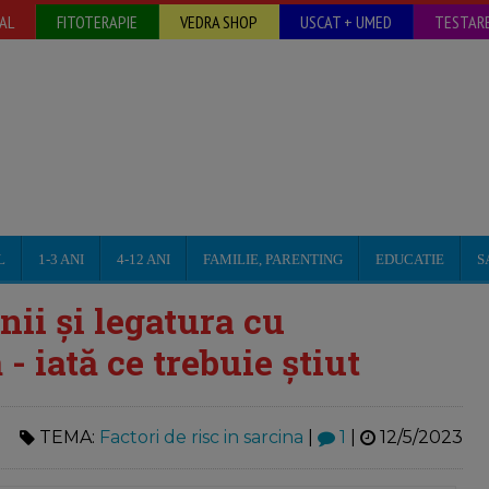
AL
FITOTERAPIE
VEDRA SHOP
USCAT + UMED
TESTARE
L
1-3 ANI
4-12 ANI
FAMILIE, PARENTING
EDUCATIE
S
nii și legatura cu
- iată ce trebuie știut
TEMA:
Factori de risc in sarcina
|
1
|
12/5/2023