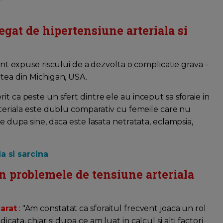
legat de hipertensiune arteriala si
sunt expuse riscului de a dezvolta o complicatie grava -
tatea din Michigan, USA.
t ca peste un sfert dintre ele au inceput sa sforaie in
arteriala este dublu comparativ cu femeile care nu
ce dupa sine, daca este lasata netratata, eclampsia,
a si sarcina
in problemele de tensiune arteriala
larat
: "Am constatat ca sforaitul frecvent joaca un rol
cata, chiar si dupa ce am luat in calcul si alti factori