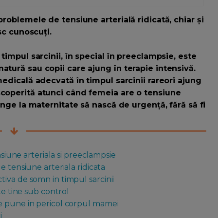
problemele de tensiune arterială ridicată, chiar și
isc cunoscuți.
 timpul sarcinii, în special în preeclampsie, este
atură sau copii care ajung în terapie intensivă.
medicală adecvată în timpul sarcinii rareori ajung
scoperită atunci când femeia are o tensiune
junge la maternitate să nască de urgență, fără să fi
nsiune arteriala si preeclampsie
e tensiune arteriala ridicata
iva de somn in timpul sarcinii
te tine sub control
e pune in pericol corpul mamei
i