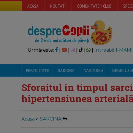
ACASA
NOUTATI
COMUNITATE / CLUB
SPECI
Urmărește:
|
|
|
|
|
Intreabă I-MAMI
FERTILITATE
SARCINA
NASTEREA
BEBELUSU
Sforaitul in timpul sarci
hipertensiunea arterială 
Acasa
>
SARCINA