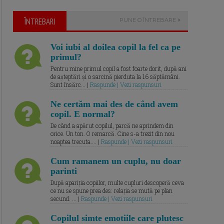
ÎNTREBARI
PUNE O ÎNTREBARE
Voi iubi al doilea copil la fel ca pe
primul?
Pentru mine primul copil a fost foarte dorit, după ani
de așteptări și o sarcină pierduta la 16 săptămâni.
Sunt însărc... |
Raspunde | Vezi raspunsuri
Ne certăm mai des de când avem
copil. E normal?
De când a apărut copilul, parcă ne aprindem din
orice. Un ton. O remarcă. Cine s-a trezit din nou
noaptea trecuta.... |
Raspunde | Vezi raspunsuri
Cum ramanem un cuplu, nu doar
parinti
După apariția copiilor, multe cupluri descoperă ceva
ce nu se spune prea des: relația se mută pe plan
secund. ... |
Raspunde | Vezi raspunsuri
Copilul simte emotiile care plutesc