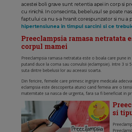
acestei boli grave sunt retentia apei in corp si 
cu rinichii. In consecinta, bebelusul se poate n
faptului ca nu s-a hranit corespunzator si nu a 
hipertensiunea in timpul sarcini si ce trebui
Preeclampsia ramasa netratata es
corpul mamei
Preeclampsia ramasa netratata este o boala care pune in peri
putand duce la coma sau convulsii (eclampsie). Intre 3 si 5
suta dintre bebelusii lor au aceeasi soarta.
Din fericire, femeile care primesc ingrijire medicala adecva
eclampsia este descoperita atunci cand femeia are o tensiun
maternitate sa nasca de urgenta, fara sa fi beneficiat in prea
Preec
si tip
Preeclamp
Preeclamps