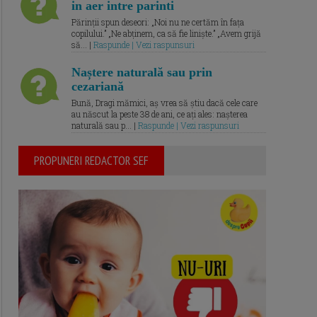
in aer intre parinti
Părinții spun deseori: „Noi nu ne certăm în fața
copilului.” „Ne abținem, ca să fie liniște.” „Avem grijă
să... |
Raspunde | Vezi raspunsuri
Naștere naturală sau prin
cezariană
Bună, Dragi mămici, aș vrea să știu dacă cele care
au născut la peste 38 de ani, ce ați ales: nașterea
naturală sau p... |
Raspunde | Vezi raspunsuri
PROPUNERI REDACTOR SEF