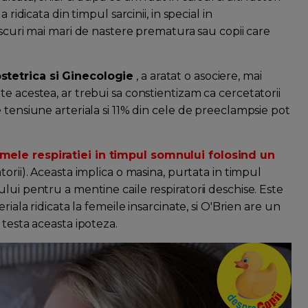
ridicata din timpul sarcinii, in special in
, riscuri mai mari de nastere prematura sau copii care
stetrica si Ginecologie
, a aratat o asociere, mai
e acestea, ar trebui sa constientizam ca cercetatorii
 tensiune arteriala si 11% din cele de preeclampsie pot
mele respiratiei in timpul somnului folosind un
torii). Aceasta implica o masina, purtata in timpul
lui pentru a mentine caile respiratorii deschise. Este
riala ridicata la femeile insarcinate, si O'Brien are un
 testa aceasta ipoteza.