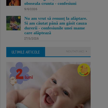
oboseala crunta - confesiuni
9/6/2026
Nu am vrut să renunț la alăptare.
Si am căutat până am găsit cauza
durerii - confesiunile unei mame
care alăptează
27/3/2026
ULTIMILE ARTICOLE
NOUTATI AICI