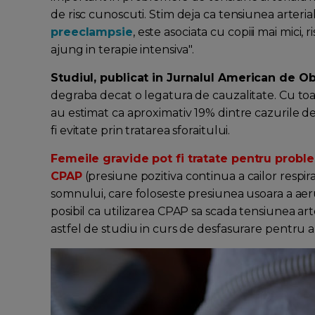
de risc cunoscuti. Stim deja ca tensiunea arteriala 
preeclampsie
, este asociata cu copiii mai mici
ajung in terapie intensiva".
Studiul, publicat in Jurnalul American de Ob
degraba decat o legatura de cauzalitate. Cu toat
au estimat ca aproximativ 19% dintre cazurile de
fi evitate prin tratarea sforaitului.
Femeile gravide pot fi tratate pentru proble
CPAP
(presiune pozitiva continua a cailor respira
somnului, care foloseste presiunea usoara a aeru
posibil ca utilizarea CPAP sa scada tensiunea arte
astfel de studiu in curs de desfasurare pentru a