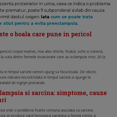
prezenta proteinelor in urina, ceea ce indica o problema
aste prematur, poate fi subponderal si slab din cauza
primit destul oxigen.
Iata
cum se poate trata
e stiut pentru a evita preeclampsia.
te o boala care pune in pericol
col corpul mamei, mai ales rinichii, ficatul, ochii si creierul,
 la suta dintre femeile insarcinate care au eclampsie mor; 20 la
ta in timpul sarcinii rareori ajung sa faca boala. De obicei,
e ridicata necontrolata in timpul sarcinii si ajunge la
labil de ingrijiri prenatale.
lampsia si sarcina: simptome, cauze
uri
sia este o problema foarte comuna asociata cu sarcina.
ia se produce cand tensiunea sangvina a femeii creste si