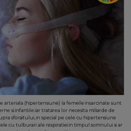
e arteriala (hipertensiune) la femeile insarcinate sunt
ne si infantile iar tratarea lor necesita miliarde de
pra sforaitului, in special pe cele cu hipertensiune
cele cu tulburari ale respiratiei in timpul somnului si ar