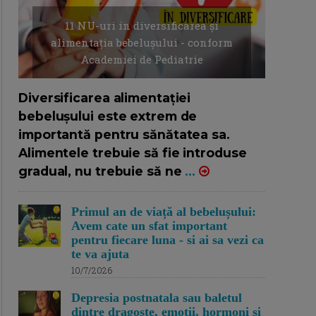
11 NU-uri in diversificarea și
alimentația bebelușului - conform
Academiei de Pediatrie
16/7/2026
AUTOR: EDITOR DC.
Diversificarea alimentației
bebelușului este extrem de
importantă pentru sănătatea sa.
Alimentele trebuie să fie introduse
gradual, nu trebuie să ne
...
Primul an de viață al bebelușului:
Avem cate un sfat important
pentru fiecare luna - si ai sa vezi ca
te va ajuta
10/7/2026
Depresia postnatala sau baletul
dintre dragoste, emotii, hormoni si