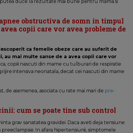
 ar putea duce la rezultate mai bune pentru mama si
 apnee obstructiva de somn in timpul
a avea copii care vor avea probleme de
descoperit ca femeile obeze care au suferit de
i, au mai multe sanse de a avea copii care vor
 ca, copiii nascuti din mame cu tulburari de respiratie
rijire intensiva neonatala, decat cei nascuti din mame
st, de asemenea, asociata cu rate mai mari de
pre-
inii: cum se poate tine sub control
nta grav sanatatea gravidei. Daca aveti deja tensiune
a preeclampsie. In afara hipertensiunii, simptomele