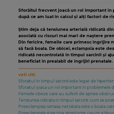
Sforăitul frecvent joacă un rol important în 
după ce am luat în calcul și alți factori de r
Știm deja că tensiunea arterială ridicată din
asociată cu riscuri mai mari de naștere prem
Din fericire, femeile care primesc îngrijire 
să facă boala. De obicei, eclampsia este de
ridicată necontrolată în timpul sarcinii și a
beneficiat în prealabil de îngrijiri prenatale.
veti citi:
Sforaitul in timpul sarcinii este legat de hiperte
Sforaitul joaca un rol important in problemele d
Femeile obeze care au suferit de apnee obstruct
Tensiunea ridicata in timpul sarcinii: cum se poa
Preeclampsia ramasa netratata este o boala car
Preeclampsia si sarcina: simptome, cauze si tipur