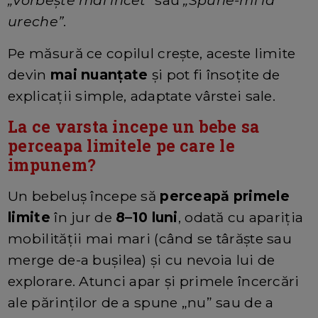
„Vorbește mai încet”
sau
„Spune-mi la
ureche”
.
Pe măsură ce copilul crește, aceste limite
devin
mai nuanțate
și pot fi însoțite de
explicații simple, adaptate vârstei sale.
La ce varsta incepe un bebe sa
perceapa limitele pe care le
impunem?
Un bebeluș începe să
perceapă primele
limite
în jur de
8–10 luni
, odată cu apariția
mobilității mai mari (când se târăște sau
merge de-a bușilea) și cu nevoia lui de
explorare. Atunci apar și primele încercări
ale părinților de a spune „nu” sau de a