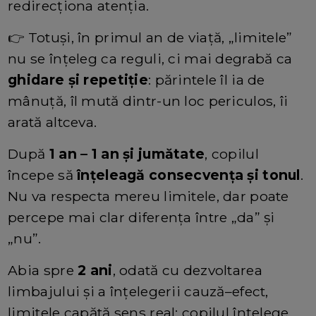
redirecționa atenția.
👉 Totuși, în primul an de viață, „limitele”
nu se înțeleg ca reguli, ci mai degrabă ca
ghidare și repetiție
: părintele îl ia de
mânuță, îl mută dintr-un loc periculos, îi
arată altceva.
După
1 an – 1 an și jumătate
, copilul
începe să
înțeleagă consecvența și tonul
.
Nu va respecta mereu limitele, dar poate
percepe mai clar diferența între „da” și
„nu”.
Abia spre
2 ani
, odată cu dezvoltarea
limbajului și a înțelegerii cauză–efect,
limitele capătă sens real: copilul înțelege