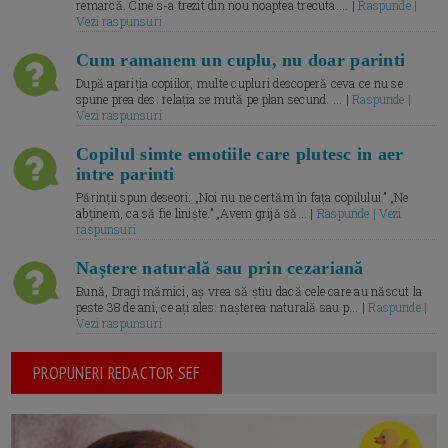
remarcă. Cine s-a trezit din nou noaptea trecuta.... |
Raspunde |
Vezi raspunsuri
Cum ramanem un cuplu, nu doar parinti
După apariția copiilor, multe cupluri descoperă ceva ce nu se
spune prea des: relația se mută pe plan secund. ... |
Raspunde |
Vezi raspunsuri
Copilul simte emotiile care plutesc in aer
intre parinti
Părinții spun deseori: „Noi nu ne certăm în fața copilului.” „Ne
abținem, ca să fie liniște.” „Avem grijă să... |
Raspunde | Vezi
raspunsuri
Naștere naturală sau prin cezariană
Bună, Dragi mămici, aș vrea să știu dacă cele care au născut la
peste 38 de ani, ce ați ales: nașterea naturală sau p... |
Raspunde |
Vezi raspunsuri
PROPUNERI REDACTOR SEF