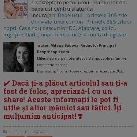
Te asteptam pe forumul mamicilor de
bebelusi pentru sfaturi si
incurajari:
Bebelusul - primele 365 zile
din viata unei comori Primele 365 zile si
nopti. Casa nou nascutilor DC. Alaptare, colici,
ingrijire, baite, nopti nedormite si multa dragoste.
autor: Milena Sadova, Redactor Principal
Desprecopii.com
Milena este si psihoterateut sistemic cuplu și familie,
copii, adolescenți.
Desprecopii.com - toate drepturile rezervate 2025
✔️ Dacă ți-a plăcut articolul sau ți-a
fost de folos, apreciază-l cu un
share! Aceste informații le pot fi
utile și altor mămici sau tătici. Îți
mulțumim anticipat! ❣️
SUBIECTE TRATATE: