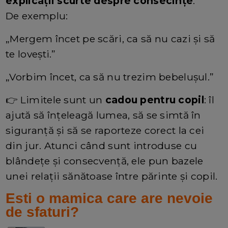
explicații scurte despre consecințe
.
De exemplu:
„Mergem încet pe scări, ca să nu cazi și să
te lovești.”
„Vorbim încet, ca să nu trezim bebelușul.”
👉 Limitele sunt un
cadou pentru copil
: îl
ajută să înțeleagă lumea, să se simtă în
siguranță și să se raporteze corect la cei
din jur. Atunci când sunt introduse cu
blândețe și consecvență, ele pun bazele
unei relații sănătoase între părinte și copil.
Esti o mamica care are nevoie
de sfaturi?