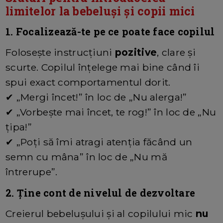
limitelor la bebeluși și copii mici
1. Focalizează-te pe ce poate face copilul
Folosește instrucțiuni
pozitive
, clare și
scurte. Copilul înțelege mai bine când îi
spui exact comportamentul dorit.
✔ „Mergi încet!” în loc de „Nu alerga!”
✔ „Vorbește mai încet, te rog!” în loc de „Nu
țipa!”
✔ „Poți să îmi atragi atenția făcând un
semn cu mâna” în loc de „Nu mă
întrerupe”.
2. Ține cont de nivelul de dezvoltare
Creierul bebelușului și al copilului mic
nu