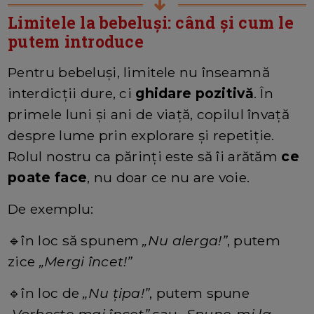
Limitele la bebeluși: când și cum le
putem introduce
Pentru bebeluși, limitele nu înseamnă
interdicții dure, ci
ghidare pozitivă
. În
primele luni și ani de viață, copilul învață
despre lume prin explorare și repetiție.
Rolul nostru ca părinți este să îi arătăm
ce
poate face
, nu doar ce nu are voie.
De exemplu:
🔹în loc să spunem
„Nu alerga!”
, putem
zice
„Mergi încet!”
🔹în loc de
„Nu țipa!”
, putem spune