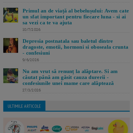
Primul an de viață al bebelușului: Avem cate
un sfat important pentru fiecare luna - si ai
sa vezi ca te va ajuta
10/7/2026
Depresia postnatala sau baletul dintre
dragoste, emotii, hormoni si oboseala crunta
- confesiuni
9/6/2026
Nu am vrut să renunț la alăptare. Si am
căutat până am găsit cauza durerii -
confesiunile unei mame care alăptează
27/3/2026
ULTIMILE ARTICOLE