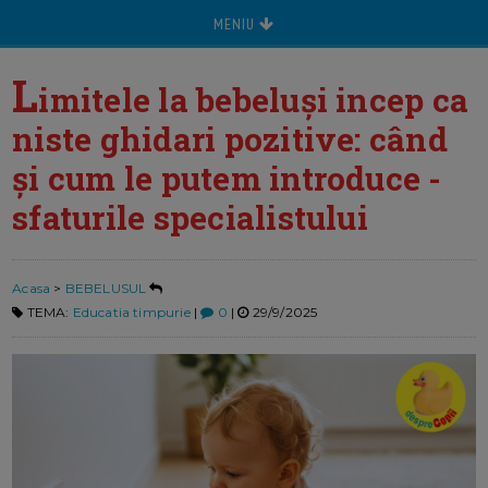
MENIU
L
imitele la bebeluși incep ca
niste ghidari pozitive: când
și cum le putem introduce -
sfaturile specialistului
Acasa
>
BEBELUSUL
TEMA:
Educatia timpurie
|
0
|
29/9/2025