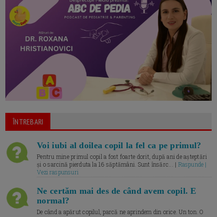
ÎNTREBARI
Voi iubi al doilea copil la fel ca pe primul?
Pentru mine primul copil a fost foarte dorit, după ani de așteptări
și o sarcină pierduta la 16 săptămâni. Sunt însărc... |
Raspunde |
Vezi raspunsuri
Ne certăm mai des de când avem copil. E
normal?
De când a apărut copilul, parcă ne aprindem din orice. Un ton. O