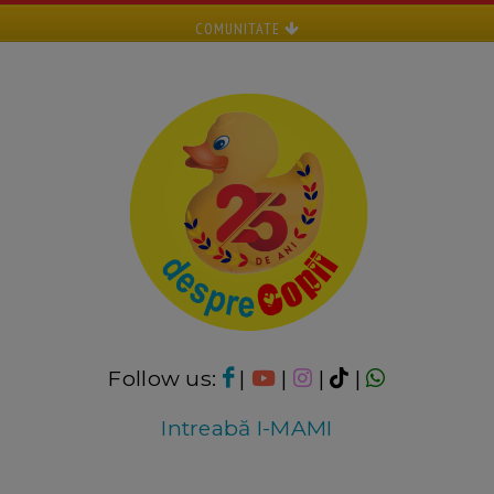
COMUNITATE
Follow us:
|
|
|
|
Intreabă I-MAMI