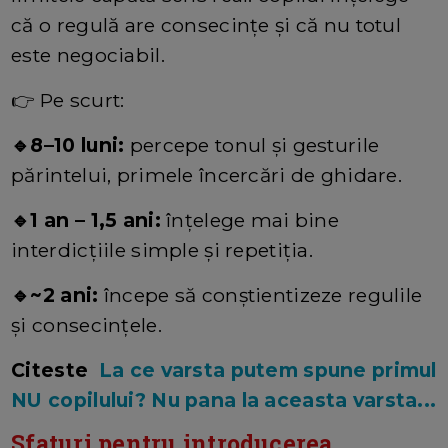
că o regulă are consecințe și că nu totul
este negociabil.
👉 Pe scurt:
🔹8–10 luni:
percepe tonul și gesturile
părintelui, primele încercări de ghidare.
🔹1 an – 1,5 ani:
înțelege mai bine
interdicțiile simple și repetiția.
🔹~2 ani:
începe să conștientizeze regulile
și consecințele.
Citeste
La ce varsta putem spune primul
NU copilului? Nu pana la aceasta varsta...
Sfaturi pentru introducerea