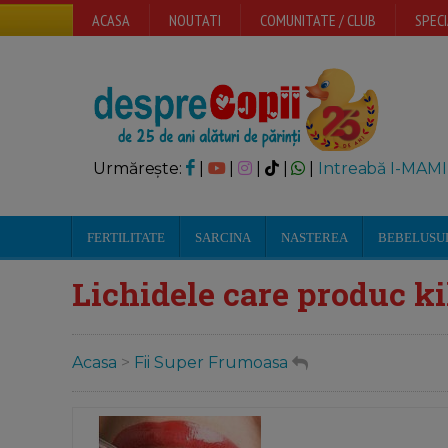
ACASA
NOUTATI
COMUNITATE / CLUB
SPECI
Urmărește:
|
|
|
|
|
Intreabă I-MAMI
FERTILITATE
SARCINA
NASTEREA
BEBELUSU
Lichidele care produc k
Acasa
>
Fii Super Frumoasa