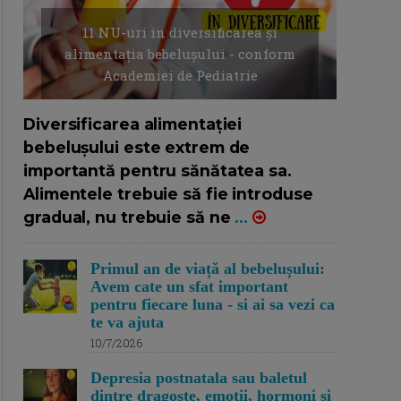
11 NU-uri in diversificarea și
alimentația bebelușului - conform
Academiei de Pediatrie
16/7/2026
AUTOR: EDITOR DC.
Diversificarea alimentației
bebelușului este extrem de
importantă pentru sănătatea sa.
Alimentele trebuie să fie introduse
gradual, nu trebuie să ne
...
Primul an de viață al bebelușului:
Avem cate un sfat important
pentru fiecare luna - si ai sa vezi ca
te va ajuta
10/7/2026
Depresia postnatala sau baletul
dintre dragoste, emotii, hormoni si