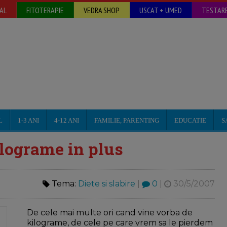
AL
FITOTERAPIE
VEDRA SHOP
USCAT + UMED
TESTARE
L
1-3 ANI
4-12 ANI
FAMILIE, PARENTING
EDUCATIE
S
ilograme in plus
Tema:
Diete si slabire
|
0
|
30/5/2007
De cele mai multe ori cand vine vorba de
kilograme, de cele pe care vrem sa le pierdem