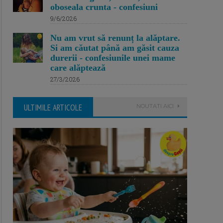
oboseala crunta - confesiuni
9/6/2026
Nu am vrut să renunț la alăptare.
Si am căutat până am găsit cauza
durerii - confesiunile unei mame
care alăptează
27/3/2026
ULTIMILE ARTICOLE
NOUTATI AICI