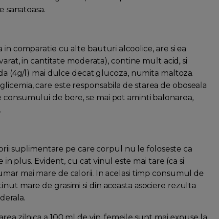
ie sanatoasa.
in comparatie cu alte bauturi alcoolice, are si ea
arat, in cantitate moderata), contine mult acid, si
ida (4g/l) mai dulce decat glucoza, numita maltoza.
licemia, care este responsabila de starea de oboseala
e consumului de bere, se mai pot aminti balonarea,
.
lorii suplimentare pe care corpul nu le foloseste ca
 in plus. Evident, cu cat vinul este mai tare (ca si
umar mai mare de calorii. In acelasi timp consumul de
inut mare de grasimi si din aceasta asociere rezulta
nderala.
rea zilnica a 100 ml de vin, femeile sunt mai expuse la