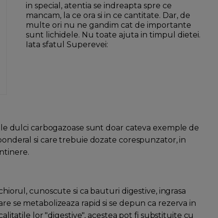
in special, atentia se indreapta spre ce
mancam, la ce ora si in ce cantitate. Dar, de
multe ori nu ne gandim cat de importante
sunt lichidele. Nu toate ajuta in timpul dietei.
Iata sfatul Superevei:
turile dulci carbogazoase sunt doar cateva exemple de
 ponderal si care trebuie dozate corespunzator, in
ntinere.
chiorul, cunoscute si ca bauturi digestive, ingrasa
care se metabolizeaza rapid si se depun ca rezerva in
alitatile lor "digestive", acestea pot fi substituite cu