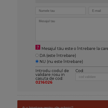
Mesajul tău este o întrebare la car
DA (este întrebare)
NU (nu este întrebare)
Introdu codul de
Cod:
validare rosu in
casuta de cod:
0216026
Ai o întrebare pentru alte mămici?