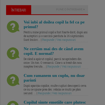
ÎNTREBARI
PUNE O ÎNTREBARE
Voi iubi al doilea copil la fel ca pe
primul?
Pentru mine primul copil a fost foarte dorit, după ani
de așteptări și o sarcină pierduta la 16 săptămâni.
Sunt însărc... |
Raspunde | Vezi raspunsuri
Ne certăm mai des de când avem
copil. E normal?
De când a apărut copilul, parcă ne aprindem din
orice. Un ton. O remarcă. Cine s-a trezit din nou
noaptea trecuta.... |
Raspunde | Vezi raspunsuri
Cum ramanem un cuplu, nu doar
parinti
După apariția copiilor, multe cupluri descoperă ceva
ce nu se spune prea des: relația se mută pe plan
secund. ... |
Raspunde | Vezi raspunsuri
Copilul simte emotiile care plutesc