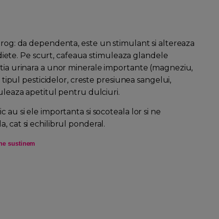
drog: da dependenta, este un stimulant si altereaza
n diete. Pe scurt, cafeaua stimuleaza glandele
etia urinara a unor minerale importante (magneziu,
e tipul pesticidelor, creste presiunea sangelui,
uleaza apetitul pentru dulciuri.
 au si ele importanta si socoteala lor si ne
, cat si echilibrul ponderal.
ne sustinem