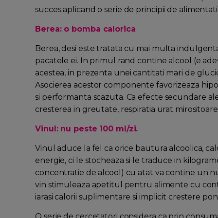
succes aplicand o serie de principii de alimentat
Berea: o bomba calorica
Berea, desi este tratata cu mai multa indulgenta 
pacatele ei. In primul rand contine alcool (e adev
acestea, in prezenta unei cantitati mari de gluc
Asocierea acestor componente favorizeaza hipog
si performanta scazuta. Ca efecte secundare al
cresterea in greutate, respiratia urat mirositoare
Vinul: nu peste 100 ml/zi.
Vinul aduce la fel ca orice bautura alcoolica, ca
energie, ci le stocheaza si le traduce in kilograme
concentratie de alcool) cu atat va contine un n
vin stimuleaza apetitul pentru alimente cu cont
iarasi calorii suplimentare si implicit crestere po
O serie de cercetatori considera ca prin consuma