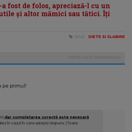
i-a fost de folos, apreciază-l cu un
tile și altor mămici sau tătici. Îți
TEMA:
DIETE SI SLABIRE
CITESTE TOATE COMENTARIILE
u pe primul!
im)
dar completarea corectă este necesară
es în cazul în care aștepți răspuns. | Toate