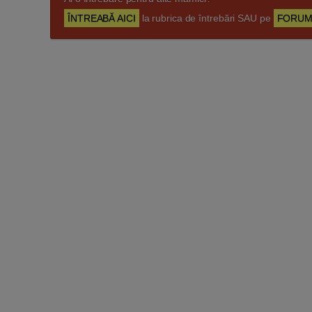
ÎNTREABĂ AICI
la rubrica de întrebări SAU pe
FORUM