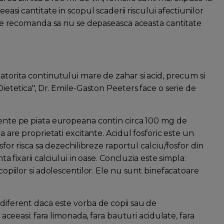
easi cantitate in scopul scaderii riscului afectiunilor
inice recomanda sa nu se depaseasca aceasta cantitate
datorita continutului mare de zahar si acid, precum si
 Dietetica", Dr. Emile-Gaston Peeters face o serie de
ezente pe piata europeana contin circa 100 mg de
na are proprietati excitante. Acidul fosforic este un
osfor risca sa dezechilibreze raportul calciu/fosfor din
ta fixarii calciului in oase. Concluzia este simpla:
copiilor si adolescentilor. Ele nu sunt binefacatoare
ndiferent daca este vorba de copii sau de
easi: fara limonada, fara bauturi acidulate, fara