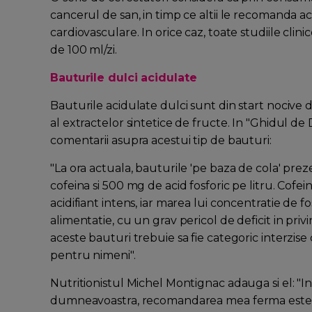
cancerul de san, in timp ce altii le recomanda ace
cardiovasculare. In orice caz, toate studiile cl
de 100 ml/zi.
Bauturile dulci acidulate
Bauturile acidulate dulci sunt din start nocive 
al extractelor sintetice de fructe. In "Ghidul de
comentarii asupra acestui tip de bauturi:
"La ora actuala, bauturile 'pe baza de cola' pr
cofeina si 500 mg de acid fosforic pe litru. Cofei
acidifiant intens, iar marea lui concentratie de f
alimentatie, cu un grav pericol de deficit in privin
aceste bauturi trebuie sa fie categoric interzise 
pentru nimeni".
Nutritionistul Michel Montignac adauga si el: "I
dumneavoastra, recomandarea mea ferma este ace