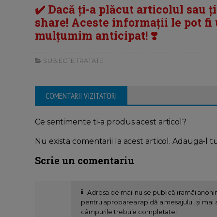
✔️ Dacă ți-a plăcut articolul sau ț
share! Aceste informații le pot fi u
mulțumim anticipat! ❣️
SUBIECTE TRATATE:
COMENTARII VIZITATORI
Ce sentimente ti-a produs acest articol?
Nu exista comentarii la acest articol. Adauga-l t
Scrie un comentariu
Adresa de mail nu se publică (ramâi anon
pentru aprobarea rapidă a mesajului, și mai al
câmpurile trebuie completate!