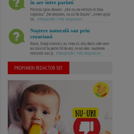
in aer intre parinti
Părinții spun deseori: „Noi nu ne certăm în fața
copilului.” „Ne abținem, ca să fie liniște.” „Avem grijă
să... |
Raspunde | Vezi raspunsuri
Naștere naturală sau prin
cezariană
Bună, Dragi mămici, aș vrea să știu dacă cele care
au născut la peste 38 de ani, ce ați ales: nașterea
naturală sau p... |
Raspunde | Vezi raspunsuri
PROPUNERI REDACTOR SEF