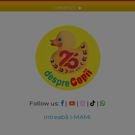
COMUNITATE
Follow us:
|
|
|
|
Intreabă I-MAMI