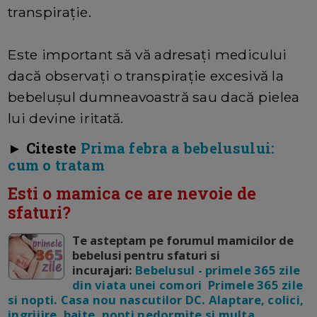
transpirație.
Este important să vă adresați medicului
dacă observați o transpirație excesivă la
bebelușul dumneavoastră sau dacă pielea
lui devine iritată.
► Citeste
Prima febra a bebelusului:
cum o tratam
Esti o mamica ce are nevoie de
sfaturi?
Te asteptam pe forumul mamicilor de
bebelusi pentru sfaturi si
incurajari:
Bebelusul - primele 365 zile
din viata unei comori Primele 365 zile
si nopti. Casa nou nascutilor DC. Alaptare, colici,
ingrijire, baite, nopti nedormite si multa