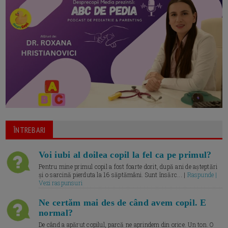
ÎNTREBARI
Voi iubi al doilea copil la fel ca pe primul?
Pentru mine primul copil a fost foarte dorit, după ani de așteptări
și o sarcină pierduta la 16 săptămâni. Sunt însărc... |
Raspunde |
Vezi raspunsuri
Ne certăm mai des de când avem copil. E
normal?
De când a apărut copilul, parcă ne aprindem din orice. Un ton. O