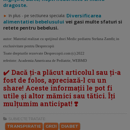
dragoste.
Diversificarea
►
In plus - pe sectiunea speciala:
alimentatiei bebelusului
vei gasi multe sfaturi si
retete pentru bebelusi.
autor: Material realizat cu sprijinul dnei Medic pediatru Stefana Zamfir, in
exclusivitate pentru Desprecopii
Toate drepturile rezervate Desprecopii.com (c) 2022
referinte: Academia Americana de Pediatrie, WEBMD
✔️ Dacă ți-a plăcut articolul sau ți-a
fost de folos, apreciază-l cu un
share! Aceste informații le pot fi
utile și altor mămici sau tătici. Îți
mulțumim anticipat! ❣️
SUBIECTE TRATATE:
TRANSPIRATIE
GRIJI
DIABET