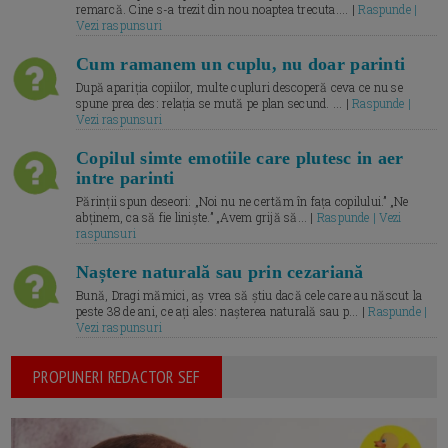
remarcă. Cine s-a trezit din nou noaptea trecuta.... |
Raspunde |
Vezi raspunsuri
Cum ramanem un cuplu, nu doar parinti
După apariția copiilor, multe cupluri descoperă ceva ce nu se
spune prea des: relația se mută pe plan secund. ... |
Raspunde |
Vezi raspunsuri
Copilul simte emotiile care plutesc in aer
intre parinti
Părinții spun deseori: „Noi nu ne certăm în fața copilului.” „Ne
abținem, ca să fie liniște.” „Avem grijă să... |
Raspunde | Vezi
raspunsuri
Naștere naturală sau prin cezariană
Bună, Dragi mămici, aș vrea să știu dacă cele care au născut la
peste 38 de ani, ce ați ales: nașterea naturală sau p... |
Raspunde |
Vezi raspunsuri
PROPUNERI REDACTOR SEF