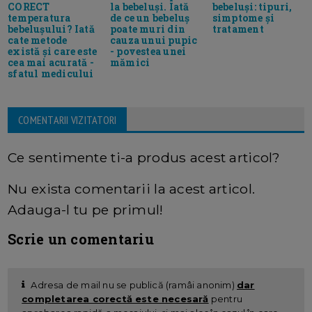
CORECT
la bebeluși. Iată
bebeluși: tipuri,
temperatura
de ce un bebeluș
simptome și
bebelușului? Iată
poate muri din
tratament
cate metode
cauza unui pupic
există și care este
- povestea unei
cea mai acurată -
mămici
sfatul medicului
COMENTARII VIZITATORI
Ce sentimente ti-a produs acest articol?
Nu exista comentarii la acest articol.
Adauga-l tu pe primul!
Scrie un comentariu
Adresa de mail nu se publică (ramâi anonim)
dar
completarea corectă este necesară
pentru