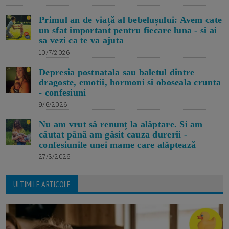
Primul an de viață al bebelușului: Avem cate
un sfat important pentru fiecare luna - si ai
sa vezi ca te va ajuta
10/7/2026
Depresia postnatala sau baletul dintre
dragoste, emotii, hormoni si oboseala crunta
- confesiuni
9/6/2026
Nu am vrut să renunț la alăptare. Si am
căutat până am găsit cauza durerii -
confesiunile unei mame care alăptează
27/3/2026
ULTIMILE ARTICOLE