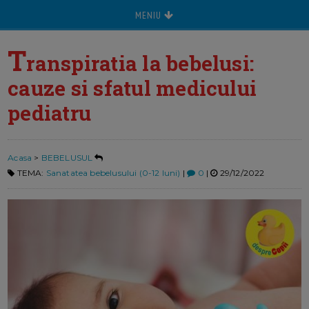
MENIU
T
ranspiratia la bebelusi:
cauze si sfatul medicului
pediatru
Acasa
>
BEBELUSUL
TEMA:
Sanatatea bebelusului (0-12 luni)
|
0
|
29/12/2022