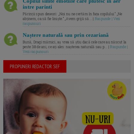
Copilul simte emotiile care plutesc in aer
intre parinti
Părinții spun deseori: „Noi nu ne certăm în fața copilului.” „Ne
abținem, ca să fie liniște.” „Avem grijă să... |
Raspunde | Vezi
raspunsuri
Naștere naturală sau prin cezariană
Bună, Dragi mămici, aș vrea să știu dacă cele care au născut la
peste 38 de ani, ce ați ales: nașterea naturală sau p... |
Raspunde |
Vezi raspunsuri
PROPUNERI REDACTOR SEF