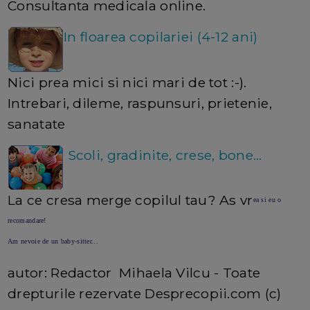
Consultanta medicala online.
In floarea copilariei (4-12 ani)
Nici prea mici si nici mari de tot :-).
Intrebari, dileme, raspunsuri, prietenie,
sanatate
Scoli, gradinite, crese, bone...
La ce cresa merge copilul tau? As vr
ea si eu o
recomandare!
Am nevoie de un baby-sitter...
autor: Redactor Mihaela Vilcu - Toate
drepturile rezervate Desprecopii.com (c)