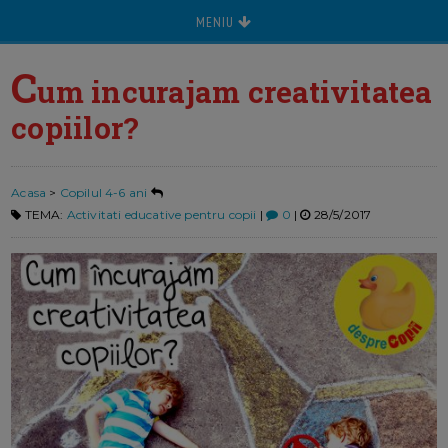
MENIU
C
um incurajam creativitatea
copiilor?
Acasa
>
Copilul 4-6 ani
TEMA:
Activitati educative pentru copii
|
0
|
28/5/2017