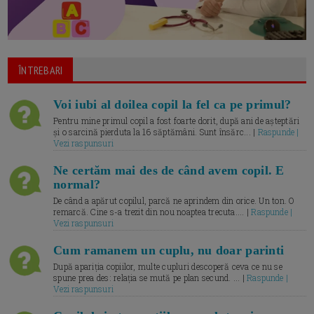
ÎNTREBARI
Voi iubi al doilea copil la fel ca pe primul?
Pentru mine primul copil a fost foarte dorit, după ani de așteptări
și o sarcină pierduta la 16 săptămâni. Sunt însărc... |
Raspunde |
Vezi raspunsuri
Ne certăm mai des de când avem copil. E
normal?
De când a apărut copilul, parcă ne aprindem din orice. Un ton. O
remarcă. Cine s-a trezit din nou noaptea trecuta.... |
Raspunde |
Vezi raspunsuri
Cum ramanem un cuplu, nu doar parinti
După apariția copiilor, multe cupluri descoperă ceva ce nu se
spune prea des: relația se mută pe plan secund. ... |
Raspunde |
Vezi raspunsuri