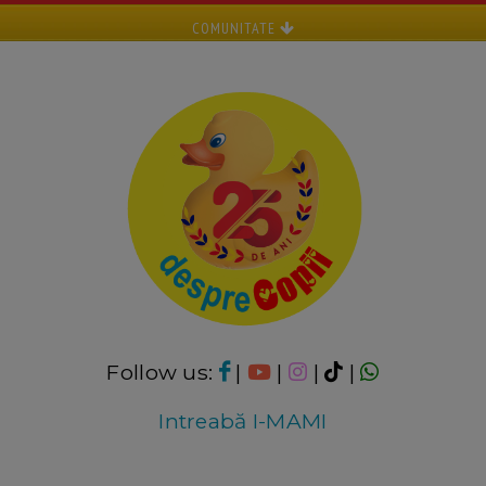
COMUNITATE
Follow us:
|
|
|
|
Intreabă I-MAMI