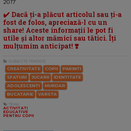
2017
✔️ Dacă ți-a plăcut articolul sau ți-a
fost de folos, apreciază-l cu un
share! Aceste informații le pot fi
utile și altor mămici sau tătici. Îți
mulțumim anticipat! ❣️
SUBIECTE TRATATE:
CREATIVITATE
COPII
PARINTI
SFATURI
JUCARII
IDENTITATE
ADOLESCENTI
MURDAR
BUCATARIE
VARSTA
TEMA:
ACTIVITATI
EDUCATIVE
PENTRU COPII