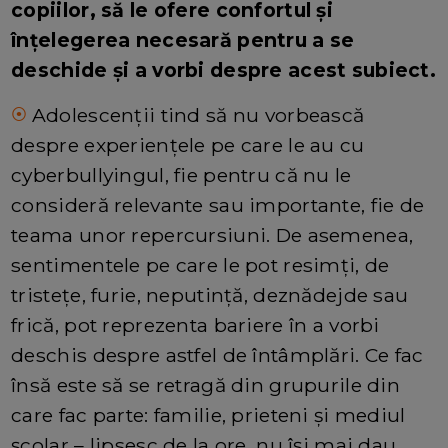
copiilor, să le ofere confortul și
înțelegerea necesară pentru a se
deschide și a vorbi despre acest subiect.
Adolescenții tind să nu vorbească
⦿
despre experiențele pe care le au cu
cyberbullyingul, fie pentru că nu le
consideră relevante sau importante, fie de
teama unor repercursiuni. De asemenea,
sentimentele pe care le pot resimți, de
tristețe, furie, neputință, deznădejde sau
frică, pot reprezenta bariere în a vorbi
deschis despre astfel de întâmplări. Ce fac
însă este să se retragă din grupurile din
care fac parte: familie, prieteni și mediul
școlar – lipsesc de la ore, nu își mai dau