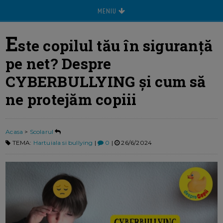
MENIU
E
ste copilul tău în siguranță
pe net? Despre
CYBERBULLYING și cum să
ne protejăm copiii
Acasa
>
Scolarul
TEMA:
Hartuiala si bullying
|
0
|
26/6/2024