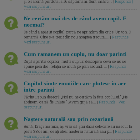
și o sarcină pierduta la 16 săptămâni. Sunt însărc... |
Raspunde |
Vezi raspunsuri
Ne certăm mai des de când avem copil. E
normal?
De când a apărut copilul, parcă ne aprindem din orice. Un ton. O
remarcă. Cine s-a trezit din nou noaptea trecuta.... |
Raspunde |
Vezi raspunsuri
Cum ramanem un cuplu, nu doar parinti
După apariția copiilor, multe cupluri descoperă ceva ce nu se
spune prea des: relația se mută pe plan secund. ... |
Raspunde |
Vezi raspunsuri
Copilul simte emotiile care plutesc in aer
intre parinti
Părinții spun deseori: „Noi nu ne certăm în fața copilului.” „Ne
abținem, ca să fie liniște.” „Avem grijă să... |
Raspunde | Vezi
raspunsuri
Naștere naturală sau prin cezariană
Bună, Dragi mămici, aș vrea să știu dacă cele care au născut la
peste 38 de ani, ce ați ales: nașterea naturală sau p... |
Raspunde |
Vezi raspunsuri