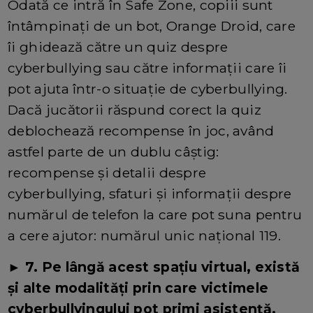
Odată ce intră în Safe Zone, copiii sunt
întâmpinați de un bot, Orange Droid, care
îi ghidează către un quiz despre
cyberbullying sau către informații care îi
pot ajuta într-o situație de cyberbullying.
Dacă jucătorii răspund corect la quiz
deblochează recompense în joc, având
astfel parte de un dublu câștig:
recompense și detalii despre
cyberbullying, sfaturi și informații despre
numărul de telefon la care pot suna pentru
a cere ajutor: numărul unic național 119.
► 7. Pe lângă acest spațiu virtual, există
și alte modalități prin care victimele
cyberbullyingului pot primi asistență,