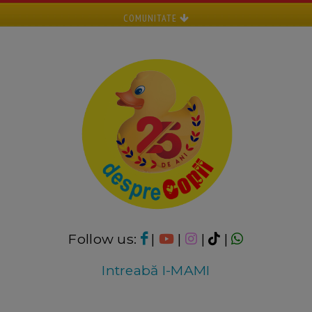
COMUNITATE
Follow us:
|
|
|
|
Intreabă I-MAMI