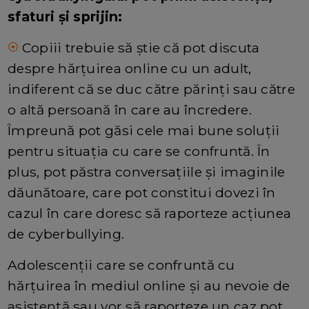
sfaturi și sprijin:
Copiii trebuie să știe că pot discuta
⦿
despre hărțuirea online cu un adult,
indiferent că se duc către părinți sau către
o altă persoană în care au încredere.
Împreună pot găsi cele mai bune soluții
pentru situația cu care se confruntă. În
plus, pot păstra conversațiile și imaginile
dăunătoare, care pot constitui dovezi în
cazul în care doresc să raporteze acțiunea
de cyberbullying.
Adolescenții care se confruntă cu
hărțuirea în mediul online și au nevoie de
asistență sau vor să raporteze un caz pot