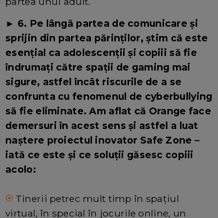
partea unui adult.
► 6. Pe lângă partea de comunicare și
sprijin din partea părinților, știm că este
esențial ca adolescenții și copiii să fie
îndrumați către spații de gaming mai
sigure, astfel încât riscurile de a se
confrunta cu fenomenul de cyberbullying
să fie eliminate. Am aflat că Orange face
demersuri în acest sens și astfel a luat
naștere proiectul inovator Safe Zone –
iată ce este și ce soluții găsesc copiii
acolo:
Tinerii petrec mult timp în spațiul
⦿
virtual, în special în jocurile online, un