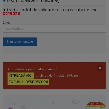
NU (nu este întrebare)
Introdu codul de validare rosu in casuta de cod:
0219026
Cod:
Ai o întrebare pentru alte mămici?
ÎNTREABĂ AICI
la rubrica de întrebări SAU pe
FORUMUL DESPRECOPII