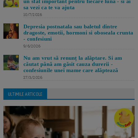
un sfat important pentru fiecare luna - si ai
sa vezi ca te va ajuta
10/7/2026
Depresia postnatala sau baletul dintre
dragoste, emotii, hormoni si oboseala crunta
- confesiuni
9/6/2026
Nu am vrut să renunț la alăptare. Si am
căutat până am găsit cauza durerii -
confesiunile unei mame care alăptează
27/3/2026
ULTIMILE ARTICOLE