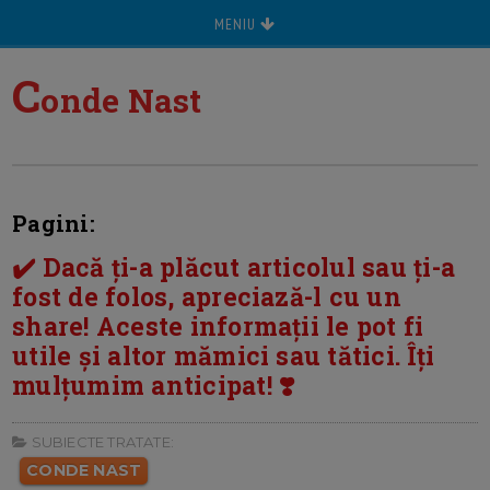
MENIU
C
onde Nast
Pagini:
✔️ Dacă ți-a plăcut articolul sau ți-a
fost de folos, apreciază-l cu un
share! Aceste informații le pot fi
utile și altor mămici sau tătici. Îți
mulțumim anticipat! ❣️
SUBIECTE TRATATE:
CONDE NAST