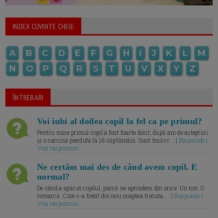
INDEX CUVINTE CHEIE
A
B
C
D
E
F
G
H
I
J
K
L
M
N
O
P
Q
R
S
T
U
V
X
Y
Z
ÎNTREBARI
Voi iubi al doilea copil la fel ca pe primul?
Pentru mine primul copil a fost foarte dorit, după ani de așteptări
și o sarcină pierduta la 16 săptămâni. Sunt însărc... |
Raspunde |
Vezi raspunsuri
Ne certăm mai des de când avem copil. E
normal?
De când a apărut copilul, parcă ne aprindem din orice. Un ton. O
remarcă. Cine s-a trezit din nou noaptea trecuta.... |
Raspunde |
Vezi raspunsuri