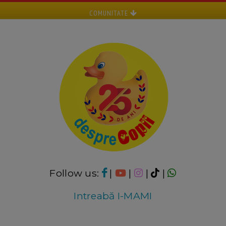
COMUNITATE
Follow us:
|
|
|
|
Intreabă I-MAMI