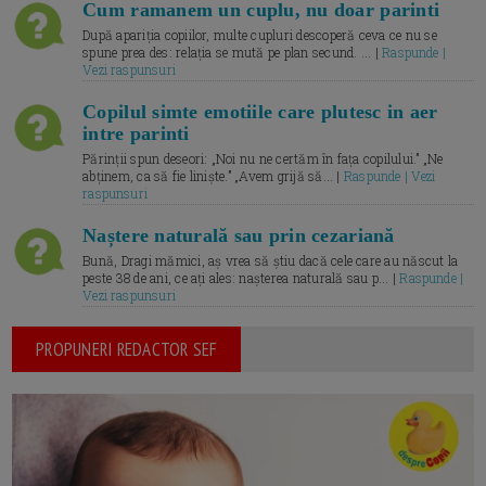
Cum ramanem un cuplu, nu doar parinti
După apariția copiilor, multe cupluri descoperă ceva ce nu se
spune prea des: relația se mută pe plan secund. ... |
Raspunde |
Vezi raspunsuri
Copilul simte emotiile care plutesc in aer
intre parinti
Părinții spun deseori: „Noi nu ne certăm în fața copilului.” „Ne
abținem, ca să fie liniște.” „Avem grijă să... |
Raspunde | Vezi
raspunsuri
Naștere naturală sau prin cezariană
Bună, Dragi mămici, aș vrea să știu dacă cele care au născut la
peste 38 de ani, ce ați ales: nașterea naturală sau p... |
Raspunde |
Vezi raspunsuri
PROPUNERI REDACTOR SEF