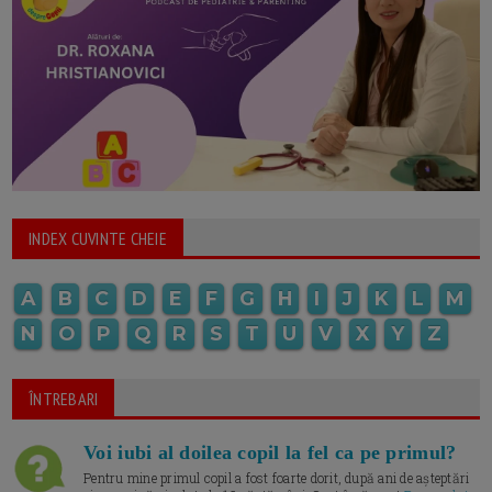
INDEX CUVINTE CHEIE
A
B
C
D
E
F
G
H
I
J
K
L
M
N
O
P
Q
R
S
T
U
V
X
Y
Z
ÎNTREBARI
Voi iubi al doilea copil la fel ca pe primul?
Pentru mine primul copil a fost foarte dorit, după ani de așteptări