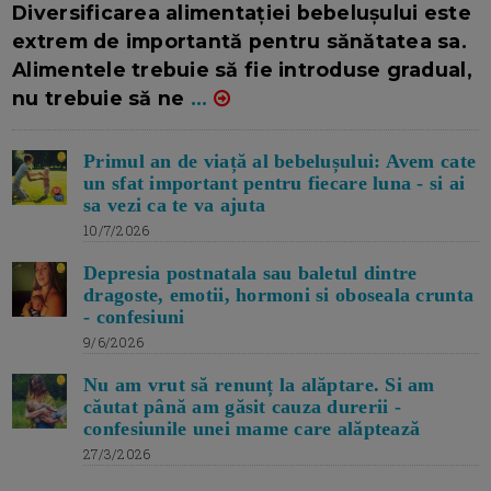
Diversificarea alimentației bebelușului este
extrem de importantă pentru sănătatea sa.
Alimentele trebuie să fie introduse gradual,
nu trebuie să ne
...
Primul an de viață al bebelușului: Avem cate
un sfat important pentru fiecare luna - si ai
sa vezi ca te va ajuta
10/7/2026
Depresia postnatala sau baletul dintre
dragoste, emotii, hormoni si oboseala crunta
- confesiuni
9/6/2026
Nu am vrut să renunț la alăptare. Si am
căutat până am găsit cauza durerii -
confesiunile unei mame care alăptează
27/3/2026