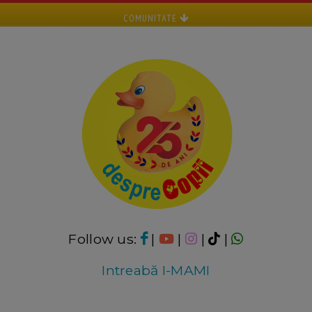
COMUNITATE
Follow us:
|
|
|
|
Intreabă I-MAMI