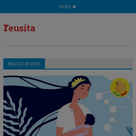
MENIU
r
eusita
NOUTATI REUSITA