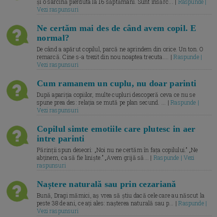
și o sarcină pierduta la 16 săptămâni. Sunt însărc... |
Raspunde |
Vezi raspunsuri
Ne certăm mai des de când avem copil. E
normal?
De când a apărut copilul, parcă ne aprindem din orice. Un ton. O
remarcă. Cine s-a trezit din nou noaptea trecuta.... |
Raspunde |
Vezi raspunsuri
Cum ramanem un cuplu, nu doar parinti
După apariția copiilor, multe cupluri descoperă ceva ce nu se
spune prea des: relația se mută pe plan secund. ... |
Raspunde |
Vezi raspunsuri
Copilul simte emotiile care plutesc in aer
intre parinti
Părinții spun deseori: „Noi nu ne certăm în fața copilului.” „Ne
abținem, ca să fie liniște.” „Avem grijă să... |
Raspunde | Vezi
raspunsuri
Naștere naturală sau prin cezariană
Bună, Dragi mămici, aș vrea să știu dacă cele care au născut la
peste 38 de ani, ce ați ales: nașterea naturală sau p... |
Raspunde |
Vezi raspunsuri