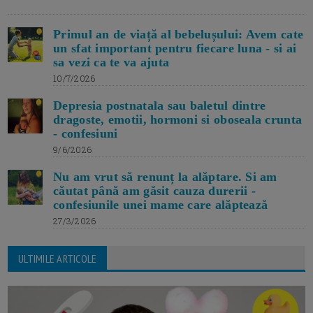
Primul an de viață al bebelușului: Avem cate
un sfat important pentru fiecare luna - si ai
sa vezi ca te va ajuta
10/7/2026
Depresia postnatala sau baletul dintre
dragoste, emotii, hormoni si oboseala crunta
- confesiuni
9/6/2026
Nu am vrut să renunț la alăptare. Si am
căutat până am găsit cauza durerii -
confesiunile unei mame care alăptează
27/3/2026
ULTIMILE ARTICOLE