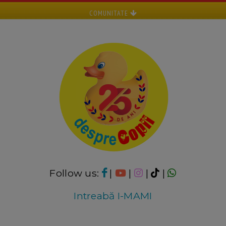
COMUNITATE
Follow us:
|
|
|
|
Intreabă I-MAMI