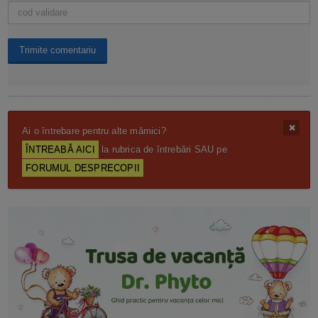
Ai o întrebare pentru alte mămici?
ÎNTREABĂ AICI
la rubrica de întrebări SAU pe
FORUMUL DESPRECOPII