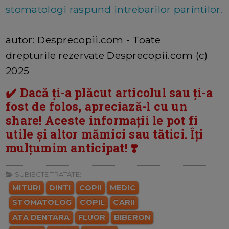
stomatologi raspund intrebarilor parintilor.
autor: Desprecopii.com - Toate
drepturile rezervate Desprecopii.com (c)
2025
✔️ Dacă ți-a plăcut articolul sau ți-a
fost de folos, apreciază-l cu un
share! Aceste informații le pot fi
utile și altor mămici sau tătici. Îți
mulțumim anticipat! ❣️
SUBIECTE TRATATE:
MITURI
DINTI
COPII
MEDIC
STOMATOLOG
COPIL
CARII
ATA DENTARA
FLUOR
BIBERON