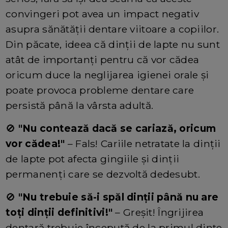
convingeri pot avea un impact negativ
asupra sănătății dentare viitoare a copiilor.
Din păcate, ideea că dinții de lapte nu sunt
atât de importanți pentru că vor cădea
oricum duce la neglijarea igienei orale și
poate provoca probleme dentare care
persistă până la vârsta adultă.
🚫
"Nu contează dacă se cariază, oricum
vor cădea!"
– Fals! Cariile netratate la dinții
de lapte pot afecta gingiile și dinții
permanenți care se dezvoltă dedesubt.
🚫
"Nu trebuie să-i spăl dinții până nu are
toți dinții definitivi!"
– Greșit! Îngrijirea
dentară trebuie începută de la primul dinte