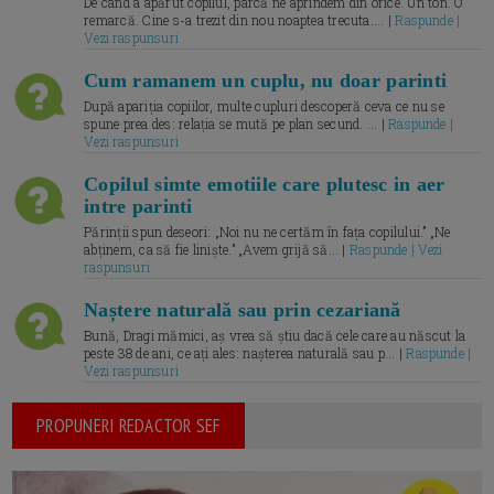
De când a apărut copilul, parcă ne aprindem din orice. Un ton. O
remarcă. Cine s-a trezit din nou noaptea trecuta.... |
Raspunde |
Vezi raspunsuri
Cum ramanem un cuplu, nu doar parinti
După apariția copiilor, multe cupluri descoperă ceva ce nu se
spune prea des: relația se mută pe plan secund. ... |
Raspunde |
Vezi raspunsuri
Copilul simte emotiile care plutesc in aer
intre parinti
Părinții spun deseori: „Noi nu ne certăm în fața copilului.” „Ne
abținem, ca să fie liniște.” „Avem grijă să... |
Raspunde | Vezi
raspunsuri
Naștere naturală sau prin cezariană
Bună, Dragi mămici, aș vrea să știu dacă cele care au născut la
peste 38 de ani, ce ați ales: nașterea naturală sau p... |
Raspunde |
Vezi raspunsuri
PROPUNERI REDACTOR SEF