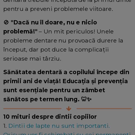
pentru a preveni problemele viitoare.
🚫
"Dacă nu îl doare, nu e nicio
problemă!"
– Un mit periculos! Unele
probleme dentare nu provoacă durere la
început, dar pot duce la complicații
serioase mai târziu.
Sănătatea dentară a copilului începe din
primii ani de viață! Educația și prevenția
sunt esențiale pentru un zâmbet
sănătos pe termen lung. 🦷✨
10 mituri despre dintii copiilor
1.
Dintii de lapte nu sunt importanti.
Oricum vor fi schimbati cu cei permanenti