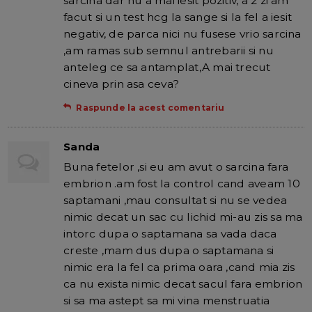
sarcina dar nu a mai iesit pozitiv, a 2 zi am
facut si un test hcg la sange si la fel a iesit
negativ, de parca nici nu fusese vrio sarcina
,am ramas sub semnul antrebarii si nu
anteleg ce sa antamplat,A mai trecut
cineva prin asa ceva?
Raspunde la acest comentariu
Sanda
Buna fetelor ,si eu am avut o sarcina fara
embrion .am fost la control cand aveam 10
saptamani ,mau consultat si nu se vedea
nimic decat un sac cu lichid mi-au zis sa ma
intorc dupa o saptamana sa vada daca
creste ,mam dus dupa o saptamana si
nimic era la fel ca prima oara ,cand mia zis
ca nu exista nimic decat sacul fara embrion
si sa ma astept sa mi vina menstruatia