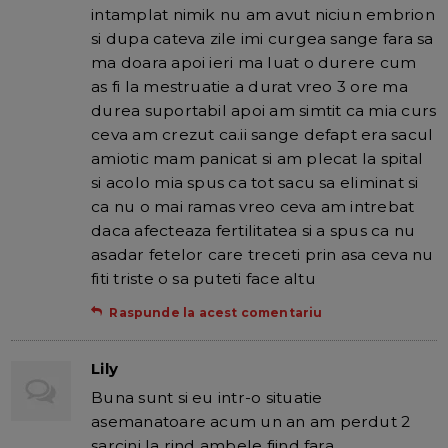
intamplat nimik nu am avut niciun embrion
si dupa cateva zile imi curgea sange fara sa
ma doara apoi ieri ma luat o durere cum
as fi la mestruatie a durat vreo 3 ore ma
durea suportabil apoi am simtit ca mia curs
ceva am crezut ca.ii sange defapt era sacul
amiotic mam panicat si am plecat la spital
si acolo mia spus ca tot sacu sa eliminat si
ca nu o mai ramas vreo ceva am intrebat
daca afecteaza fertilitatea si a spus ca nu
asadar fetelor care treceti prin asa ceva nu
fiti triste o sa puteti face altu
Raspunde la acest comentariu
Lily
Buna sunt si eu intr-o situatie
asemanatoare acum un an am perdut 2
sarcini la rind ambele fiind fara