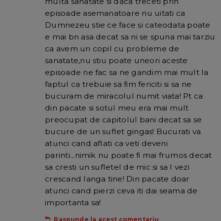
multa sanatate si daca treceti prin
episoade asemanatoare nu uitati ca
Dumnezeu stie ce face si cateodata poate
e mai bn asa decat sa ni se spuna mai tarziu
ca avem un copil cu probleme de
sanatate,nu stiu poate uneori aceste
episoade ne fac sa ne gandim mai mult la
faptul ca trebuie sa fim fericiti si sa ne
bucuram de miracolul numit viata! Pt ca
din pacate si sotul meu era mai mult
preocupat de capitolul bani decat sa se
bucure de un suflet gingas! Bucurati va
atunci cand aflati ca veti deveni
parinti...nimik nu poate fi mai frumos decat
sa cresti un sufletel de mic si sa l vezi
crescand langa tine! Din pacate doar
atunci cand pierzi ceva iti dai seama de
importanta sa!
Raspunde la acest comentariu