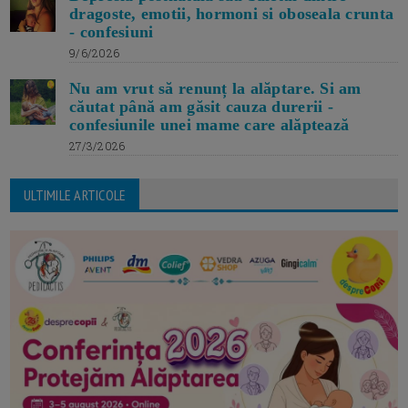
dragoste, emotii, hormoni si oboseala crunta
- confesiuni
9/6/2026
Nu am vrut să renunț la alăptare. Si am
căutat până am găsit cauza durerii -
confesiunile unei mame care alăptează
27/3/2026
ULTIMILE ARTICOLE