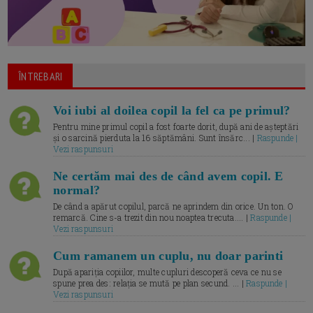
ÎNTREBARI
Voi iubi al doilea copil la fel ca pe primul?
Pentru mine primul copil a fost foarte dorit, după ani de așteptări
și o sarcină pierduta la 16 săptămâni. Sunt însărc... |
Raspunde |
Vezi raspunsuri
Ne certăm mai des de când avem copil. E
normal?
De când a apărut copilul, parcă ne aprindem din orice. Un ton. O
remarcă. Cine s-a trezit din nou noaptea trecuta.... |
Raspunde |
Vezi raspunsuri
Cum ramanem un cuplu, nu doar parinti
După apariția copiilor, multe cupluri descoperă ceva ce nu se
spune prea des: relația se mută pe plan secund. ... |
Raspunde |
Vezi raspunsuri