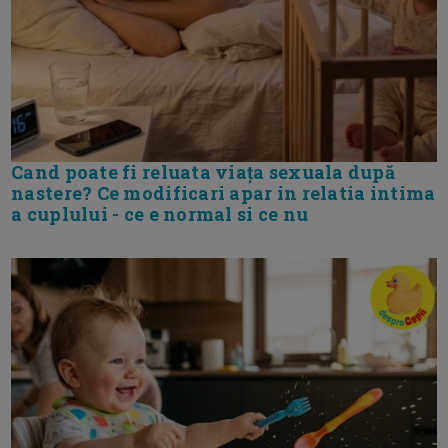
Cand poate fi reluata viața sexuala după
nastere? Ce modificari apar in relatia intima
a cuplului - ce e normal si ce nu