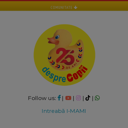
COMUNITATE
Follow us:
|
|
|
|
Intreabă I-MAMI