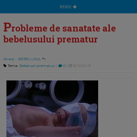
MENIU
P
robleme de sanatate ale
bebelusului prematur
Acasa
>
BEBELUSUL
Tema:
Bebelusii prematuri
|
0
|
15/10/2013