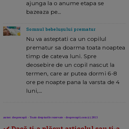
ajunga la o anume etapa se
bazeaza pe…
Somnul bebelușului prematur
Nu va asteptati ca un copilul
prematur sa doarma toata noaptea
timp de cateva luni. Spre
deosebire de un copil nascut la
termen, care ar putea dormi 6-8
ore pe noapte pana la varsta de 4
luni,…
autor: desprecopii - Toate drepturile rezervate - desprecopii.com (c) 2013
✔️ Dacă ți-a plăcut articolul sau ți-a