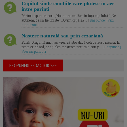
Copilul simte emotiile care plutesc in aer
intre parinti
Părinții spun deseori: „Noi nu ne certăm în fața copilului.” „Ne
abținem, ca să fie liniște.” „Avem grijă să... |
Raspunde | Vezi
raspunsuri
Naștere naturală sau prin cezariană
Bună, Dragi mămici, aș vrea să știu dacă cele care au născut la
peste 38 de ani, ce ați ales: nașterea naturală sau p... |
Raspunde |
Vezi raspunsuri
PROPUNERI REDACTOR SEF