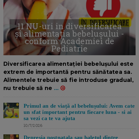
11 NU-uri in diversificarea
și alimentația bebelușului -
conform Academiei de
Pediatrie
16/7/2026
AUTOR: EDITOR DC.
Diversificarea alimentației bebelușului este
extrem de importantă pentru sănătatea sa.
Alimentele trebuie să fie introduse gradual,
nu trebuie să ne
...
Primul an de viață al bebelușului: Avem cate
un sfat important pentru fiecare luna - si ai
sa vezi ca te va ajuta
10/7/2026
Depresia postnatala sau baletul dintre