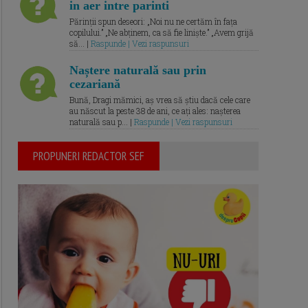
in aer intre parinti
Părinții spun deseori: „Noi nu ne certăm în fața
copilului.” „Ne abținem, ca să fie liniște.” „Avem grijă
să... |
Raspunde | Vezi raspunsuri
Naștere naturală sau prin
cezariană
Bună, Dragi mămici, aș vrea să știu dacă cele care
au născut la peste 38 de ani, ce ați ales: nașterea
naturală sau p... |
Raspunde | Vezi raspunsuri
PROPUNERI REDACTOR SEF