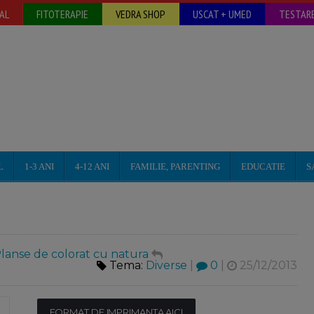
AL
FITOTERAPIE
VEDRA SHOP
USCAT + UMED
TESTARE
L
1-3 ANI
4-12 ANI
FAMILIE, PARENTING
EDUCATIE
S
lanse de colorat cu natura
Tema:
Diverse
|
0
|
25/12/2013
FORMAT DE IMPRIMANTA AICI