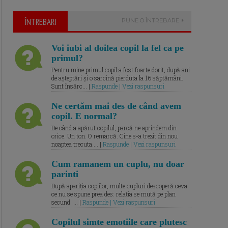
ÎNTREBARI
PUNE O ÎNTREBARE
Voi iubi al doilea copil la fel ca pe
primul?
Pentru mine primul copil a fost foarte dorit, după ani
de așteptări și o sarcină pierduta la 16 săptămâni.
Sunt însărc... |
Raspunde | Vezi raspunsuri
Ne certăm mai des de când avem
copil. E normal?
De când a apărut copilul, parcă ne aprindem din
orice. Un ton. O remarcă. Cine s-a trezit din nou
noaptea trecuta.... |
Raspunde | Vezi raspunsuri
Cum ramanem un cuplu, nu doar
parinti
După apariția copiilor, multe cupluri descoperă ceva
ce nu se spune prea des: relația se mută pe plan
secund. ... |
Raspunde | Vezi raspunsuri
Copilul simte emotiile care plutesc