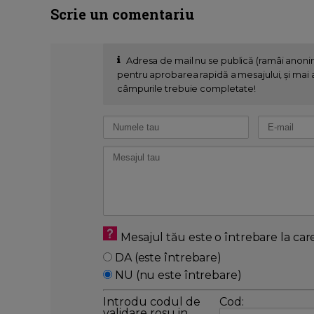
Scrie un comentariu
Adresa de mail nu se publică (ramâi anon
pentru aprobarea rapidă a mesajului, și mai al
câmpurile trebuie completate!
Mesajul tău este o întrebare la car
DA (este întrebare)
NU (nu este întrebare)
Introdu codul de
Cod:
validare rosu in