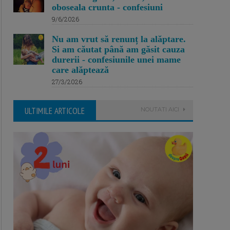
oboseala crunta - confesiuni
9/6/2026
Nu am vrut să renunț la alăptare.
Si am căutat până am găsit cauza
durerii - confesiunile unei mame
care alăptează
27/3/2026
ULTIMILE ARTICOLE
NOUTATI AICI