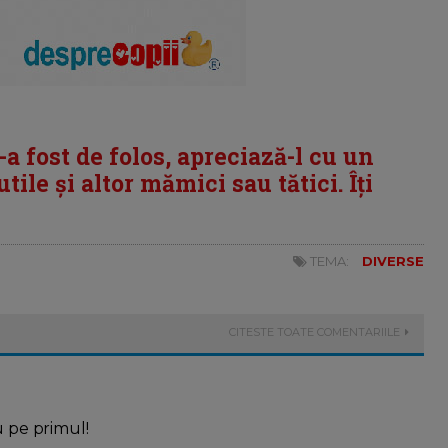
i-a fost de folos, apreciază-l cu un
tile și altor mămici sau tătici. Îți
TEMA:
DIVERSE
CITESTE TOATE COMENTARIILE
u pe primul!