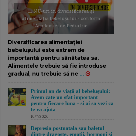
11 NU-uri in diversificarea și
alimentația bebelușului - conform
Academiei de Pediatrie
16/7/2026
AUTOR: EDITOR DC.
Diversificarea alimentației
bebelușului este extrem de
importantă pentru sănătatea sa.
Alimentele trebuie să fie introduse
gradual, nu trebuie să ne
...
Primul an de viață al bebelușului:
Avem cate un sfat important
pentru fiecare luna - si ai sa vezi ca
te va ajuta
10/7/2026
Depresia postnatala sau baletul
dintre dragoste, emotii, hormoni si