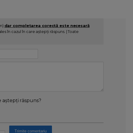
im)
dar completarea corectă este necesară
es în cazul în care aștepți răspuns. | Toate
e aștepți răspuns?