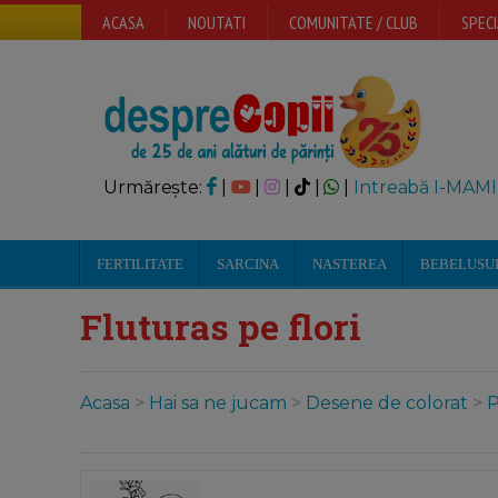
ACASA
NOUTATI
COMUNITATE / CLUB
SPECI
Urmărește:
|
|
|
|
|
Intreabă I-MAMI
FERTILITATE
SARCINA
NASTEREA
BEBELUSU
Fluturas pe flori
Acasa
>
Hai sa ne jucam
>
Desene de colorat
>
P