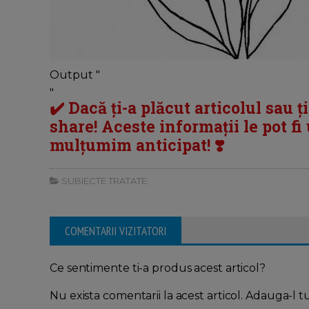
Output "
"
✔️ Dacă ți-a plăcut articolul sau ț
share! Aceste informații le pot fi u
mulțumim anticipat! ❣️
SUBIECTE TRATATE:
COMENTARII VIZITATORI
Ce sentimente ti-a produs acest articol?
Nu exista comentarii la acest articol. Adauga-l t