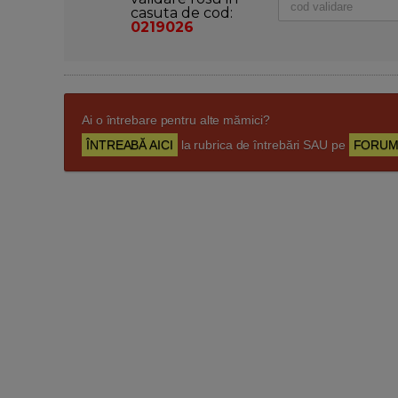
casuta de cod:
0219026
Ai o întrebare pentru alte mămici?
ÎNTREABĂ AICI
la rubrica de întrebări SAU pe
FORUM