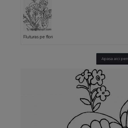
Fluturas pe flori
Apasa aici pen