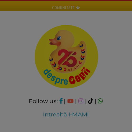
COMUNITATE
Follow us:
|
|
|
|
Intreabă I-MAMI