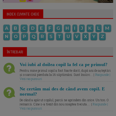
INDEX CUVINTE CHEIE
A
B
C
D
E
F
G
H
I
J
K
L
M
N
O
P
Q
R
S
T
U
V
X
Y
Z
ÎNTREBARI
Voi iubi al doilea copil la fel ca pe primul?
Pentru mine primul copil a fost foarte dorit, după ani de așteptări
și o sarcină pierduta la 16 săptămâni. Sunt însărc... |
Raspunde |
Vezi raspunsuri
Ne certăm mai des de când avem copil. E
normal?
De când a apărut copilul, parcă ne aprindem din orice. Un ton. O
remarcă. Cine s-a trezit din nou noaptea trecuta.... |
Raspunde |
Vezi raspunsuri