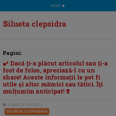
MENIU
s
ilueta clepsidra
Pagini:
✔️ Dacă ți-a plăcut articolul sau ți-a
fost de folos, apreciază-l cu un
share! Aceste informații le pot fi
utile și altor mămici sau tătici. Îți
mulțumim anticipat! ❣️
SUBIECTE TRATATE:
SILUETA CLEPSIDRA