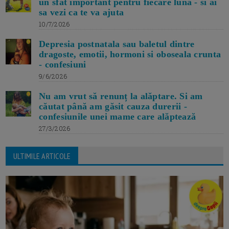
un sfat important pentru fiecare luna - si ai
sa vezi ca te va ajuta
10/7/2026
Depresia postnatala sau baletul dintre
dragoste, emotii, hormoni si oboseala crunta
- confesiuni
9/6/2026
Nu am vrut să renunț la alăptare. Si am
căutat până am găsit cauza durerii -
confesiunile unei mame care alăptează
27/3/2026
ULTIMILE ARTICOLE