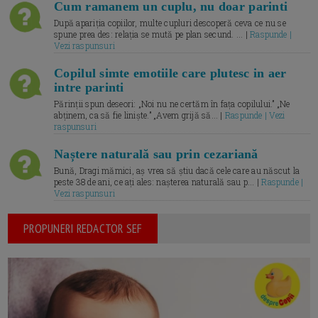
Cum ramanem un cuplu, nu doar parinti
După apariția copiilor, multe cupluri descoperă ceva ce nu se
spune prea des: relația se mută pe plan secund. ... |
Raspunde |
Vezi raspunsuri
Copilul simte emotiile care plutesc in aer
intre parinti
Părinții spun deseori: „Noi nu ne certăm în fața copilului.” „Ne
abținem, ca să fie liniște.” „Avem grijă să... |
Raspunde | Vezi
raspunsuri
Naștere naturală sau prin cezariană
Bună, Dragi mămici, aș vrea să știu dacă cele care au născut la
peste 38 de ani, ce ați ales: nașterea naturală sau p... |
Raspunde |
Vezi raspunsuri
PROPUNERI REDACTOR SEF