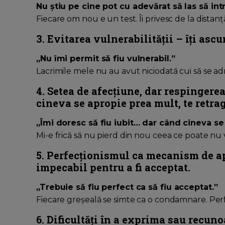
Nu știu pe cine pot cu adevărat să las să int
Fiecare om nou e un test. Îi privesc de la dista
3. Evitarea vulnerabilității – îți ascu
„Nu îmi permit să fiu vulnerabil.”
Lacrimile mele nu au avut niciodată cui să se ad
4. Setea de afecțiune, dar respingerea
cineva se apropie prea mult, te retrag
„Îmi doresc să fiu iubit… dar când cineva se
Mi-e frică să nu pierd din nou ceea ce poate nu 
5. Perfecționismul ca mecanism de ap
impecabil pentru a fi acceptat.
„Trebuie să fiu perfect ca să fiu acceptat.”
Fiecare greșeală se simte ca o condamnare. Pe
6. Dificultăți în a exprima sau recunoa