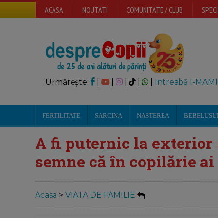
ACASA
NOUTATI
COMUNITATE / CLUB
SPECI
Urmărește:
|
|
|
|
|
Intreabă I-MAMI
FERTILITATE
SARCINA
NASTEREA
BEBELUSU
A fi puternic la exterior
semne că în copilărie ai 
Acasa
>
VIATA DE FAMILIE