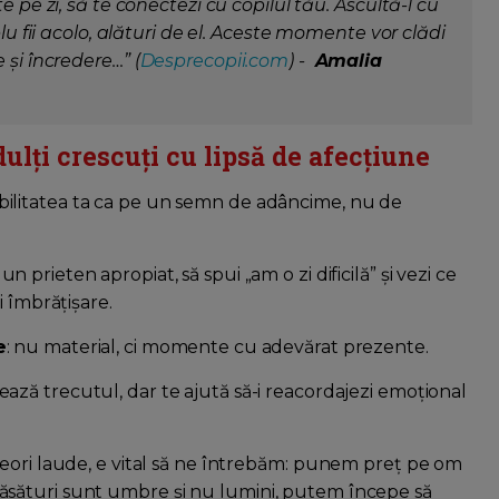
e pe zi, să te conectezi cu copilul tău. Ascultă-l cu
plu fii acolo, alături de el. Aceste momente vor clădi
 și încredere…” (
Desprecopii.com
) -
Amalia
ulți crescuți cu lipsă de afecțiune
ibilitatea ta ca pe un semn de adâncime, nu de
 un prieten apropiat, să spui „am o zi dificilă” și vezi ce
i îmbrățișare.
e
: nu material, ci momente cu adevărat prezente.
tează trecutul, dar te ajută să-i reacordajezi emoțional
eori laude, e vital să ne întrebăm: punem preț pe om
sături sunt umbre și nu lumini, putem începe să