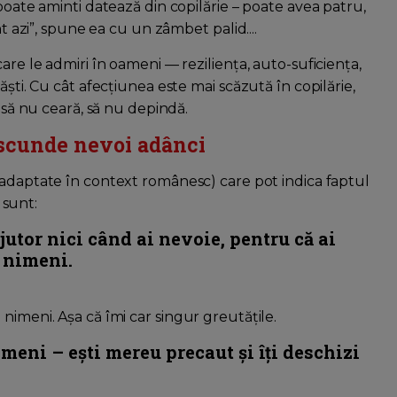
poate aminti datează din copilărie – poate avea patru,
nt azi”, spune ea cu un zâmbet palid....
are le admiri în oameni — reziliența, auto-suficiența,
ăști. Cu cât afecțiunea este mai scăzută în copilărie,
, să nu ceară, să nu depindă.
ascunde nevoi adânci
 (adaptate în context românesc) care pot indica faptul
 sunt:
jutor nici când ai nevoie, pentru că ai
e nimeni.
nimeni. Așa că îmi car singur greutățile.
oameni – ești mereu precaut și îți deschizi