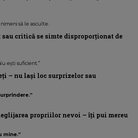
nimeni să le asculte.
t sau critică se simte disproporționat de
 ești suficient.”
ți – nu lași loc surprizelor sau
surprindere.”
neglijarea propriilor nevoi – îți pui mereu
u mine.”