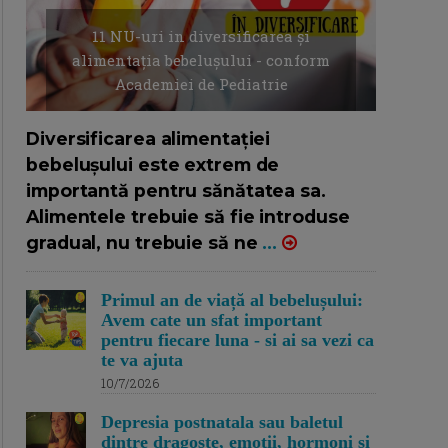
11 NU-uri in diversificarea și
alimentația bebelușului - conform
Academiei de Pediatrie
16/7/2026
AUTOR: EDITOR DC.
Diversificarea alimentației
bebelușului este extrem de
importantă pentru sănătatea sa.
Alimentele trebuie să fie introduse
gradual, nu trebuie să ne
...
Primul an de viață al bebelușului:
Avem cate un sfat important
pentru fiecare luna - si ai sa vezi ca
te va ajuta
10/7/2026
Depresia postnatala sau baletul
dintre dragoste, emotii, hormoni si