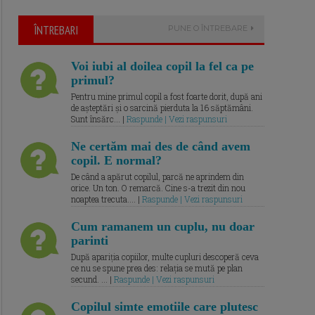
ÎNTREBARI
PUNE O ÎNTREBARE
Voi iubi al doilea copil la fel ca pe
primul?
Pentru mine primul copil a fost foarte dorit, după ani
de așteptări și o sarcină pierduta la 16 săptămâni.
Sunt însărc... |
Raspunde | Vezi raspunsuri
Ne certăm mai des de când avem
copil. E normal?
De când a apărut copilul, parcă ne aprindem din
orice. Un ton. O remarcă. Cine s-a trezit din nou
noaptea trecuta.... |
Raspunde | Vezi raspunsuri
Cum ramanem un cuplu, nu doar
parinti
După apariția copiilor, multe cupluri descoperă ceva
ce nu se spune prea des: relația se mută pe plan
secund. ... |
Raspunde | Vezi raspunsuri
Copilul simte emotiile care plutesc