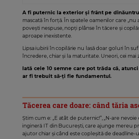
A fi puternic la exterior și frânt pe dinăuntr
mascată în forță. În spatele oamenilor care „nu 
povești nespuse, nopți plânse în tăcere și copilări
aproape inexistente.
Lipsa iubirii în copilărie nu lasă doar goluri în s
încredere, chiar și la maturitate. Uneori, cei mai
Iată cele 10 semne care pot trăda că, atunci 
ar fi trebuit să-ți fie fundamentul.
Tăcerea care doare: când tăria a
Știm cum e: „E atât de puternic!”, „N-are nevoie
ingineră IT din București, care ajunge mereu pr
ajutor chiar și când este copleșită de deadline-