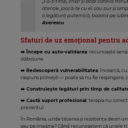
„Fă-ți timp, chiar și doar câteva minut
atenție, joacă-te cu el, sau pur și sim
o legătură puternică, bazată pe iubire
Averescu
Sfaturi de uz emoțional pentru ad
➡️ Începe cu auto-validarea
: recunoaște sens
slăbiciune.
➡️ Redescoperă vulnerabilitatea
: încearcă, cu
răspuns primești — poate să nu fie respingere, c
➡️ Construiește legături prin timp de calitat
➡️ Caută suport profesional
: terapia nu corec
prezentul.
În România, unde tăcerea și rezistența devin un
sau pe imagine? Când recunoaștem că unele tră