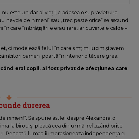
u
nu este un dar al vieții, ci adesea o supraviețuire
au nevoie de nimeni” sau „trec peste orice” se ascund
i în care îmbrățișările erau rare, iar cuvintele calde –
uflet, ci modelează felul în care simțim, iubim și avem
 zâmbitori oameni poartă în interior o tăcere grea.
când erai copil, ai fost privat de afecțiunea care
scunde durerea
 de nimeni!”. Se spune astfel despre Alexandra, o
ima la birou și pleacă cea din urmă, refuzând orice
uri. Pe toată lumea îi impresionează independența ei.