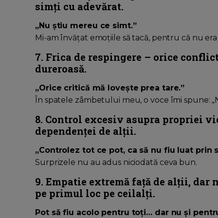
simți cu adevărat.
„Nu știu mereu ce simt.”
Mi-am învățat emoțiile să tacă, pentru că nu era 
7. Frica de respingere – orice conflic
dureroasă.
„Orice critică mă lovește prea tare.”
În spatele zâmbetului meu, o voce îmi spune: „Nu
8. Control excesiv asupra propriei vie
dependenței de alții.
„Controlez tot ce pot, ca să nu fiu luat prin 
Surprizele nu au adus niciodată ceva bun.
9. Empatie extremă față de alții, dar 
pe primul loc pe ceilalți.
Pot să fiu acolo pentru toți… dar nu și pentr