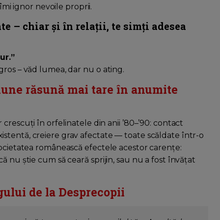
îmi ignor nevoile proprii.
e – chiar și în relații, te simți adesea
ur.”
gros – văd lumea, dar nu o ating.
țiune răsună mai tare în anumite
rescuți în orfelinatele din anii ’80–’90: contact
tentă, creiere grav afectate — toate scăldate într-o
societatea românească efectele acestor carențe:
 nu știe cum să ceară sprijin, sau nu a fost învățat
gului de la Desprecopii