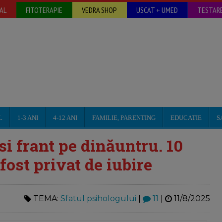
AL
FITOTERAPIE
VEDRA SHOP
USCAT + UMED
TESTARE
L
1-3 ANI
4-12 ANI
FAMILIE, PARENTING
EDUCATIE
S
 si frant pe dinăuntru. 10
fost privat de iubire
TEMA:
Sfatul psihologului
|
11
|
11/8/2025