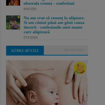
oboseala crunta - confesiuni
9/6/2026
Nu am vrut să renunț la alăptare.
Si am căutat până am găsit cauza
durerii - confesiunile unei mame
care alăptează
27/3/2026
ULTIMILE ARTICOLE
NOUTATI AICI