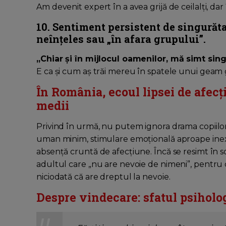
Am devenit expert în a avea grijă de ceilalți, dar 
10. Sentiment persistent de singurătat
neînțeles sau „în afara grupului”.
„Chiar și în mijlocul oamenilor, mă simt sing
E ca și cum aș trăi mereu în spatele unui geam 
În România, ecoul lipsei de afec
medii
Privind în urmă, nu putem ignora drama copiilor c
uman minim, stimulare emoțională aproape inexis
absență cruntă de afecțiune. Încă se resimt în 
adultul care „nu are nevoie de nimeni”, pentru că
niciodată că are dreptul la nevoie.
Despre vindecare: sfatul psiholo