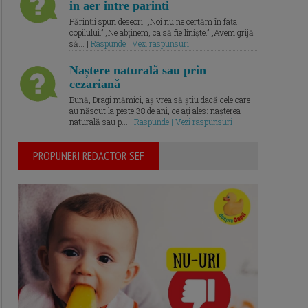
in aer intre parinti
Părinții spun deseori: „Noi nu ne certăm în fața
copilului.” „Ne abținem, ca să fie liniște.” „Avem grijă
să... |
Raspunde | Vezi raspunsuri
Naștere naturală sau prin
cezariană
Bună, Dragi mămici, aș vrea să știu dacă cele care
au născut la peste 38 de ani, ce ați ales: nașterea
naturală sau p... |
Raspunde | Vezi raspunsuri
PROPUNERI REDACTOR SEF