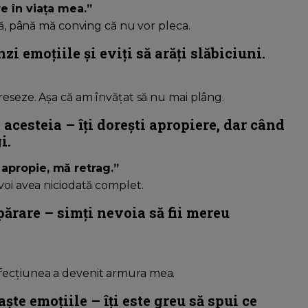
re în viața mea.”
nță, până mă conving că nu vor pleca.
nzi emoțiile și eviți să arăți slăbiciuni.
reseze. Așa că am învățat să nu mai plâng.
 acesteia – îți dorești apropiere, dar când
i.
 apropie, mă retrag.”
voi avea niciodată complet.
ărare – simți nevoia să fii mereu
rfecțiunea a devenit armura mea.
ște emoțiile – îți este greu să spui ce