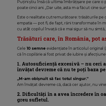
Puțini știu însă că ultima îmbrățișare pe care o 
poate cinci ani. „Dar uite, asta m-a făcut cine su
Este o realitate cutremurătoare: trăsăturile pe c
empatia — pot fi, de fapt, răni transformate în m
cu atât copilul învață că e mai sigur să nu simtă
Trăsături care, în România, pot 
Cele
10 semne
evidențiate în articolul original
că în copilărie ai fost privat de iubire și afecțiune
1. Autosuficiență excesivă – nu ceri a
învățat devreme că nu te poți baza p
„M-am obișnuit să fac totul singur.”
Am învățat devreme că, dacă cer ajutor, nu vine 
2. Dificultăți în a avea încredere în 
greu sufletul.