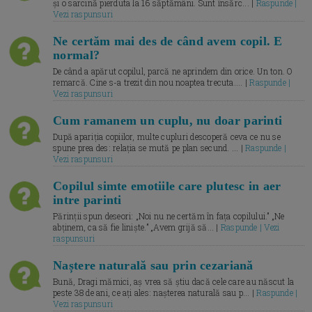
și o sarcină pierduta la 16 săptămâni. Sunt însărc... |
Raspunde |
Vezi raspunsuri
Ne certăm mai des de când avem copil. E
normal?
De când a apărut copilul, parcă ne aprindem din orice. Un ton. O
remarcă. Cine s-a trezit din nou noaptea trecuta.... |
Raspunde |
Vezi raspunsuri
Cum ramanem un cuplu, nu doar parinti
După apariția copiilor, multe cupluri descoperă ceva ce nu se
spune prea des: relația se mută pe plan secund. ... |
Raspunde |
Vezi raspunsuri
Copilul simte emotiile care plutesc in aer
intre parinti
Părinții spun deseori: „Noi nu ne certăm în fața copilului.” „Ne
abținem, ca să fie liniște.” „Avem grijă să... |
Raspunde | Vezi
raspunsuri
Naștere naturală sau prin cezariană
Bună, Dragi mămici, aș vrea să știu dacă cele care au născut la
peste 38 de ani, ce ați ales: nașterea naturală sau p... |
Raspunde |
Vezi raspunsuri