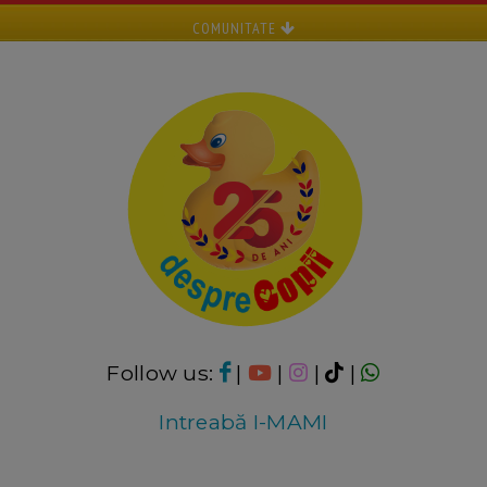
COMUNITATE
Follow us:
|
|
|
|
Intreabă I-MAMI