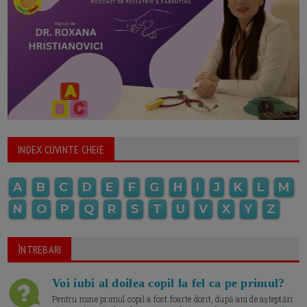
INDEX CUVINTE CHEIE
A
B
C
D
E
F
G
H
I
J
K
L
M
N
O
P
Q
R
S
T
U
V
X
Y
Z
ÎNTREBARI
Voi iubi al doilea copil la fel ca pe primul?
Pentru mine primul copil a fost foarte dorit, după ani de așteptări