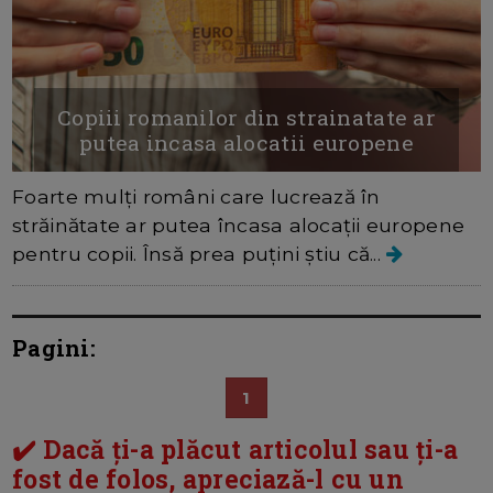
Copiii romanilor din strainatate ar
putea incasa alocatii europene
Foarte mulți români care lucrează în
străinătate ar putea încasa alocații europene
pentru copii. Însă prea puțini știu că...
Pagini:
1
✔️ Dacă ți-a plăcut articolul sau ți-a
fost de folos, apreciază-l cu un