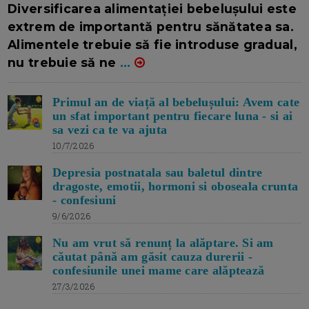
Diversificarea alimentației bebelușului este
extrem de importantă pentru sănătatea sa.
Alimentele trebuie să fie introduse gradual,
nu trebuie să ne
...
Primul an de viață al bebelușului: Avem cate
un sfat important pentru fiecare luna - si ai
sa vezi ca te va ajuta
10/7/2026
Depresia postnatala sau baletul dintre
dragoste, emotii, hormoni si oboseala crunta
- confesiuni
9/6/2026
Nu am vrut să renunț la alăptare. Si am
căutat până am găsit cauza durerii -
confesiunile unei mame care alăptează
27/3/2026