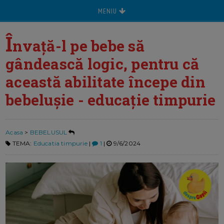
MENIU
Î
nvață-l pe bebe să
gândească logic, pentru că
această abilitate începe din
bebelușie - educație timpurie
Acasa
>
BEBELUSUL
TEMA:
Educatia timpurie
|
1
|
9/6/2024