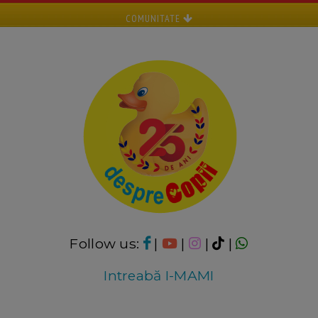
COMUNITATE
Follow us:
|
|
|
|
Intreabă I-MAMI