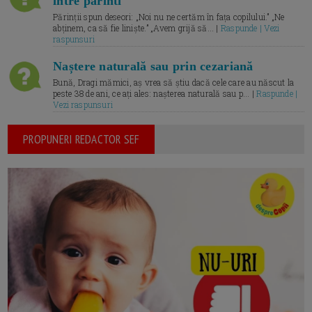
intre parinti
Părinții spun deseori: „Noi nu ne certăm în fața copilului.” „Ne
abținem, ca să fie liniște.” „Avem grijă să... |
Raspunde | Vezi
raspunsuri
Naștere naturală sau prin cezariană
Bună, Dragi mămici, aș vrea să știu dacă cele care au născut la
peste 38 de ani, ce ați ales: nașterea naturală sau p... |
Raspunde |
Vezi raspunsuri
PROPUNERI REDACTOR SEF