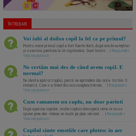
ÎNTREBARI
Voi iubi al doilea copil la fel ca pe primul?
Pentru mine primul copil a fost foarte dorit, după ani de așteptări
și o sarcină pierduta la 16 săptămâni. Sunt însărc... |
Raspunde |
Vezi raspunsuri
Ne certăm mai des de când avem copil. E
normal?
De când a apărut copilul, parcă ne aprindem din orice. Un ton. O
remarcă. Cine s-a trezit din nou noaptea trecuta.... |
Raspunde |
Vezi raspunsuri
Cum ramanem un cuplu, nu doar parinti
După apariția copiilor, multe cupluri descoperă ceva ce nu se
spune prea des: relația se mută pe plan secund. ... |
Raspunde |
Vezi raspunsuri
Copilul simte emotiile care plutesc in aer