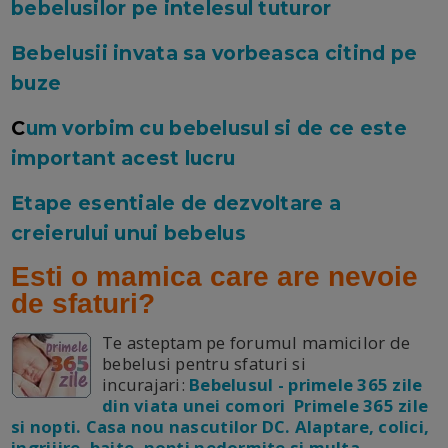
bebelusilor pe intelesul tuturor
Bebelusii invata sa vorbeasca citind pe
buze
C
um vorbim cu bebelusul si de ce este
important acest lucru
Etape esentiale de dezvoltare a
creierului unui bebelus
Esti o mamica care are nevoie
de sfaturi?
Te asteptam pe forumul mamicilor de
bebelusi pentru sfaturi si
incurajari:
Bebelusul - primele 365 zile
din viata unei comori Primele 365 zile
si nopti. Casa nou nascutilor DC. Alaptare, colici,
ingrijire, baite, nopti nedormite si multa