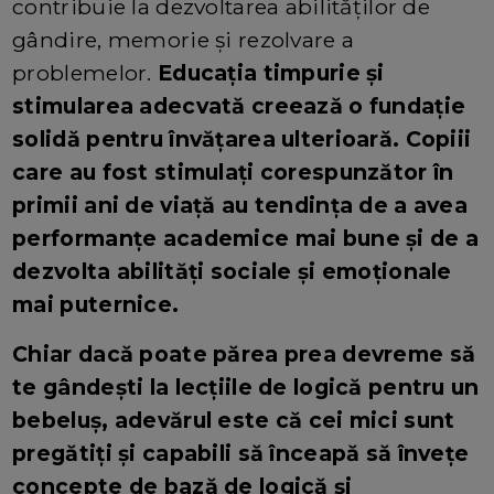
contribuie la dezvoltarea abilităților de
gândire, memorie și rezolvare a
problemelor.
Educația timpurie și
stimularea adecvată creează o fundație
solidă pentru învățarea ulterioară. Copiii
care au fost stimulați corespunzător în
primii ani de viață au tendința de a avea
performanțe academice mai bune și de a
dezvolta abilități sociale și emoționale
mai puternice.
Chiar dacă poate părea prea devreme să
te gândești la lecțiile de logică pentru un
bebeluș, adevărul este că cei mici sunt
pregătiți și capabili să înceapă să învețe
concepte de bază de logică și