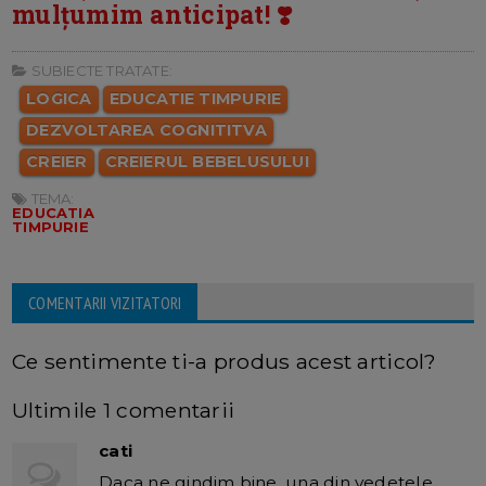
mulțumim anticipat! ❣️
SUBIECTE TRATATE:
LOGICA
EDUCATIE TIMPURIE
DEZVOLTAREA COGNITITVA
CREIER
CREIERUL BEBELUSULUI
TEMA:
EDUCATIA
TIMPURIE
COMENTARII VIZITATORI
Ce sentimente ti-a produs acest articol?
Ultimile 1 comentarii
cati
Daca ne gindim bine, una din vedetele