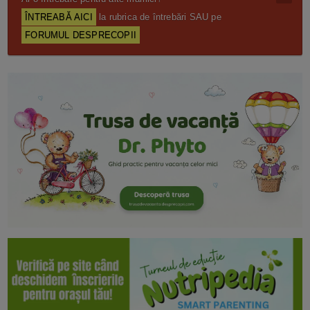
ÎNTREABĂ AICI
la rubrica de întrebări SAU pe
FORUMUL DESPRECOPII