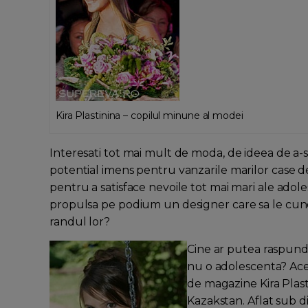
Kira Plastinina – copilul minune al modei
Interesati tot mai mult de moda, de ideea de a-si
potential imens pentru vanzarile marilor case de
pentru a satisface nevoile tot mai mari ale ado
propulsa pe podium un designer care sa le cuno
randul lor?
Cine ar putea raspunde
nu o adolescenta? Acea
de magazine Kira Plast
Kazakstan. Aflat sub di