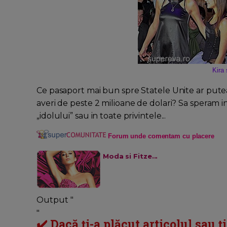
Kira 
Ce pasaport mai bun spre Statele Unite ar putea
averi de peste 2 milioane de dolari? Sa speram i
„idolului” sau in toate privintele...
Forum unde comentam cu placere
Moda si Fitze...
Output "
"
✔️ Dacă ți-a plăcut articolul sau ț