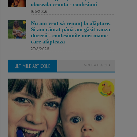
oboseala crunta - confesiuni
9/6/2026
Nu am vrut să renunț la alăptare.
Si am căutat până am găsit cauza
durerii - confesiunile unei mame
care alăptează
27/3/2026
ULTIMILE ARTICOLE
NOUTATI AICI