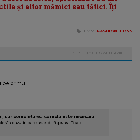
tile și altor mămici sau tătici. Îți
TEMA:
FASHION ICONS
CITESTE TOATE COMENTARIILE
u pe primul!
im)
dar completarea corectă este necesară
es în cazul în care aștepți răspuns. | Toate