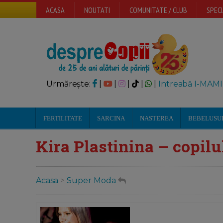
ACASA
NOUTATI
COMUNITATE / CLUB
SPECI
Urmărește:
|
|
|
|
|
Intreabă I-MAMI
FERTILITATE
SARCINA
NASTEREA
BEBELUSU
Kira Plastinina – copil
Acasa
>
Super Moda