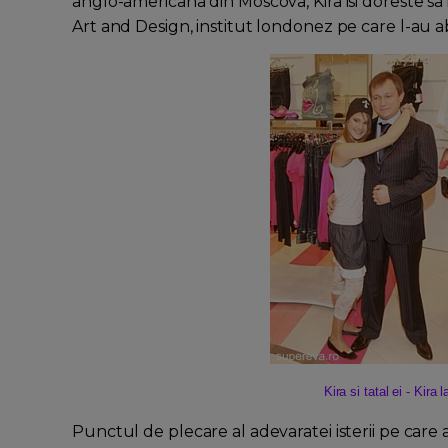
anglo-americana din Moscova, Kira isi doreste sa i
Art and Design, institut londonez pe care l-au abs
Kira si tatal ei - Kira
Punctul de plecare al adevaratei isterii pe care a