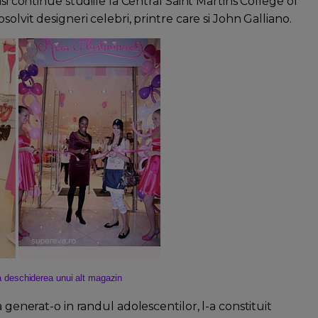
si continue studiile la Central Saint Martins College of
olvit designeri celebri, printre care si John Galliano.
 la deschiderea unui alt magazin
 generat-o in randul adolescentilor, l-a constituit