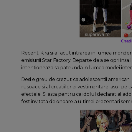
Creatii
Recent, Kira si-a facut intrarea in lumea monden
emisiunii Star Factory. Departe de a se opri insa 
intentioneaza sa patrunda in lumea modei interna
Desi e greu de crezut ca adolescentii americani 
rusoaice si al creatiilor ei vestimentare, asul pe 
efectele. Si asta pentru ca idolul declarat al adol
fost invitata de onoare a ultimei prezentari semn