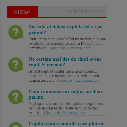
ÎNTREBARI
PUNE O ÎNTREBARE
Voi iubi al doilea copil la fel ca pe
primul?
Pentru mine primul copil a fost foarte dorit, după ani
de așteptări și o sarcină pierduta la 16 săptămâni.
Sunt însărc... |
Raspunde | Vezi raspunsuri
Ne certăm mai des de când avem
copil. E normal?
De când a apărut copilul, parcă ne aprindem din
orice. Un ton. O remarcă. Cine s-a trezit din nou
noaptea trecuta.... |
Raspunde | Vezi raspunsuri
Cum ramanem un cuplu, nu doar
parinti
După apariția copiilor, multe cupluri descoperă ceva
ce nu se spune prea des: relația se mută pe plan
secund. ... |
Raspunde | Vezi raspunsuri
Copilul simte emotiile care plutesc