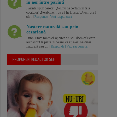
in aer intre parinti
Părinții spun deseori: „Noi nu ne certăm în fața
copilului.” „Ne abținem, ca să fie liniște.” „Avem grijă
să... |
Raspunde | Vezi raspunsuri
Naștere naturală sau prin
cezariană
Bună, Dragi mămici, aș vrea să știu dacă cele care
au născut la peste 38 de ani, ce ați ales: nașterea
naturală sau p... |
Raspunde | Vezi raspunsuri
PROPUNERI REDACTOR SEF