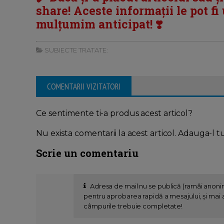
share! Aceste informații le pot fi u
mulțumim anticipat! ❣️
SUBIECTE TRATATE:
COMENTARII VIZITATORI
Ce sentimente ti-a produs acest articol?
Nu exista comentarii la acest articol. Adauga-l t
Scrie un comentariu
Adresa de mail nu se publică (ramâi anon
pentru aprobarea rapidă a mesajului, și mai al
câmpurile trebuie completate!