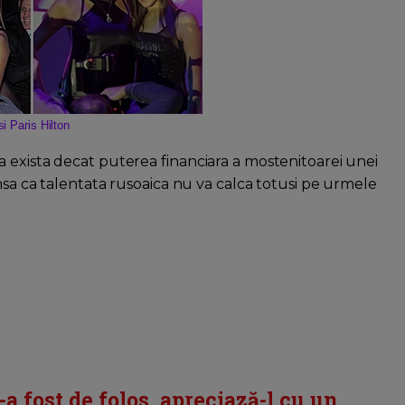
si Paris Hilton
 exista decat puterea financiara a mostenitoarei unei
nsa ca talentata rusoaica nu va calca totusi pe urmele
i-a fost de folos, apreciază-l cu un