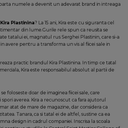
poarta numele a devenit un adevarat brand in intreaga
,
Kira Plastinina
? La 15 ani, Kira este cu siguranta cel
timentar din lume.Gurile rele spun ca reusita se
ate tatalui ei, magnatul rus Serghei Plastinin, care si-a
in avere pentru a transforma un vis al fiicei sale in
reaza practic brandul Kira Plastinina. In timp ce tatal
erciala, Kira este responsabilul absolut al partii de
se foloseste doar de imaginea fiicei sale, care
 spori averea. Kira a recunoscut ca fara ajutorul
 numar atat de mare de magazine, dar considera ca
tatea. Tanara, ca si tatal ei de altfel, sustine ca ea
mna design in cadrul companiei. Inscrisa la scoala