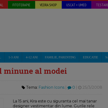
AL
FITOTERAPIE
VEDRA SHOP
USCAT + UMED
TESTARE
L
1-3 ANI
4-12 ANI
FAMILIE, PARENTING
EDUCATIE
S
ul minune al modei
Tema:
Fashion Icons
|
0
|
25/3/2008
La 15 ani, Kira este cu siguranta cel mai tanar
designer vestimentar din lume. Gurile rele