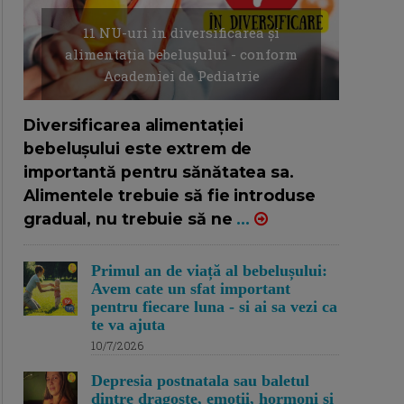
11 NU-uri in diversificarea și
alimentația bebelușului - conform
Academiei de Pediatrie
16/7/2026
AUTOR: EDITOR DC.
Diversificarea alimentației
bebelușului este extrem de
importantă pentru sănătatea sa.
Alimentele trebuie să fie introduse
gradual, nu trebuie să ne
...
Primul an de viață al bebelușului:
Avem cate un sfat important
pentru fiecare luna - si ai sa vezi ca
te va ajuta
10/7/2026
Depresia postnatala sau baletul
dintre dragoste, emotii, hormoni si