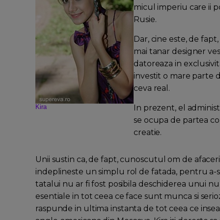
micul imperiu care ii 
Rusie.
Dar, cine este, de fapt
mai tanar designer ves
datoreaza in exclusivit
investit o mare parte d
ceva real.
Kira
In prezent, el administ
se ocupa de partea com
creatie.
Unii sustin ca, de fapt, cunoscutul om de afaceri 
indeplineste un simplu rol de fatada, pentru a-si
tatalui nu ar fi fost posibila deschiderea unui
esentiale in tot ceea ce face sunt munca si seriozi
raspunde in ultima instanta de tot ceea ce insea