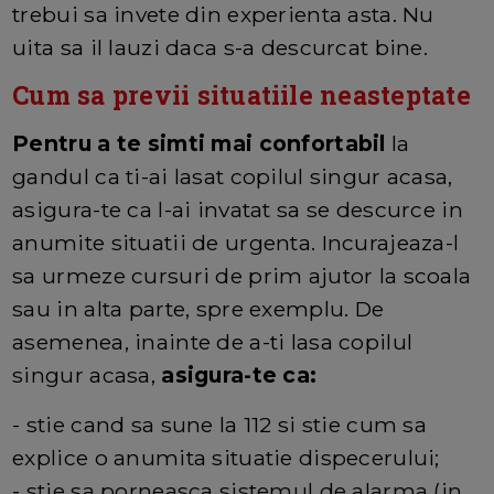
trebui sa invete din experienta asta. Nu
uita sa il lauzi daca s-a descurcat bine.
Cum sa previi situatiile neasteptate
Pentru a te simti mai confortabil
la
gandul ca ti-ai lasat copilul singur acasa,
asigura-te ca l-ai invatat sa se descurce in
anumite situatii de urgenta. Incurajeaza-l
sa urmeze cursuri de prim ajutor la scoala
sau in alta parte, spre exemplu. De
asemenea, inainte de a-ti lasa copilul
singur acasa,
asigura-te ca:
- stie cand sa sune la 112 si stie cum sa
explice o anumita situatie dispecerului;
- stie sa porneasca sistemul de alarma (in