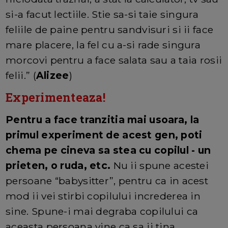
si-a facut lectiile. Stie sa-si taie singura
feliile de paine pentru sandvisuri si ii face
mare placere, la fel cu a-si rade singura
morcovi pentru a face salata sau a taia rosii
felii.” (
Alizee
)
Experimenteaza!
Pentru a face tranzitia mai usoara, la
primul experiment de acest gen, poti
chema pe cineva sa stea cu copilul - un
prieten, o ruda, etc.
Nu ii spune acestei
persoane “babysitter”, pentru ca in acest
mod ii vei stirbi copilului increderea in
sine. Spune-i mai degraba copilului ca
aceasta persoana vine ca sa ii tina