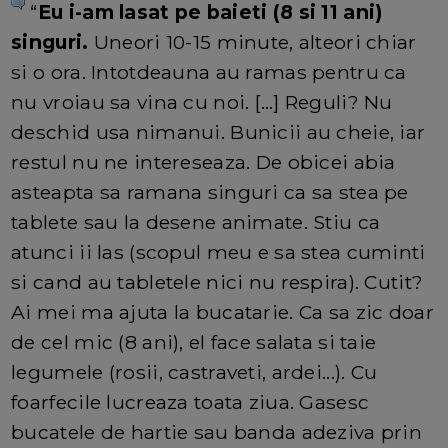
“
Eu i-am lasat pe baieti (8 si 11 ani)
singuri.
Uneori 10-15 minute, alteori chiar
si o ora. Intotdeauna au ramas pentru ca
nu vroiau sa vina cu noi. […] Reguli? Nu
deschid usa nimanui. Bunicii au cheie, iar
restul nu ne intereseaza. De obicei abia
asteapta sa ramana singuri ca sa stea pe
tablete sau la desene animate. Stiu ca
atunci ii las (scopul meu e sa stea cuminti
si cand au tabletele nici nu respira). Cutit?
Ai mei ma ajuta la bucatarie. Ca sa zic doar
de cel mic (8 ani), el face salata si taie
legumele (rosii, castraveti, ardei...). Cu
foarfecile lucreaza toata ziua. Gasesc
bucatele de hartie sau banda adeziva prin