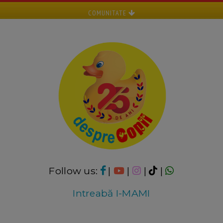
COMUNITATE
Follow us:
|
|
|
|
Intreabă I-MAMI