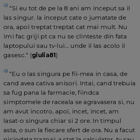
“Si eu tot de pe la 8 ani am inceput sa il
las singur. la inceput cate o jumatate de
ora, apoi treptat treptat cat mai mult. Nu
imi fac griji pt ca nu se clinteste din fata
laptopului sau tv-lui... unde il las acolo il
gasesc.“ (
giulia81
)
“Eu o las singura pe fii-mea in casa, de
cand avea cativa anisori. Intai, cand trebuia
sa fug pana la farmacie, fiindca
simptomele de raceala se agravasera si, nu
am avut incotro, apoi, incet, incet, am
lasat-o singura chiar si 2 ore. In timpul
asta, o sun la fiecare sfert de ora. Nu a facut
niciodata traznai; a stat la calculator, tv sau