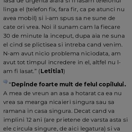
iasa de urgenta afara si ii lasam telefonul
linga el (telefon fix, fara fir, ca pe atunci nu
avea mobil) si i-am spus sa ne sune de
cate ori vrea. Noi il sunam cam la fiecare
30 de minute la inceput, dupa aia ne suna
el cind se plictisea si intreba cand venim.
N-am avut nicio problema niciodata, am
avut tot timpul incredere in el, altfel nu l-
am fi lasat.” (
Letitia1
)
“
Depinde foarte mult de felul copilului.
A mea de vreun an asa a hotarat ca ea nu
vrea sa mearga nicaieri singura sau sa
ramana in casa singura. Decat cand va
implini 12 ani (are prietene de varsta asta si
ele circula singure, de aici legatura) si va