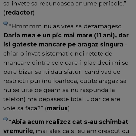
sa invete sa recunoasca anume pericole.”
(
redactor
)
“Hmmmm nu as vrea sa dezamagesc,
Daria mea e un pic mai mare (11 ani), dar
isi gateste mancare pe aragaz singura
-
chiar o invat sistematic noi retete de
mancare dintre cele care-i plac deci mi se
pare bizar sa iti dau sfaturi cand vad ce
restrictii pui (nu foarfeca, cutite aragaz sa
nu se uite pe geam sa nu raspunda la
telefon) ma depaseste total ... dar ce are
voie sa faca?” (
marius
)
“
Abia acum realizez cat s-au schimbat
vremurile
, mai ales ca si eu am crescut cu