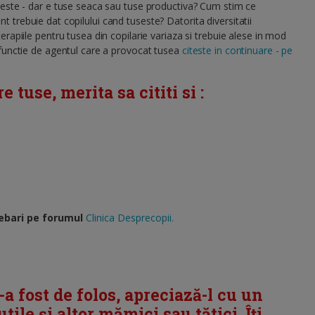
seste - dar e tuse seaca sau tuse productiva? Cum stim ce
 trebuie dat copilului cand tuseste? Datorita diversitatii
terapiile pentru tusea din copilarie variaza si trebuie alese in mod
 functie de agentul care a provocat tusea
citeste in continuare - pe
e tuse, merita sa cititi si :
ebari pe forumul
Clinica Desprecopii.
i-a fost de folos, apreciază-l cu un
tile și altor mămici sau tătici. Îți