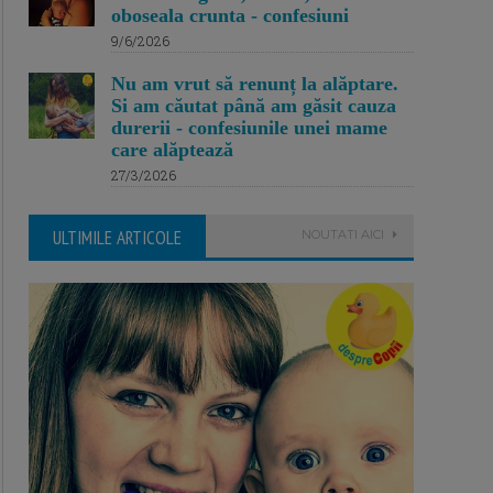
oboseala crunta - confesiuni
9/6/2026
Nu am vrut să renunț la alăptare.
Si am căutat până am găsit cauza
durerii - confesiunile unei mame
care alăptează
27/3/2026
ULTIMILE ARTICOLE
NOUTATI AICI