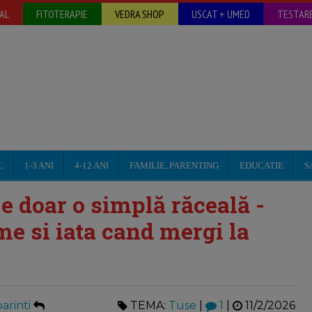
AL
FITOTERAPIE
VEDRA SHOP
USCAT + UMED
TESTARE
L
1-3 ANI
4-12 ANI
FAMILIE, PARENTING
EDUCATIE
S
e doar o simplă răceală -
e si iata cand mergi la
arinti
TEMA:
Tuse
|
1
|
11/2/2026