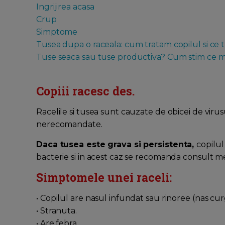
Ingrijirea acasa
Crup
Simptome
Tusea dupa o raceala: cum tratam copilul si ce t
Tuse seaca sau tuse productiva? Cum stim ce m
Copiii racesc des.
Racelile si tusea sunt cauzate de obicei de virusur
nerecomandate.
Daca tusea este grava si persistenta,
copilul
bacterie si in acest caz se recomanda consult me
Simptomele unei raceli:
• Copilul are nasul infundat sau rinoree (nas cur
• Stranuta.
• Are febra.