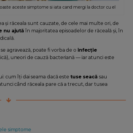
noaste aceste simptome si iata cand mergi la doctor cu el
usea și răceala sunt cauzate, de cele mai multe ori, de
e nu ajută
în majoritatea episoadelor de răceală și, în
dicală.
se agravează, poate fi vorba de o
infecție
ică), uneori de cauză bacteriană — iar atunci este
ui: cum îți dai seama dacă este
tuse seacă
sau
 atunci când răceala pare că a trecut, dar tusea
imele simptome