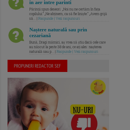
in aer intre parinti
Părinții spun deseori: „Noi nu ne certăm în fața
copilului.” „Ne abținem, ca să fie liniște.” „Avem grijă
să... |
Raspunde | Vezi raspunsuri
Naștere naturală sau prin
cezariană
Bună, Dragi mămici, aș vrea să știu dacă cele care
au născut la peste 38 de ani, ce ați ales: nașterea
naturală sau p... |
Raspunde | Vezi raspunsuri
PROPUNERI REDACTOR SEF