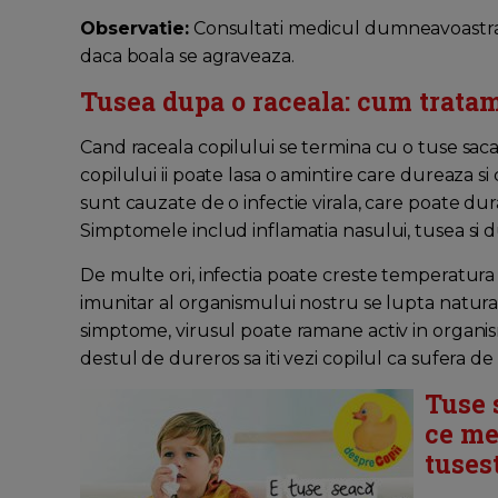
Observatie:
Consultati medicul dumneavoastra 
daca boala se agraveaza.
Tusea dupa o raceala: cum tratam 
Cand raceala copilului se termina cu o tuse sacai
copilului ii poate lasa o amintire care dureaza si
sunt cauzate de o infectie virala, care poate d
Simptomele includ inflamatia nasului, tusea si d
De multe ori, infectia poate creste temperatura 
imunitar al organismului nostru se lupta natural c
simptome, virusul poate ramane activ in organis
destul de dureros sa iti vezi copilul ca sufera de 
Tuse 
ce me
tuses