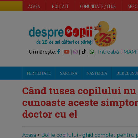
ACASA
NOUTATI
COMUNITATE / CLUB
SPECI
Urmărește:
|
|
|
|
|
Intreabă I-MAMI
FERTILITATE
SARCINA
NASTEREA
BEBELUSU
Când tusea copilului nu 
cunoaste aceste simptom
doctor cu el
Acasa
>
Bolile copilului - ghid complet pentru p