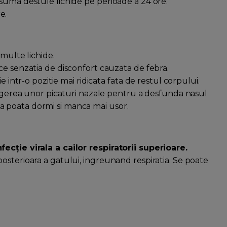
suma destule lichide pe perioade a 24 ore.
e.
 multe lichide.
ce senzatia de disconfort cauzata de febra.
e intr-o pozitie mai ridicata fata de restul corpului.
alegerea unor picaturi nazale pentru a desfunda nasul
a sa poata dormi si manca mai usor.
ecție virala a cailor respiratorii superioare.
osterioara a gatului, ingreunand respiratia. Se poate