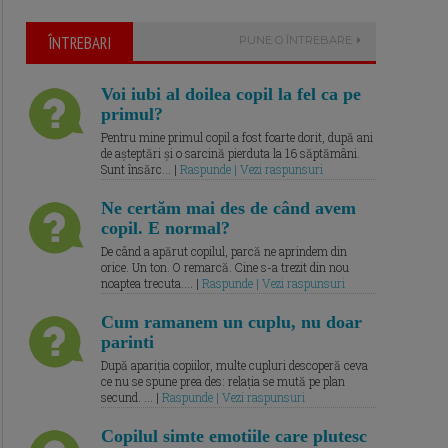
ÎNTREBARI
PUNE O ÎNTREBARE
Voi iubi al doilea copil la fel ca pe
primul?
Pentru mine primul copil a fost foarte dorit, după ani
de așteptări și o sarcină pierduta la 16 săptămâni.
Sunt însărc... |
Raspunde | Vezi raspunsuri
Ne certăm mai des de când avem
copil. E normal?
De când a apărut copilul, parcă ne aprindem din
orice. Un ton. O remarcă. Cine s-a trezit din nou
noaptea trecuta.... |
Raspunde | Vezi raspunsuri
Cum ramanem un cuplu, nu doar
parinti
După apariția copiilor, multe cupluri descoperă ceva
ce nu se spune prea des: relația se mută pe plan
secund. ... |
Raspunde | Vezi raspunsuri
Copilul simte emotiile care plutesc