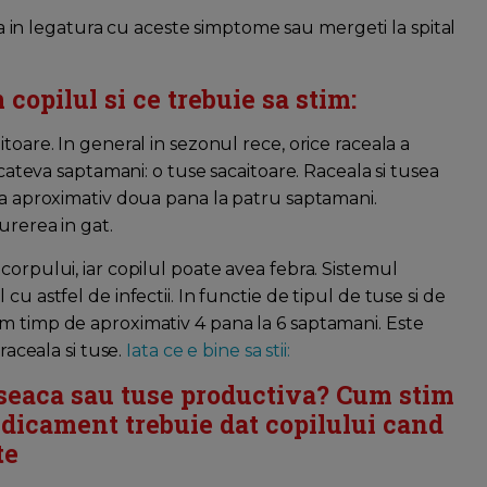
in legatura cu aceste simptome sau mergeti la spital
copilul si ce trebuie sa stim:
toare. In general in sezonul rece, orice raceala a
 cateva saptamani: o tuse sacaitoare. Raceala si tusea
ura aproximativ doua pana la patru saptamani.
urerea in gat.
corpului, iar copilul poate avea febra. Sistemul
u astfel de infectii. In functie de tipul de tuse si de
m timp de aproximativ 4 pana la 6 saptamani. Este
raceala si tuse.
Iata ce e bine sa stii:
seaca sau tuse productiva? Cum stim
dicament trebuie dat copilului cand
te