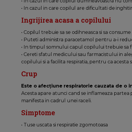
• In cazul in care copilul dumneavoastra nu con
• In cazul in care copilul are dificultati de inghitir
Ingrijirea acasa a copilului
• Copilul trebuie sa se odihneasca si sa consume
• Puteti administra paracetamol pentru a-i redu
• In timpul somnului capul copilului trebuie sa fi
• Cereti sfatul medicului sau farmacistului in 
copilului si a facilita respiratia, pentru ca acest
Crup
Este o afecțiune respiratorie cauzata de o inf
Acesta apare atunci cand se inflameaza partea p
manifesta in cadrul unei raceli.
Simptome
• Tuse uscata si respiratie zgomotoasa