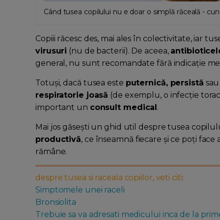
Când tusea copilului nu e doar o simplă răceală - cu
Copiii răcesc des, mai ales în colectivitate, iar t
virusuri
(nu de bacterii). De aceea,
antibioticel
general, nu sunt recomandate fără indicație me
Totuși, dacă tusea este
puternică, persistă
sau 
respiratorie joasă
(de exemplu, o infecție torac
important un
consult medical
.
Mai jos găsești un ghid util despre tusea copilul
productivă
, ce înseamnă fiecare și ce poți face
rămâne.
despre tusea si raceala copiilor, veti citi:
Simptomele unei raceli
Bronsiolita
Trebuie sa va adresati medicului inca de la pr