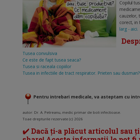
Copilul tu
medicament
cauzelor, 
corect, in
larg - aici.
Despr
Tusea convulsiva
Ce este de fapt tusea seaca?
Tusea si raceala copiilor
Tusea in infectiile de tract respirator. Prieten sau dusman?
Pentru intrebari medicale, va asteptam cu intr
autor: Dr. A. Petreanu, medic primar de boli infectioase.
Toae drepturile rezervate (c) 2026
✔️ Dacă ți-a plăcut articolul sau ț
share! Aceste informații le pot fi u