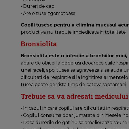
• Dureri de cap.
• Are o tuse zgomotoasa.
Copiii tusesc pentru a elimina mucusul acumu
productiva nu trebuie impiedicata in totalitate
Bronsiolita
Bronsiolita este o infectie a bronhiilor mici,
apare de obicei la bebelusi deoarece caile respir
unei raceli, apoi tusea se agraveaza si se aude un
dificultati de respiratie si la inghitirea alimente
tusea poate persista timp de cateva saptamani.
Trebuie sa va adresati medicului
• In cazul in care copilul are dificultati in respirati
• Copilul consuma doar jumatate din mesele no
• Daca durerile de gat nu se amelioreaza sau se