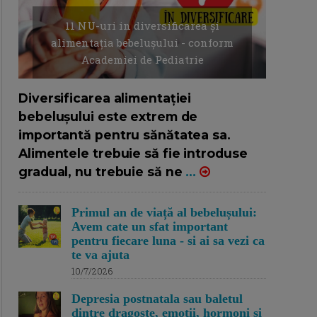
11 NU-uri in diversificarea și
alimentația bebelușului - conform
Academiei de Pediatrie
16/7/2026
AUTOR: EDITOR DC.
Diversificarea alimentației
bebelușului este extrem de
importantă pentru sănătatea sa.
Alimentele trebuie să fie introduse
gradual, nu trebuie să ne
...
Primul an de viață al bebelușului:
Avem cate un sfat important
pentru fiecare luna - si ai sa vezi ca
te va ajuta
10/7/2026
Depresia postnatala sau baletul
dintre dragoste, emotii, hormoni si