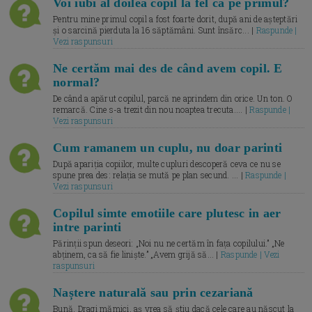
Voi iubi al doilea copil la fel ca pe primul?
Pentru mine primul copil a fost foarte dorit, după ani de așteptări
și o sarcină pierduta la 16 săptămâni. Sunt însărc... |
Raspunde |
Vezi raspunsuri
Ne certăm mai des de când avem copil. E
normal?
De când a apărut copilul, parcă ne aprindem din orice. Un ton. O
remarcă. Cine s-a trezit din nou noaptea trecuta.... |
Raspunde |
Vezi raspunsuri
Cum ramanem un cuplu, nu doar parinti
După apariția copiilor, multe cupluri descoperă ceva ce nu se
spune prea des: relația se mută pe plan secund. ... |
Raspunde |
Vezi raspunsuri
Copilul simte emotiile care plutesc in aer
intre parinti
Părinții spun deseori: „Noi nu ne certăm în fața copilului.” „Ne
abținem, ca să fie liniște.” „Avem grijă să... |
Raspunde | Vezi
raspunsuri
Naștere naturală sau prin cezariană
Bună, Dragi mămici, aș vrea să știu dacă cele care au născut la