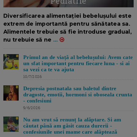
Pediatrie
16/7/2026
AUTOR: EDITOR DC.
Diversificarea alimentației bebelușului este
extrem de importantă pentru sănătatea sa.
Alimentele trebuie să fie introduse gradual,
nu trebuie să ne
...
Primul an de viață al bebelușului: Avem cate
un sfat important pentru fiecare luna - si ai
sa vezi ca te va ajuta
10/7/2026
Depresia postnatala sau baletul dintre
dragoste, emotii, hormoni si oboseala crunta
- confesiuni
9/6/2026
Nu am vrut să renunț la alăptare. Si am
căutat până am găsit cauza durerii -
confesiunile unei mame care alăptează