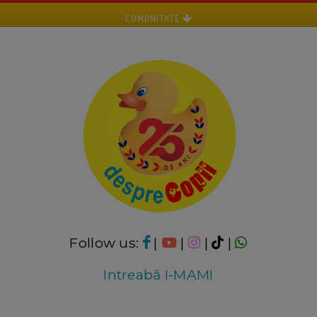
COMUNITATE
Follow us:
|
|
|
|
Intreabă I-MAMI