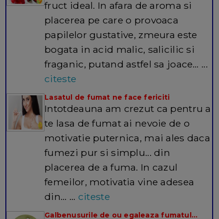
fruct ideal. In afara de aroma si
placerea pe care o provoaca
papilelor gustative, zmeura este
bogata in acid malic, salicilic si
fraganic, putand astfel sa joace… ...
citeste
Lasatul de fumat ne face fericiti
Intotdeauna am crezut ca pentru a
te lasa de fumat ai nevoie de o
motivatie puternica, mai ales daca
fumezi pur si simplu... din
placerea de a fuma. In cazul
femeilor, motivatia vine adesea
din… ...
citeste
Galbenusurile de ou egaleaza fumatul...