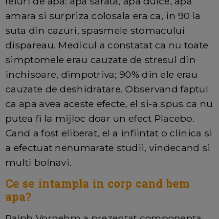
feluri de apa: apa sarata, apa dulce, apa
amara si surpriza colosala era ca, in 90 la
suta din cazuri, spasmele stomacului
dispareau. Medicul a constatat ca nu toate
simptomele erau cauzate de stresul din
inchisoare, dimpotriva; 90% din ele erau
cauzate de deshidratare. Observand faptul
ca apa avea aceste efecte, el si-a spus ca nu
putea fi la mijloc doar un efect Placebo.
Cand a fost eliberat, el a infiintat o clinica si
a efectuat nenumarate studii, vindecand si
multi bolnavi.
Ce se intampla in corp cand bem
apa?
Ralph Vornehm a prezentat componenta