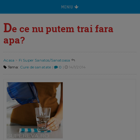
MENIU
D
e ce nu putem trai fara
apa?
Acasa
>
Fi Super Sanatos/Sanatoasa
Tema:
Cure de sanatate
|
0
|
14/1/2014