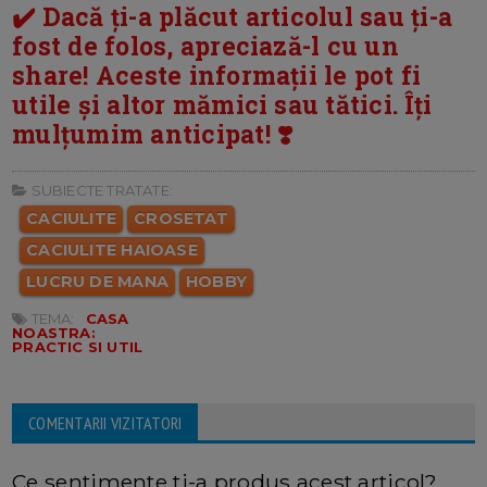
✔️ Dacă ți-a plăcut articolul sau ți-a
fost de folos, apreciază-l cu un
share! Aceste informații le pot fi
utile și altor mămici sau tătici. Îți
mulțumim anticipat! ❣️
SUBIECTE TRATATE:
CACIULITE
CROSETAT
CACIULITE HAIOASE
LUCRU DE MANA
HOBBY
TEMA:
CASA
NOASTRA:
PRACTIC SI UTIL
COMENTARII VIZITATORI
Ce sentimente ti-a produs acest articol?