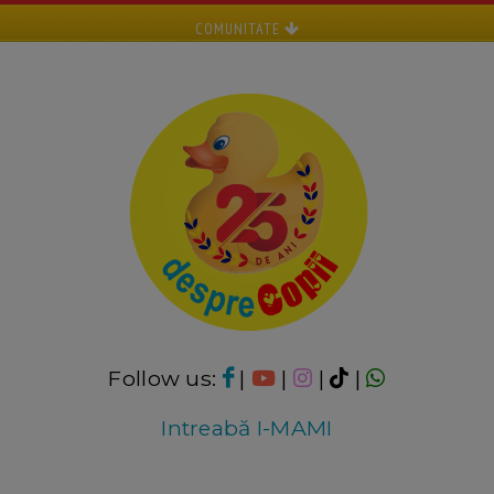
COMUNITATE
Follow us:
|
|
|
|
Intreabă I-MAMI