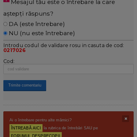
Mesajul tău este o întrebare la care
aștepți răspuns?
DA (este întrebare)
NU (nu este întrebare)
Introdu codul de validare rosu in casuta de cod:
0217026
Cod:
Ai o întrebare pentru alte mămici?
ÎNTREABĂ AICI
la rubrica de întrebări SAU pe
FORUMUL DESPRECOPII