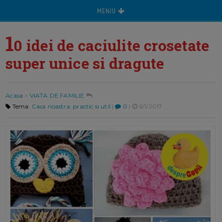
MENIU
1
0 idei de caciulite crosetate
super unice si dragute
Acasa
>
VIATA DE FAMILIE
Tema:
Casa noastra: practic si util
|
0
|
6/1/2017