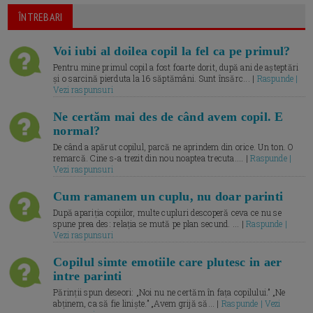
ÎNTREBARI
Voi iubi al doilea copil la fel ca pe primul?
Pentru mine primul copil a fost foarte dorit, după ani de așteptări
și o sarcină pierduta la 16 săptămâni. Sunt însărc... |
Raspunde |
Vezi raspunsuri
Ne certăm mai des de când avem copil. E
normal?
De când a apărut copilul, parcă ne aprindem din orice. Un ton. O
remarcă. Cine s-a trezit din nou noaptea trecuta.... |
Raspunde |
Vezi raspunsuri
Cum ramanem un cuplu, nu doar parinti
După apariția copiilor, multe cupluri descoperă ceva ce nu se
spune prea des: relația se mută pe plan secund. ... |
Raspunde |
Vezi raspunsuri
Copilul simte emotiile care plutesc in aer
intre parinti
Părinții spun deseori: „Noi nu ne certăm în fața copilului.” „Ne
abținem, ca să fie liniște.” „Avem grijă să... |
Raspunde | Vezi