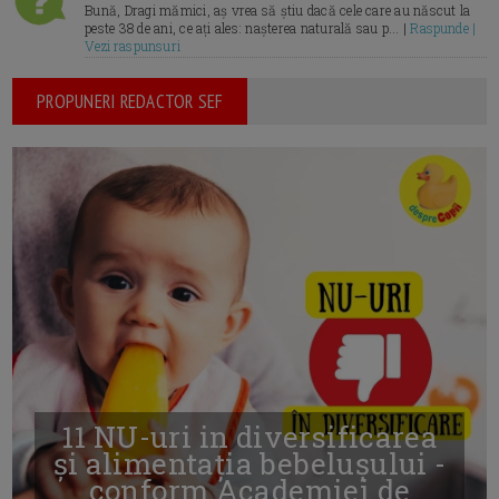
Bună, Dragi mămici, aș vrea să știu dacă cele care au născut la
peste 38 de ani, ce ați ales: nașterea naturală sau p... |
Raspunde |
Vezi raspunsuri
PROPUNERI REDACTOR SEF
11 NU-uri in diversificarea
și alimentația bebelușului -
conform Academiei de