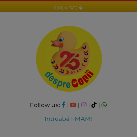
COMUNITATE
Follow us:
|
|
|
|
Intreabă I-MAMI