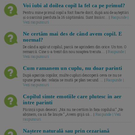
Voi iubi al doilea copil la fel ca pe primul?
Pentru mine primul copil a fost foarte dorit, după ani de așteptări
și o sarcină pierduta la 16 săptămâni. Sunt însărc... |
Raspunde |
Vezi raspunsuri
Ne certăm mai des de când avem copil. E
normal?
De când a apărut copilul, parcă ne aprindem din orice. Un ton. O
remarcă. Cine s-a trezit din nou noaptea trecuta.... |
Raspunde |
Vezi raspunsuri
Cum ramanem un cuplu, nu doar parinti
După apariția copiilor, multe cupluri descoperă ceva ce nu se
spune prea des: relația se mută pe plan secund. ... |
Raspunde |
Vezi raspunsuri
Copilul simte emotiile care plutesc in aer
intre parinti
Părinții spun deseori: „Noi nu ne certăm în fața copilului.” „Ne
abținem, ca să fie liniște.” „Avem grijă să... |
Raspunde | Vezi
raspunsuri
Naștere naturală sau prin cezariană