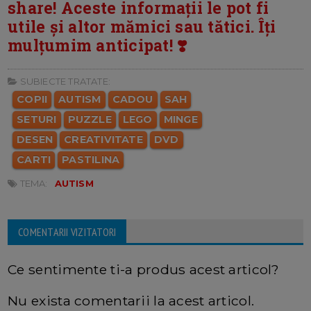
share! Aceste informații le pot fi
utile și altor mămici sau tătici. Îți
mulțumim anticipat! ❣️
SUBIECTE TRATATE:
COPII
AUTISM
CADOU
SAH
SETURI
PUZZLE
LEGO
MINGE
DESEN
CREATIVITATE
DVD
CARTI
PASTILINA
TEMA:
AUTISM
COMENTARII VIZITATORI
Ce sentimente ti-a produs acest articol?
Nu exista comentarii la acest articol.