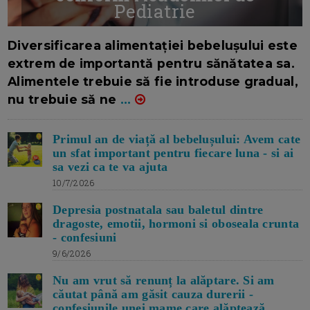
Pediatrie
16/7/2026
AUTOR: EDITOR DC.
Diversificarea alimentației bebelușului este
extrem de importantă pentru sănătatea sa.
Alimentele trebuie să fie introduse gradual,
nu trebuie să ne
...
Primul an de viață al bebelușului: Avem cate
un sfat important pentru fiecare luna - si ai
sa vezi ca te va ajuta
10/7/2026
Depresia postnatala sau baletul dintre
dragoste, emotii, hormoni si oboseala crunta
- confesiuni
9/6/2026
Nu am vrut să renunț la alăptare. Si am
căutat până am găsit cauza durerii -
confesiunile unei mame care alăptează