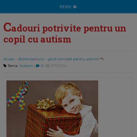
MENIU
C
adouri potrivite pentru un
copil cu autism
Acasa
>
Bolile copilului - ghid complet pentru parinti
Tema:
Autism
|
0
|
27/1/2014