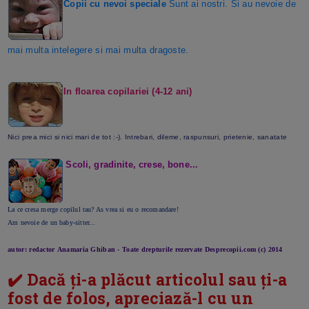
Copii cu nevoi speciale
Sunt ai nostri. Si au nevoie de
mai multa intelegere si mai multa dragoste.
In floarea copilariei (4-12 ani)
Nici prea mici si nici mari de tot :-). Intrebari, dileme, raspunsuri, prietenie, sanatate
Scoli, gradinite, crese, bone...
La ce cresa merge copilul tau? As vrea si eu o recomandare!
Am nevoie de un baby-sitter...
autor: redactor Anamaria Ghiban -
Toate drepturile rezervate Desprecopii.com (c) 2014
✔️ Dacă ți-a plăcut articolul sau ți-a
fost de folos, apreciază-l cu un