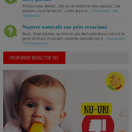
Părinții spun deseori: „Noi nu ne certăm în fața copilului.” „Ne
abținem, ca să fie liniște.” „Avem grijă să... |
Raspunde | Vezi
raspunsuri
Naștere naturală sau prin cezariană
Bună, Dragi mămici, aș vrea să știu dacă cele care au născut la
peste 38 de ani, ce ați ales: nașterea naturală sau p... |
Raspunde |
Vezi raspunsuri
PROPUNERI REDACTOR SEF