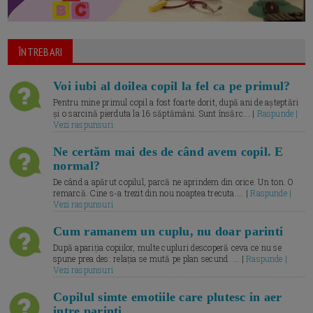
ÎNTREBARI
Voi iubi al doilea copil la fel ca pe primul?
Pentru mine primul copil a fost foarte dorit, după ani de așteptări
și o sarcină pierduta la 16 săptămâni. Sunt însărc... |
Raspunde |
Vezi raspunsuri
Ne certăm mai des de când avem copil. E
normal?
De când a apărut copilul, parcă ne aprindem din orice. Un ton. O
remarcă. Cine s-a trezit din nou noaptea trecuta.... |
Raspunde |
Vezi raspunsuri
Cum ramanem un cuplu, nu doar parinti
După apariția copiilor, multe cupluri descoperă ceva ce nu se
spune prea des: relația se mută pe plan secund. ... |
Raspunde |
Vezi raspunsuri
Copilul simte emotiile care plutesc in aer
intre parinti