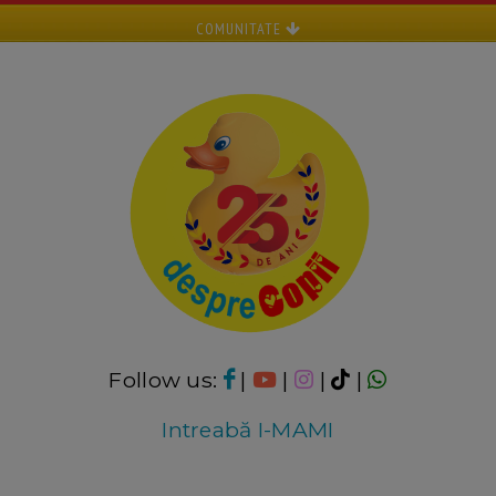
COMUNITATE
Follow us:
|
|
|
|
Intreabă I-MAMI