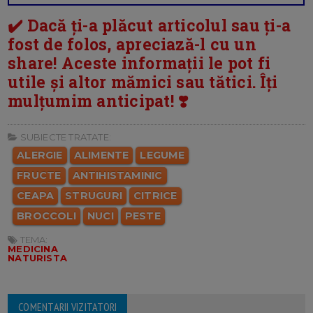
✔️ Dacă ți-a plăcut articolul sau ți-a
fost de folos, apreciază-l cu un
share! Aceste informații le pot fi
utile și altor mămici sau tătici. Îți
mulțumim anticipat! ❣️
SUBIECTE TRATATE:
ALERGIE
ALIMENTE
LEGUME
FRUCTE
ANTIHISTAMINIC
CEAPA
STRUGURI
CITRICE
BROCCOLI
NUCI
PESTE
TEMA:
MEDICINA
NATURISTA
COMENTARII VIZITATORI