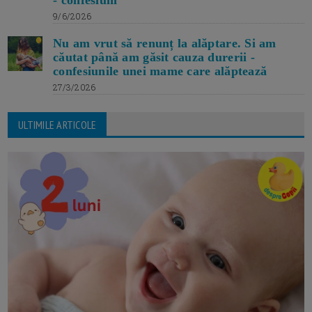
- confesiuni
9/6/2026
Nu am vrut să renunț la alăptare. Si am
căutat până am găsit cauza durerii -
confesiunile unei mame care alăptează
27/3/2026
ULTIMILE ARTICOLE