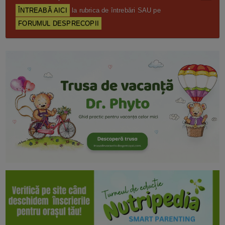
ÎNTREABĂ AICI
la rubrica de întrebări SAU pe
FORUMUL DESPRECOPII