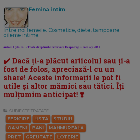
Femina intim
Intre noi femeile. Cosmetice, diete, tampoane,
dileme intime.
autor: Lyla.ro - Toate drepturile rezervate Desprecopii.com (c) 2014
✔️ Dacă ți-a plăcut articolul sau ți-a
fost de folos, apreciază-l cu un
share! Aceste informații le pot fi
utile și altor mămici sau tătici. Îți
mulțumim anticipat! ❣️
SUBIECTE TRATATE:
FERICIRE
LISTA
STUDIU
OAMENI
BANI
MAHMUREALA
PRET
GREUTATE
LOTERIE