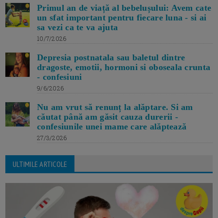
Primul an de viață al bebelușului: Avem cate
un sfat important pentru fiecare luna - si ai
sa vezi ca te va ajuta
10/7/2026
Depresia postnatala sau baletul dintre
dragoste, emotii, hormoni si oboseala crunta
- confesiuni
9/6/2026
Nu am vrut să renunț la alăptare. Si am
căutat până am găsit cauza durerii -
confesiunile unei mame care alăptează
27/3/2026
ULTIMILE ARTICOLE