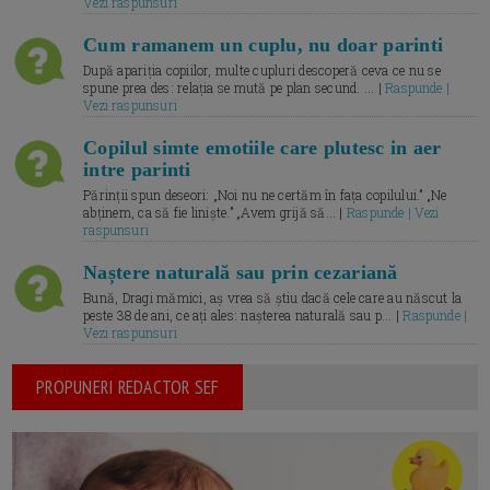
Vezi raspunsuri
Cum ramanem un cuplu, nu doar parinti
După apariția copiilor, multe cupluri descoperă ceva ce nu se
spune prea des: relația se mută pe plan secund. ... |
Raspunde |
Vezi raspunsuri
Copilul simte emotiile care plutesc in aer
intre parinti
Părinții spun deseori: „Noi nu ne certăm în fața copilului.” „Ne
abținem, ca să fie liniște.” „Avem grijă să... |
Raspunde | Vezi
raspunsuri
Naștere naturală sau prin cezariană
Bună, Dragi mămici, aș vrea să știu dacă cele care au născut la
peste 38 de ani, ce ați ales: nașterea naturală sau p... |
Raspunde |
Vezi raspunsuri
PROPUNERI REDACTOR SEF