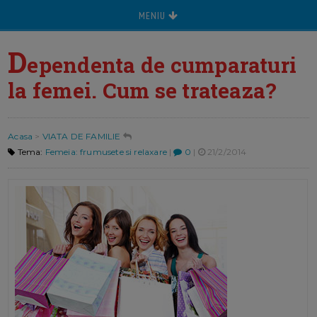
MENIU
D
ependenta de cumparaturi
la femei. Cum se trateaza?
Acasa
>
VIATA DE FAMILIE
Tema:
Femeia: frumusete si relaxare
|
0
|
21/2/2014