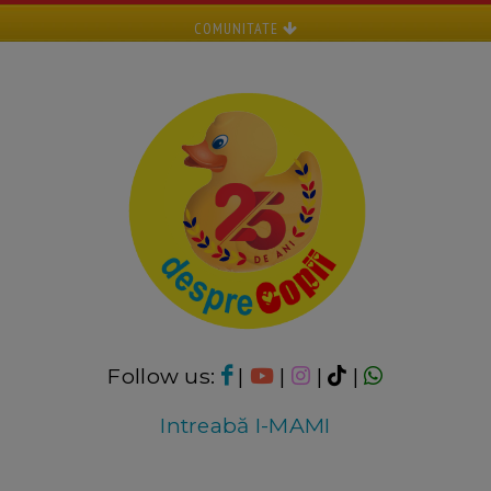
COMUNITATE
Follow us:
|
|
|
|
Intreabă I-MAMI