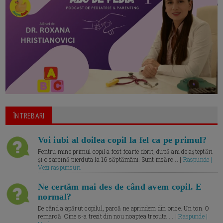
ÎNTREBARI
Voi iubi al doilea copil la fel ca pe primul?
Pentru mine primul copil a fost foarte dorit, după ani de așteptări
și o sarcină pierduta la 16 săptămâni. Sunt însărc... |
Raspunde |
Vezi raspunsuri
Ne certăm mai des de când avem copil. E
normal?
De când a apărut copilul, parcă ne aprindem din orice. Un ton. O
remarcă. Cine s-a trezit din nou noaptea trecuta.... |
Raspunde |