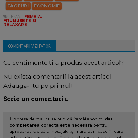
FACTURI
ECONOMIE
TEMA:
FEMEIA:
FRUMUSETE SI
RELAXARE
COMENTARII VIZITATORI
Ce sentimente ti-a produs acest articol?
Nu exista comentarii la acest articol.
Adauga-l tu pe primul!
Scrie un comentariu
Adresa de mail nu se publică (ramâi anonim)
dar
completarea corectă este necesară
pentru
aprobarea rapidă a mesajului, și mai ales în cazul în care
aștepți răspuns. | Toate câmpurile trebuie completate!