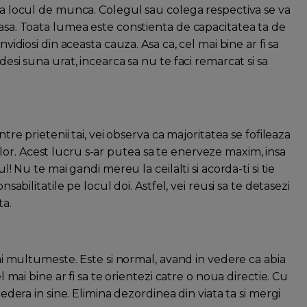
 la locul de munca. Colegul sau colega respectiva se va
oasa. Toata lumea este constienta de capacitatea ta de
nvidiosi din aceasta cauza. Asa ca, cel mai bine ar fi sa
desi suna urat, incearca sa nu te faci remarcat si sa
ntre prietenii tai, vei observa ca majoritatea se fofileaza
or. Acest lucru s-ar putea sa te enerveze maxim, insa
l! Nu te mai gandi mereu la ceilalti si acorda-ti si tie
nsabilitatile pe locul doi. Astfel, vei reusi sa te detasezi
ta.
 mai multumeste. Este si normal, avand in vedere ca abia
el mai bine ar fi sa te orientezi catre o noua directie. Cu
redera in sine. Elimina dezordinea din viata ta si mergi