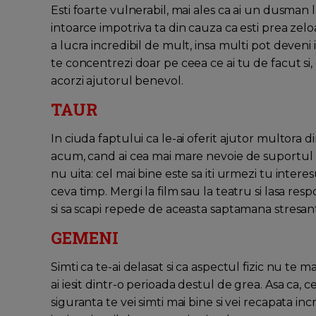
Esti foarte vulnerabil, mai ales ca ai un dusman
intoarce impotriva ta din cauza ca esti prea zel
a lucra incredibil de mult, insa multi pot deveni i
te concentrezi doar pe ceea ce ai tu de facut si, 
acorzi ajutorul benevol.
TAUR
In ciuda faptului ca le-ai oferit ajutor multora di
acum, cand ai cea mai mare nevoie de suportul l
nu uita: cel mai bine este sa iti urmezi tu interesu
ceva timp. Mergi la film sau la teatru si lasa respo
si sa scapi repede de aceasta saptamana stresan
GEMENI
Simti ca te-ai delasat si ca aspectul fizic nu te
ai iesit dintr-o perioada destul de grea. Asa ca, c
siguranta te vei simti mai bine si vei recapata inc