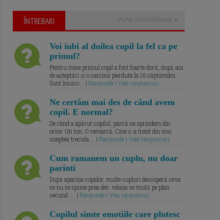
ÎNTREBARI
PUNE O ÎNTREBARE
Voi iubi al doilea copil la fel ca pe
primul?
Pentru mine primul copil a fost foarte dorit, după ani
de așteptări și o sarcină pierduta la 16 săptămâni.
Sunt însărc... |
Raspunde | Vezi raspunsuri
Ne certăm mai des de când avem
copil. E normal?
De când a apărut copilul, parcă ne aprindem din
orice. Un ton. O remarcă. Cine s-a trezit din nou
noaptea trecuta.... |
Raspunde | Vezi raspunsuri
Cum ramanem un cuplu, nu doar
parinti
După apariția copiilor, multe cupluri descoperă ceva
ce nu se spune prea des: relația se mută pe plan
secund. ... |
Raspunde | Vezi raspunsuri
Copilul simte emotiile care plutesc