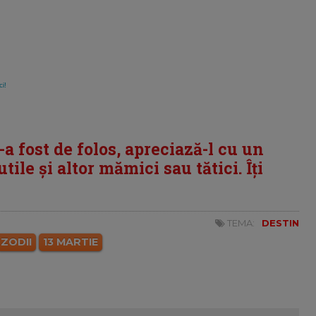
ci!
i-a fost de folos, apreciază-l cu un
tile și altor mămici sau tătici. Îți
TEMA:
DESTIN
ZODII
13 MARTIE