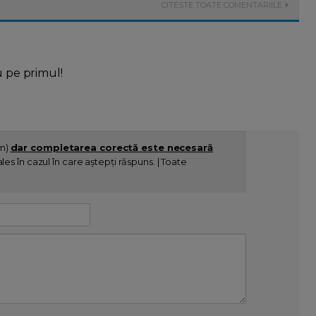
CITESTE TOATE COMENTARIILE
u pe primul!
im)
dar completarea corectă este necesară
es în cazul în care aștepți răspuns. | Toate