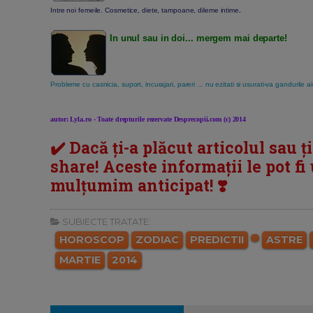
Intre noi femeile. Cosmetice, diete, tampoane, dileme intime
.
In unul sau in doi... mergem mai departe!
Probleme cu casnicia, suport, incurajari, pareri ... nu ezitati si usurati-va gandurile ai
autor: Lyla.ro - Toate drepturile rezervate Desprecopii.com (c) 2014
✔️ Dacă ți-a plăcut articolul sau ț
share! Aceste informații le pot fi u
mulțumim anticipat! ❣️
SUBIECTE TRATATE:
HOROSCOP
ZODIAC
PREDICTII
ASTRE
MARTIE
2014