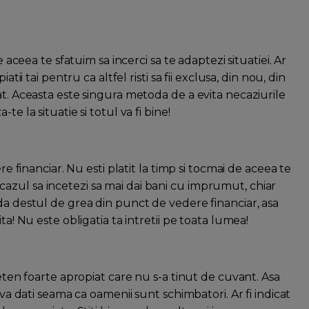
e aceea te sfatuim sa incerci sa te adaptezi situatiei. Ar
tii tai pentru ca altfel risti sa fii exclusa, din nou, din
at. Aceasta este singura metoda de a evita necaziurile
e la situatie si totul va fi bine!
re financiar. Nu esti platit la timp si tocmai de aceea te
 fi cazul sa incetezi sa mai dai bani cu imprumut, chiar
da destul de grea din punct de vedere financiar, asa
ta! Nu este obligatia ta intretii pe toata lumea!
ieten foarte apropiat care nu s-a tinut de cuvant. Asa
 va dati seama ca oamenii sunt schimbatori. Ar fi indicat