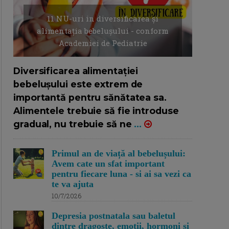
11 NU-uri in diversificarea și
alimentația bebelușului - conform
Academiei de Pediatrie
16/7/2026
AUTOR: EDITOR DC.
Diversificarea alimentației
bebelușului este extrem de
importantă pentru sănătatea sa.
Alimentele trebuie să fie introduse
gradual, nu trebuie să ne
...
Primul an de viață al bebelușului:
Avem cate un sfat important
pentru fiecare luna - si ai sa vezi ca
te va ajuta
10/7/2026
Depresia postnatala sau baletul
dintre dragoste, emotii, hormoni si