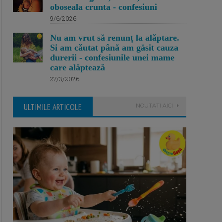
oboseala crunta - confesiuni
9/6/2026
Nu am vrut să renunț la alăptare.
Si am căutat până am găsit cauza
durerii - confesiunile unei mame
care alăptează
27/3/2026
ULTIMILE ARTICOLE
NOUTATI AICI