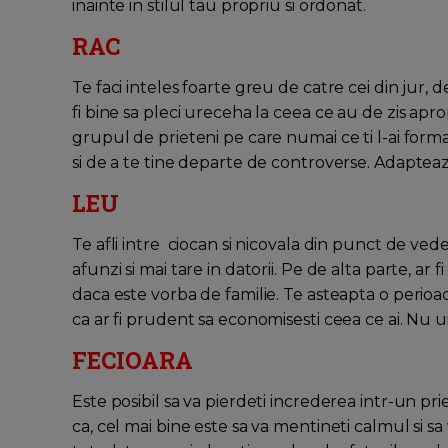
inainte in stilul tau propriu si ordonat.
RAC
Te faci inteles foarte greu de catre cei din jur, d
fi bine sa pleci ureceha la ceea ce au de zis apropia
grupul de prieteni pe care numai ce ti l-ai form
si de a te tine departe de controverse. Adapteaza-t
LEU
Te afli intre ciocan si nicovala din punct de vede
afunzi si mai tare in datorii. Pe de alta parte, ar
daca este vorba de familie. Te asteapta o perioa
ca ar fi prudent sa economisesti ceea ce ai. Nu ui
FECIOARA
Este posibil sa va pierdeti increderea intr-un pr
ca, cel mai bine este sa va mentineti calmul si sa