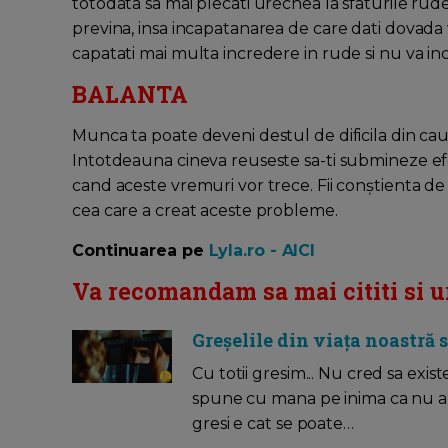
totodata sa mai plecati urechea la sfaturile rude
previna, insa incapatanarea de care dati dovada
capatati mai multa incredere in rude si nu va incr
BALANTA
Munca ta poate deveni destul de dificila din cauz
Intotdeauna cineva reuseste sa-ti submineze efor
cand aceste vremuri vor trece. Fii conştienta de 
cea care a creat aceste probleme.
Continuarea pe
Lyla.ro - AICI
Va recomandam sa mai cititi si u
Greșelile din viața noastră sa
Cu totii gresim... Nu cred sa exis
spune cu mana pe inima ca nu a gr
gresi e cat se poate…