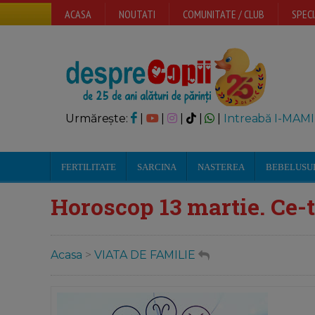
ACASA
NOUTATI
COMUNITATE / CLUB
SPECI
Urmărește:
|
|
|
|
|
Intreabă I-MAMI
FERTILITATE
SARCINA
NASTEREA
BEBELUSU
Horoscop 13 martie. Ce-t
Acasa
>
VIATA DE FAMILIE