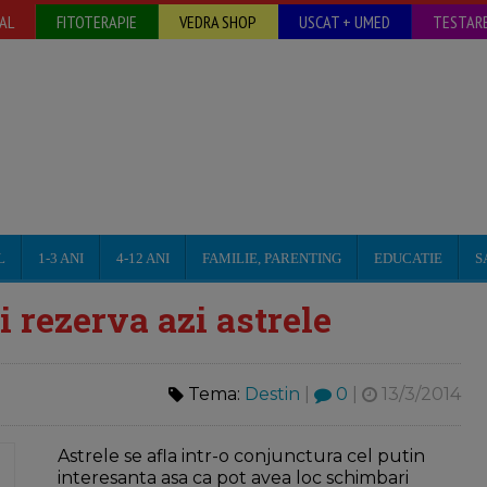
AL
FITOTERAPIE
VEDRA SHOP
USCAT + UMED
TESTARE
L
1-3 ANI
4-12 ANI
FAMILIE, PARENTING
EDUCATIE
S
i rezerva azi astrele
Tema:
Destin
|
0
|
13/3/2014
Astrele se afla intr-o conjunctura cel putin
interesanta asa ca pot avea loc schimbari