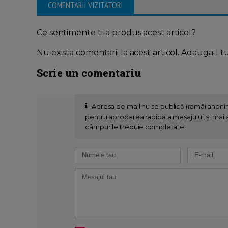
COMENTARII VIZITATORI
Ce sentimente ti-a produs acest articol?
Nu exista comentarii la acest articol. Adauga-l t
Scrie un comentariu
Adresa de mail nu se publică (ramâi anon
pentru aprobarea rapidă a mesajului, și mai al
câmpurile trebuie completate!