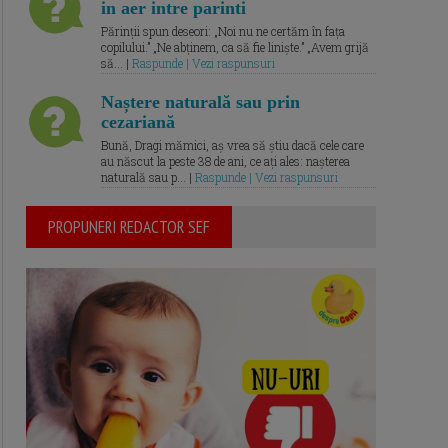
in aer intre parinti
Părinții spun deseori: „Noi nu ne certăm în fața
copilului.” „Ne abținem, ca să fie liniște.” „Avem grijă
să... |
Raspunde | Vezi raspunsuri
Naștere naturală sau prin
cezariană
Bună, Dragi mămici, aș vrea să știu dacă cele care
au născut la peste 38 de ani, ce ați ales: nașterea
naturală sau p... |
Raspunde | Vezi raspunsuri
PROPUNERI REDACTOR SEF