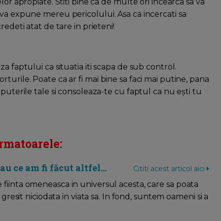
lor apropiate. Stiti bine ca de multe ori incearca sa va
 va expune mereu pericolului. Asa ca incercati sa
edeti atat de tare in prieteni!
a faptului ca situatia iti scapa de sub control.
turile. Poate ca ar fi mai bine sa faci mai putine, pana
puterile tale si consoleaza-te cu faptul ca nu eşti tu
rmatoarele:
u ce am fi făcut altfel...
Cititi acest articol aici
te fiinta omeneasca in universul acesta, care sa poata
esit niciodata in viata sa. In fond, suntem oameni si a