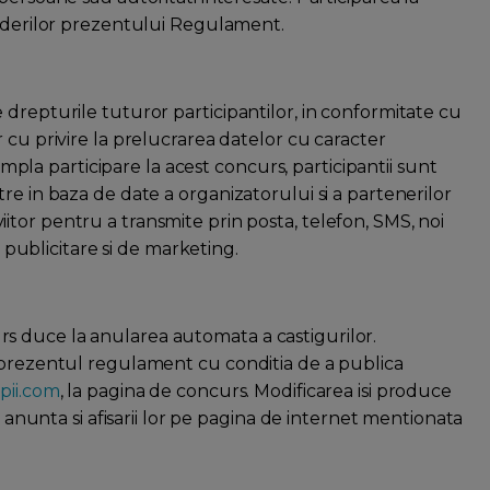
vederilor prezentului Regulament.
drepturile tuturor participantilor, in conformitate cu
 cu privire la prelucrarea datelor cu caracter
simpla participare la acest concurs, participantii sunt
re in baza de date a organizatorului si a partenerilor
n viitor pentru a transmite prin posta, telefon, SMS, noi
e publicitare si de marketing.
s duce la anularea automata a castigurilor.
a prezentul regulament cu conditia de a publica
pii.com
, la pagina de concurs. Modificarea isi produce
o anunta si afisarii lor pe pagina de internet mentionata