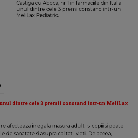
Castiga cu Aboca, nr 1 in farmaciile din Italia
unul dintre cele 3 premii constand intr-un
MeliLax Pediatric.
a
a unul dintre cele 3 premii constand intr-un MeliLax
e afecteaza in egala masura adultii si copiii si poate
de sanatate si asupra calitatii vietii. De aceea,