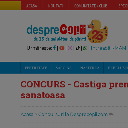
ACASA
NOUTATI
COMUNITATE / CLUB
SPECI
Urmărește:
|
|
|
|
|
Intreabă I-MAMI
FERTILITATE
SARCINA
NASTEREA
BEBELUSU
CONCURS - Castiga prem
sanatoasa
Acasa
>
Concursuri la Desprecopii.com