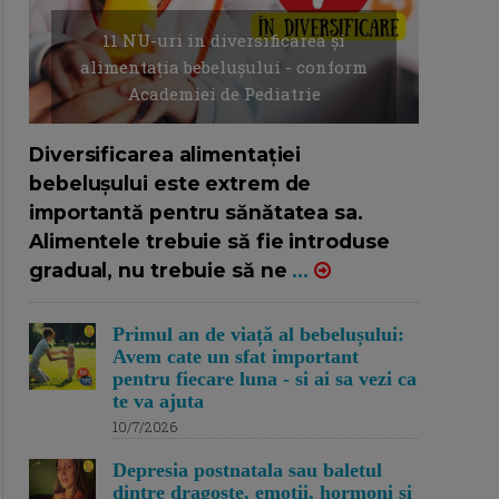
11 NU-uri in diversificarea și
alimentația bebelușului - conform
Academiei de Pediatrie
16/7/2026
AUTOR: EDITOR DC.
Diversificarea alimentației
bebelușului este extrem de
importantă pentru sănătatea sa.
Alimentele trebuie să fie introduse
gradual, nu trebuie să ne
...
Primul an de viață al bebelușului:
Avem cate un sfat important
pentru fiecare luna - si ai sa vezi ca
te va ajuta
10/7/2026
Depresia postnatala sau baletul
dintre dragoste, emotii, hormoni si