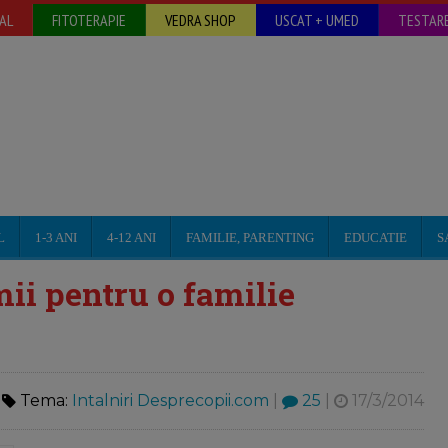
AL
FITOTERAPIE
VEDRA SHOP
USCAT + UMED
TESTARE
L
1-3 ANI
4-12 ANI
FAMILIE, PARENTING
EDUCATIE
S
ii pentru o familie
Tema:
Intalniri Desprecopii.com
|
25
|
17/3/2014