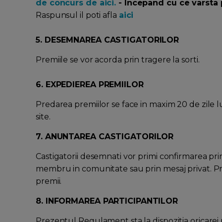
de concurs de aici.
- Incepand cu ce varsta 
Raspunsul il poti afla
aici
5. DESEMNAREA CASTIGATORILOR
Premiile se vor acorda prin tragere la sorti.
6. EXPEDIEREA PREMIILOR
Predarea premiilor se face in maxim 20 de zile 
site.
7. ANUNTAREA CASTIGATORILOR
Castigatorii desemnati vor primi confirmarea prin
membru in comunitate sau prin mesaj privat. Pre
premii.
8. INFORMAREA PARTICIPANTILOR
Prezentul Regulament sta la dispozitia oricarei p