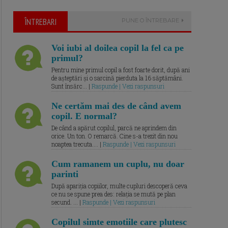
ÎNTREBARI
PUNE O ÎNTREBARE
Voi iubi al doilea copil la fel ca pe
primul?
Pentru mine primul copil a fost foarte dorit, după ani
de așteptări și o sarcină pierduta la 16 săptămâni.
Sunt însărc... |
Raspunde | Vezi raspunsuri
Ne certăm mai des de când avem
copil. E normal?
De când a apărut copilul, parcă ne aprindem din
orice. Un ton. O remarcă. Cine s-a trezit din nou
noaptea trecuta.... |
Raspunde | Vezi raspunsuri
Cum ramanem un cuplu, nu doar
parinti
După apariția copiilor, multe cupluri descoperă ceva
ce nu se spune prea des: relația se mută pe plan
secund. ... |
Raspunde | Vezi raspunsuri
Copilul simte emotiile care plutesc