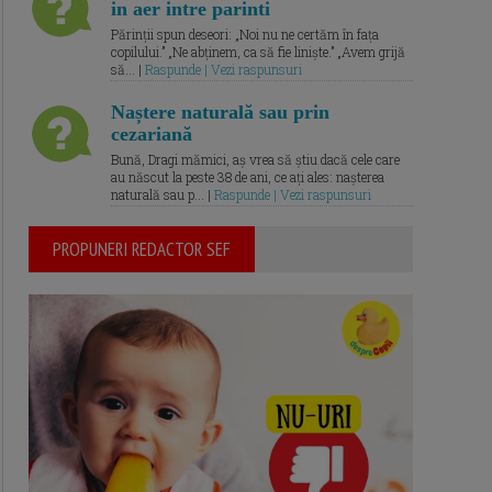
in aer intre parinti
Părinții spun deseori: „Noi nu ne certăm în fața
copilului.” „Ne abținem, ca să fie liniște.” „Avem grijă
să... |
Raspunde | Vezi raspunsuri
Naștere naturală sau prin
cezariană
Bună, Dragi mămici, aș vrea să știu dacă cele care
au născut la peste 38 de ani, ce ați ales: nașterea
naturală sau p... |
Raspunde | Vezi raspunsuri
PROPUNERI REDACTOR SEF