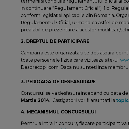
termenii si conditiile regulamentului oficial al 
in continuare "Regulament Oficial"). 1.b. Regulam
conform legislatiei aplicabile din Romania. Orga
Regulamentul Oficial, urmand ca astfel de modif
prealabil de prezentare a acestor modificari/sch
2. DREPTUL DE PARTICIPARE
Campania este organizata si se desfasoara pe int
toate persoanele fizice care viziteaza site-ul
www
Desprecopii.com. Daca nu sunteti inca membru, 
3. PERIOADA DE DESFASURARE
Concursul se va desfasura incepand cu data d
Martie 2014
. Castigatorii vor fi anuntati la
topic
4. MECANISMUL CONCURSULUI
Pentru a intra in concurs, fiecare participant v