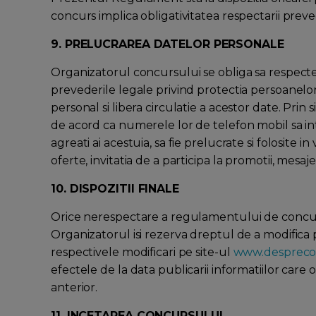
concurs implica obligativitatea respectarii pre
9. PRELUCRAREA DATELOR PERSONALE
Organizatorul concursului se obliga sa respecte 
prevederile legale privind protectia persoanelor
personal si libera circulatie a acestor date. Prin 
de acord ca numerele lor de telefon mobil sa int
agreati ai acestuia, sa fie prelucrate si folosite i
oferte, invitatia de a participa la promotii, mesaj
10. DISPOZITII FINALE
Orice nerespectare a regulamentului de concur
Organizatorul isi rezerva dreptul de a modific
respectivele modificari pe site-ul
www.despreco
efectele de la data publicarii informatiilor care 
anterior.
11. INCETAREA CONCURSULUI