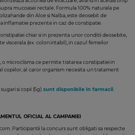
avorizeaza actiunea de evacuare, avand in acelasi timp
asupra mucoasei rectale. Formula 100% naturala pe
izaharide din Aloe si Nalba, este deosebit de
i a inflamatiei prezente in caz de constipatie.
nstipatiei chiar si in prezenta unor conditii deosebite,
e viscerala (ex. colon iritabil), in cazul femeilor
 o microclisma ce permite tratarea constipatiei in
i al copiilor, al caror organism necesita un tratament
ugari si copii (5g)
sunt disponibile in farmacii
.
MENTUL OFICIAL AL CAMPANIEI
com. Participantii la concurs sunt obligati sa respecte