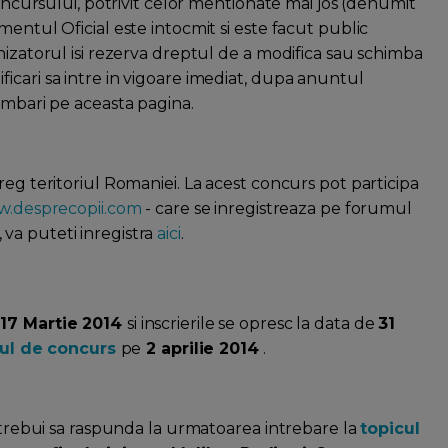
concursului, potrivit celor mentionate mai jos (denumit
entul Oficial este intocmit si este facut public
nizatorul isi rezerva dreptul de a modifica sau schimba
icari sa intre in vigoare imediat, dupa anuntul
imbari pe aceasta pagina.
reg teritoriul Romaniei. La acest concurs pot participa
.desprecopii.com
- care se inregistreaza pe forumul
va puteti inregistra
aici
.
e
17 Martie 2014
si inscrierile se opresc la data de
31
ul de concurs
pe
2 aprilie 2014
.
a trebui sa raspunda la urmatoarea intrebare la
topicul