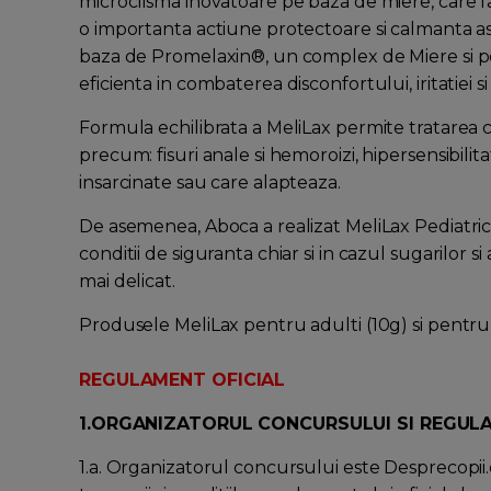
microclisma inovatoare pe baza de miere, care f
o importanta actiune protectoare si calmanta 
baza de Promelaxin®, un complex de Miere si pol
eficienta in combaterea disconfortului, iritatiei s
Formula echilibrata a MeliLax permite tratarea co
precum: fisuri anale si hemoroizi, hipersensibilitat
insarcinate sau care alapteaza.
De asemenea, Aboca a realizat MeliLax Pediatric,
conditii de siguranta chiar si in cazul sugarilor s
mai delicat.
Produsele MeliLax pentru adulti (10g) si pentru s
R
EGULAMENT OFICIAL
1.ORGANIZATORUL CONCURSULUI SI REGULA
1.a. Organizatorul concursului este Desprecopii.