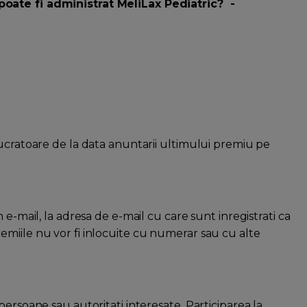
poate fi administrat MeliLax Pediatric?
-
lucratoare de la data anuntarii ultimului premiu pe
 e-mail, la adresa de e-mail cu care sunt inregistrati ca
miile nu vor fi inlocuite cu numerar sau cu alte
ersoane sau autoritati interesate. Participarea la