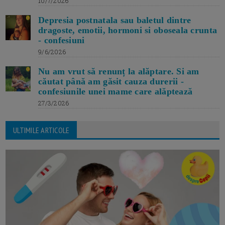
10/7/2026
Depresia postnatala sau baletul dintre
dragoste, emotii, hormoni si oboseala crunta
- confesiuni
9/6/2026
Nu am vrut să renunț la alăptare. Si am
căutat până am găsit cauza durerii -
confesiunile unei mame care alăptează
27/3/2026
ULTIMILE ARTICOLE