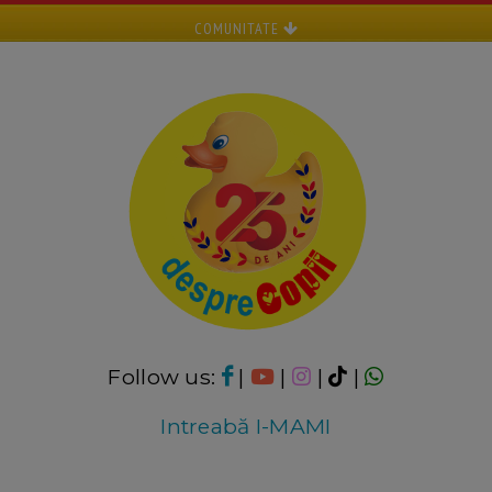
COMUNITATE
Follow us:
|
|
|
|
Intreabă I-MAMI