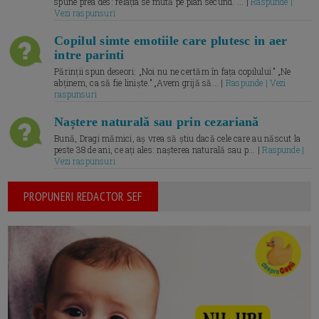
spune prea des: relația se mută pe plan secund. ... |
Raspunde |
Vezi raspunsuri
Copilul simte emotiile care plutesc in aer
intre parinti
Părinții spun deseori: „Noi nu ne certăm în fața copilului.” „Ne
abținem, ca să fie liniște.” „Avem grijă să... |
Raspunde | Vezi
raspunsuri
Naștere naturală sau prin cezariană
Bună, Dragi mămici, aș vrea să știu dacă cele care au născut la
peste 38 de ani, ce ați ales: nașterea naturală sau p... |
Raspunde |
Vezi raspunsuri
PROPUNERI REDACTOR SEF