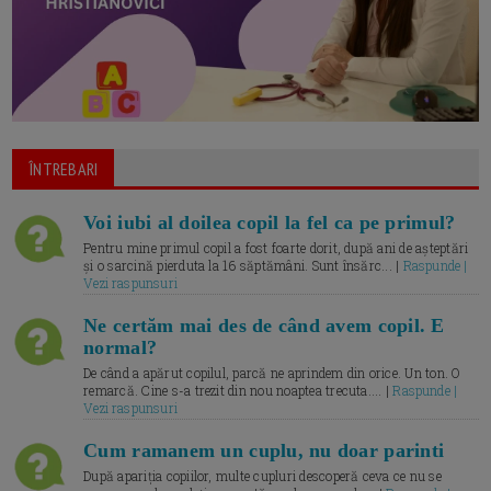
ÎNTREBARI
Voi iubi al doilea copil la fel ca pe primul?
Pentru mine primul copil a fost foarte dorit, după ani de așteptări
și o sarcină pierduta la 16 săptămâni. Sunt însărc... |
Raspunde |
Vezi raspunsuri
Ne certăm mai des de când avem copil. E
normal?
De când a apărut copilul, parcă ne aprindem din orice. Un ton. O
remarcă. Cine s-a trezit din nou noaptea trecuta.... |
Raspunde |
Vezi raspunsuri
Cum ramanem un cuplu, nu doar parinti
După apariția copiilor, multe cupluri descoperă ceva ce nu se