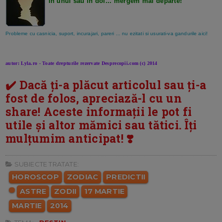
In unul sau in doi... mergem mai departe!
Probleme cu casnicia, suport, incurajari, pareri ... nu ezitati si usurati-va gandurile aici!
autor: Lyla.ro - Toate drepturile rezervate Desprecopii.com (c) 2014
✔️ Dacă ți-a plăcut articolul sau ți-a
fost de folos, apreciază-l cu un
share! Aceste informații le pot fi
utile și altor mămici sau tătici. Îți
mulțumim anticipat! ❣️
SUBIECTE TRATATE:
HOROSCOP
ZODIAC
PREDICTII
ASTRE
ZODII
17 MARTIE
MARTIE
2014