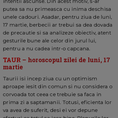
intentii ascunse. Din acest motiv, s-ar
putea sa nu primeasca cu inima deschisa
unele cadouri. Asadar, pentru ziua de luni,
17 martie, berbecii ar trebui sa dea dovada
de precautie si sa analizeze obiectiv, atent
gesturile bune ale celor din jurul lui,
pentru a nu cadea intr-o capcana.
TAUR
– horoscopul zilei de luni, 17
martie
Taurii isi incep ziua cu un optimism
aproape iesit din comun si nu considera o
corvoada tot ceea ce trebuie sa faca in
prima zi a saptamanii. Totusi, eficienta lor
va avea de suferit, desi ei vor depune
eforturi ca totul sa iasa bine. Planurile lor