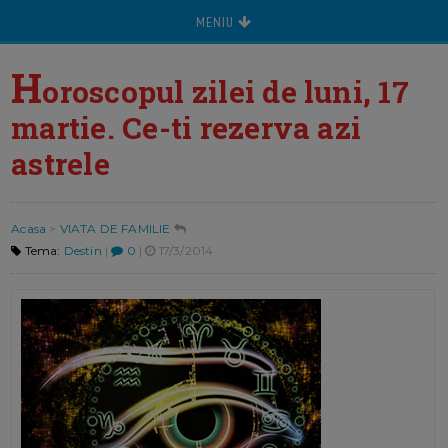
MENIU
H
oroscopul zilei de luni, 17
martie. Ce-ti rezerva azi
astrele
Acasa
>
VIATA DE FAMILIE
Tema:
Destin
|
0
|
17/3/2014