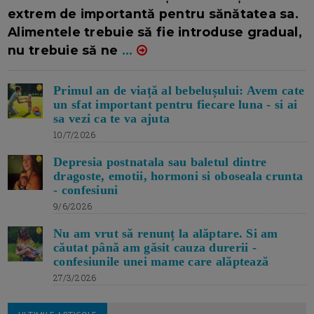
extrem de importantă pentru sănătatea sa.
Alimentele trebuie să fie introduse gradual,
nu trebuie să ne
...
Primul an de viață al bebelușului: Avem cate
un sfat important pentru fiecare luna - si ai
sa vezi ca te va ajuta
10/7/2026
Depresia postnatala sau baletul dintre
dragoste, emotii, hormoni si oboseala crunta
- confesiuni
9/6/2026
Nu am vrut să renunț la alăptare. Si am
căutat până am găsit cauza durerii -
confesiunile unei mame care alăptează
27/3/2026