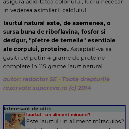
asigura aciditatea colonului, lucru necesar
in vederea asimilarii calciului.
Iaurtul natural este, de asemenea, o
sursa buna de riboflavina, fosfor si
desigur, "pietre de temelie" esentiale
ale corpului, proteine​.
Asteptati-va sa
gasiti cel putin 4 grame de proteine ​​
complete in 115 grame iaurt natural
.
autor: redactor SE - Toate drepturile
rezervate supereva.ro (c) 2014
Interesant de citit:
Iaurtul - un aliment minune?
Este iaurtul un aliment miraculos?