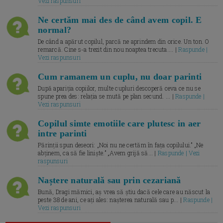
Vezi raspunsuri
Ne certăm mai des de când avem copil. E
normal?
De când a apărut copilul, parcă ne aprindem din orice. Un ton. O
remarcă. Cine s-a trezit din nou noaptea trecuta.... |
Raspunde |
Vezi raspunsuri
Cum ramanem un cuplu, nu doar parinti
După apariția copiilor, multe cupluri descoperă ceva ce nu se
spune prea des: relația se mută pe plan secund. ... |
Raspunde |
Vezi raspunsuri
Copilul simte emotiile care plutesc in aer
intre parinti
Părinții spun deseori: „Noi nu ne certăm în fața copilului.” „Ne
abținem, ca să fie liniște.” „Avem grijă să... |
Raspunde | Vezi
raspunsuri
Naștere naturală sau prin cezariană
Bună, Dragi mămici, aș vrea să știu dacă cele care au născut la
peste 38 de ani, ce ați ales: nașterea naturală sau p... |
Raspunde |
Vezi raspunsuri