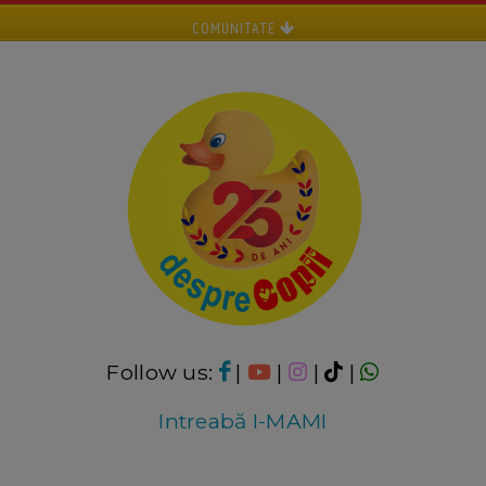
COMUNITATE
Follow us:
|
|
|
|
Intreabă I-MAMI