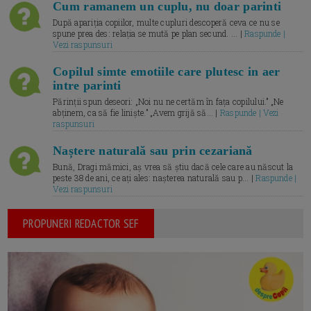
Cum ramanem un cuplu, nu doar parinti
După apariția copiilor, multe cupluri descoperă ceva ce nu se
spune prea des: relația se mută pe plan secund. ... |
Raspunde |
Vezi raspunsuri
Copilul simte emotiile care plutesc in aer
intre parinti
Părinții spun deseori: „Noi nu ne certăm în fața copilului.” „Ne
abținem, ca să fie liniște.” „Avem grijă să... |
Raspunde | Vezi
raspunsuri
Naștere naturală sau prin cezariană
Bună, Dragi mămici, aș vrea să știu dacă cele care au născut la
peste 38 de ani, ce ați ales: nașterea naturală sau p... |
Raspunde |
Vezi raspunsuri
PROPUNERI REDACTOR SEF