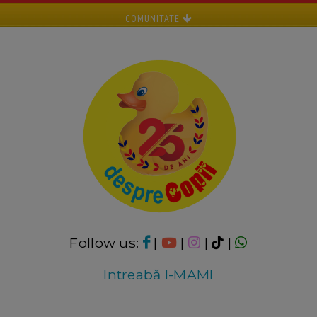
COMUNITATE
Follow us:
|
|
|
|
Intreabă I-MAMI