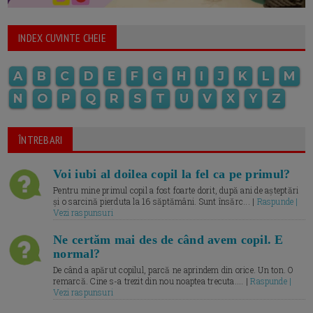
INDEX CUVINTE CHEIE
A
B
C
D
E
F
G
H
I
J
K
L
M
N
O
P
Q
R
S
T
U
V
X
Y
Z
ÎNTREBARI
Voi iubi al doilea copil la fel ca pe primul?
Pentru mine primul copil a fost foarte dorit, după ani de așteptări
și o sarcină pierduta la 16 săptămâni. Sunt însărc... |
Raspunde |
Vezi raspunsuri
Ne certăm mai des de când avem copil. E
normal?
De când a apărut copilul, parcă ne aprindem din orice. Un ton. O
remarcă. Cine s-a trezit din nou noaptea trecuta.... |
Raspunde |
Vezi raspunsuri