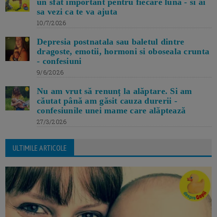
un sfat important pentru fiecare luna - si ai
sa vezi ca te va ajuta
10/7/2026
Depresia postnatala sau baletul dintre
dragoste, emotii, hormoni si oboseala crunta
- confesiuni
9/6/2026
Nu am vrut să renunț la alăptare. Si am
căutat până am găsit cauza durerii -
confesiunile unei mame care alăptează
27/3/2026
ULTIMILE ARTICOLE