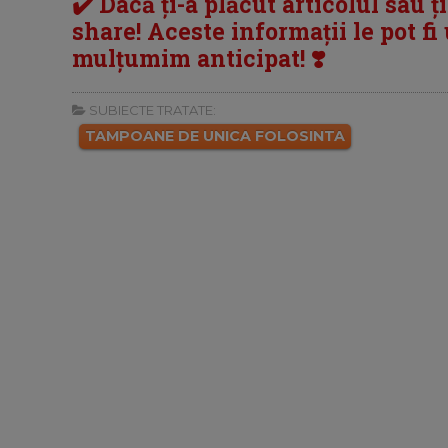
✔️ Dacă ți-a plăcut articolul sau ț
share! Aceste informații le pot fi u
mulțumim anticipat! ❣️
SUBIECTE TRATATE:
TAMPOANE DE UNICA FOLOSINTA