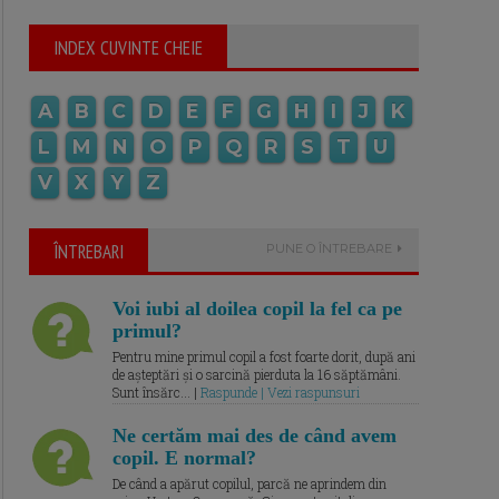
INDEX CUVINTE CHEIE
A
B
C
D
E
F
G
H
I
J
K
L
M
N
O
P
Q
R
S
T
U
V
X
Y
Z
ÎNTREBARI
PUNE O ÎNTREBARE
Voi iubi al doilea copil la fel ca pe
primul?
Pentru mine primul copil a fost foarte dorit, după ani
de așteptări și o sarcină pierduta la 16 săptămâni.
Sunt însărc... |
Raspunde | Vezi raspunsuri
Ne certăm mai des de când avem
copil. E normal?
De când a apărut copilul, parcă ne aprindem din