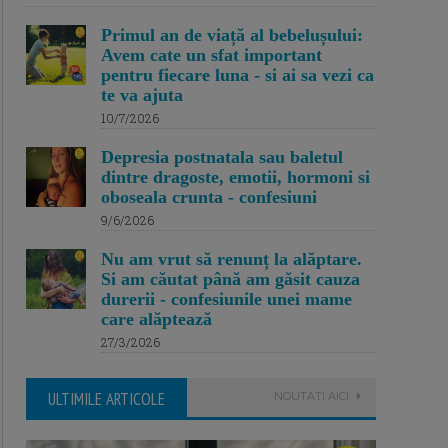
Primul an de viață al bebelușului:
Avem cate un sfat important
pentru fiecare luna - si ai sa vezi ca
te va ajuta
10/7/2026
Depresia postnatala sau baletul
dintre dragoste, emotii, hormoni si
oboseala crunta - confesiuni
9/6/2026
Nu am vrut să renunț la alăptare.
Si am căutat până am găsit cauza
durerii - confesiunile unei mame
care alăptează
27/3/2026
ULTIMILE ARTICOLE
NOUTATI AICI