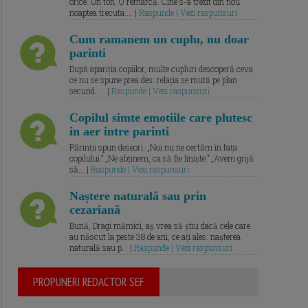
orice. Un ton. O remarcă. Cine s-a trezit din nou
noaptea trecuta.... |
Raspunde | Vezi raspunsuri
Cum ramanem un cuplu, nu doar
parinti
După apariția copiilor, multe cupluri descoperă ceva
ce nu se spune prea des: relația se mută pe plan
secund. ... |
Raspunde | Vezi raspunsuri
Copilul simte emotiile care plutesc
in aer intre parinti
Părinții spun deseori: „Noi nu ne certăm în fața
copilului.” „Ne abținem, ca să fie liniște.” „Avem grijă
să... |
Raspunde | Vezi raspunsuri
Naștere naturală sau prin
cezariană
Bună, Dragi mămici, aș vrea să știu dacă cele care
au născut la peste 38 de ani, ce ați ales: nașterea
naturală sau p... |
Raspunde | Vezi raspunsuri
PROPUNERI REDACTOR SEF