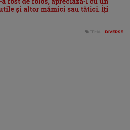
i-a fost de folos, apreciază-l cu un
tile și altor mămici sau tătici. Îți
TEMA:
DIVERSE