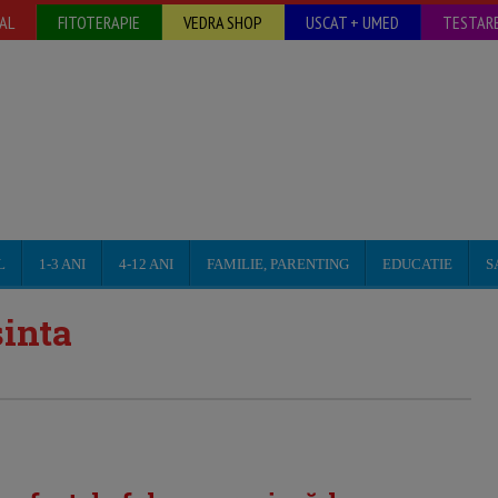
AL
FITOTERAPIE
VEDRA SHOP
USCAT + UMED
TESTARE
L
1-3 ANI
4-12 ANI
FAMILIE, PARENTING
EDUCATIE
S
inta