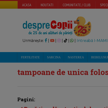
ACASA
NOUTATI
COMUNITATE / CLUB
SPECI
Urmărește:
|
|
|
|
|
Intreabă I-MAMI
FERTILITATE
SARCINA
NASTEREA
BEBELUSU
tampoane de unica folos
Pagini: