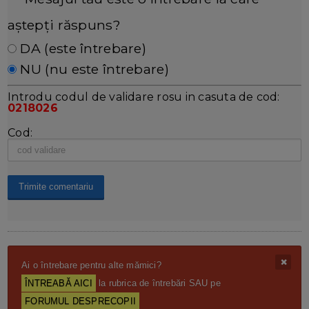
aștepți răspuns?
DA (este întrebare)
NU (nu este întrebare)
Introdu codul de validare rosu in casuta de cod:
0218026
Cod:
Ai o întrebare pentru alte mămici?
ÎNTREABĂ AICI
la rubrica de întrebări SAU pe
FORUMUL DESPRECOPII