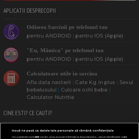
APLICATII DESPRECOPII
Odiseea Sarcinii pe telefonul tau
pentru ANDROID
|
pentru IOS (Apple)
"Eu, Mămica" pe telefonul tau
pentru ANDROID
|
pentru IOS (Apple)
Calculatoare utile in sarcina
Afla data nasterii
|
Cate Kg. in plus
|
Sexul
bebelusului
|
Culoare ochi bebe
|
Calculator Nutritie
CINE ESTI? CE CAUTI?
Doresc un copil
Adoptia
Probleme cu sarcina
Nouă ne pasă ca datele tale personale să rămână confidențiale
Noi și partenerii noștri
589
stocăm și/sau accesăm informații pe dispozitivul dvs., precum identificatorii cookie