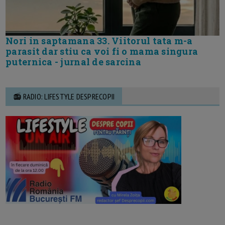
Nori in saptamana 33. Viitorul tata m-a
parasit dar stiu ca voi fi o mama singura
puternica - jurnal de sarcina
📻 RADIO: LIFESTYLE DESPRECOPII