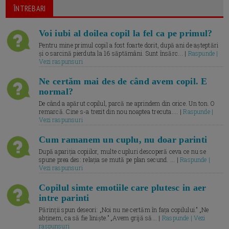
ÎNTREBARI
Voi iubi al doilea copil la fel ca pe primul?
Pentru mine primul copil a fost foarte dorit, după ani de așteptări
și o sarcină pierduta la 16 săptămâni. Sunt însărc... |
Raspunde |
Vezi raspunsuri
Ne certăm mai des de când avem copil. E
normal?
De când a apărut copilul, parcă ne aprindem din orice. Un ton. O
remarcă. Cine s-a trezit din nou noaptea trecuta.... |
Raspunde |
Vezi raspunsuri
Cum ramanem un cuplu, nu doar parinti
După apariția copiilor, multe cupluri descoperă ceva ce nu se
spune prea des: relația se mută pe plan secund. ... |
Raspunde |
Vezi raspunsuri
Copilul simte emotiile care plutesc in aer
intre parinti
Părinții spun deseori: „Noi nu ne certăm în fața copilului.” „Ne
abținem, ca să fie liniște.” „Avem grijă să... |
Raspunde | Vezi
raspunsuri