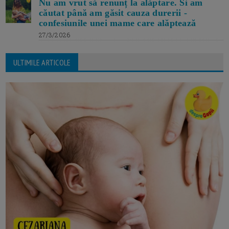
Nu am vrut să renunț la alăptare. Si am
căutat până am găsit cauza durerii -
confesiunile unei mame care alăptează
27/3/2026
ULTIMILE ARTICOLE