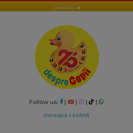
COMUNITATE
Follow us:
|
|
|
|
Intreabă I-MAMI