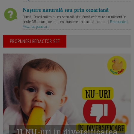
Naștere naturală sau prin cezariană
Bună, Dragi mămici, aș vrea să știu dacă cele care au născut la
peste 38 de ani, ce ați ales: nașterea naturală sau p... |
Raspunde |
Vezi raspunsuri
PROPUNERI REDACTOR SEF
11 NU-uri in diversificarea