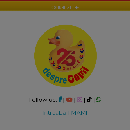
COMUNITATE
Follow us:
|
|
|
|
Intreabă I-MAMI