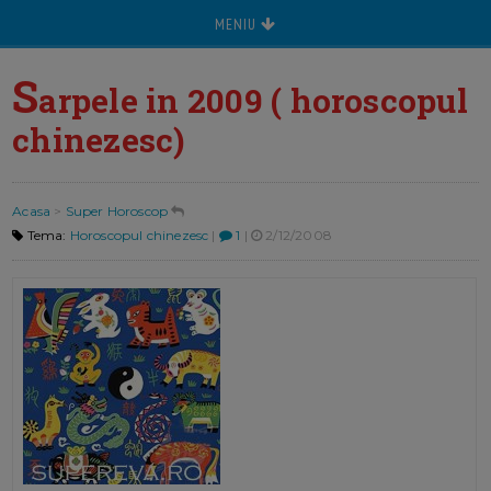
MENIU
S
arpele in 2009 ( horoscopul
chinezesc)
Acasa
>
Super Horoscop
Tema:
Horoscopul chinezesc
|
1
|
2/12/2008