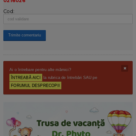
0216026
Cod:
Ai o întrebare pentru alte mămici?
ÎNTREABĂ AICI
la rubrica de întrebări SAU pe
FORUMUL DESPRECOPII