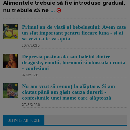
Alimentele trebuie să fie introduse gradual,
nu trebuie să ne
...
Primul an de viață al bebelușului: Avem cate
un sfat important pentru fiecare luna - si ai
sa vezi ca te va ajuta
10/7/2026
Depresia postnatala sau baletul dintre
dragoste, emotii, hormoni si oboseala crunta
- confesiuni
9/6/2026
Nu am vrut să renunț la alăptare. Si am
căutat până am găsit cauza durerii -
confesiunile unei mame care alăptează
27/3/2026
ULTIMILE ARTICOLE