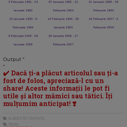
5 Februarie 1981 - 24
25 Ianuarie 1982 - 12
31 Ianuarie 1995 - 18
Ianuarie 1982
Februarie 1983
Februarie 1996
23 Ianuarie 1993 - 9
10 Februarie 1994 - 30
18 Februarie 2007 - 6
Februarie 1994
Ianuarie 1995
Februarie 2008
9 Februarie 2005 - 28
29 Ianuarie 2006 - 17
Ianuarie 2006
Februarie 2007
Output "
"
✔️ Dacă ți-a plăcut articolul sau ți-a
fost de folos, apreciază-l cu un
share! Aceste informații le pot fi
utile și altor mămici sau tătici. Îți
mulțumim anticipat! ❣️
SUBIECTE TRATATE:
TEMA: