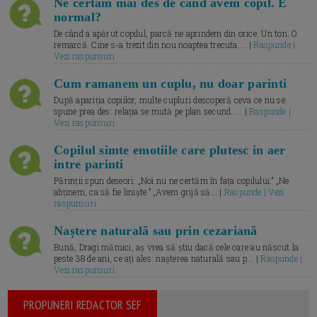
Ne certăm mai des de când avem copil. E
normal?
De când a apărut copilul, parcă ne aprindem din orice. Un ton. O
remarcă. Cine s-a trezit din nou noaptea trecuta.... |
Raspunde |
Vezi raspunsuri
Cum ramanem un cuplu, nu doar parinti
După apariția copiilor, multe cupluri descoperă ceva ce nu se
spune prea des: relația se mută pe plan secund. ... |
Raspunde |
Vezi raspunsuri
Copilul simte emotiile care plutesc in aer
intre parinti
Părinții spun deseori: „Noi nu ne certăm în fața copilului.” „Ne
abținem, ca să fie liniște.” „Avem grijă să... |
Raspunde | Vezi
raspunsuri
Naștere naturală sau prin cezariană
Bună, Dragi mămici, aș vrea să știu dacă cele care au născut la
peste 38 de ani, ce ați ales: nașterea naturală sau p... |
Raspunde |
Vezi raspunsuri
PROPUNERI REDACTOR SEF