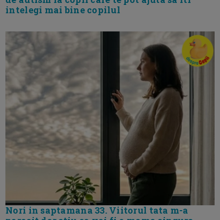
intelegi mai bine copilul
Nori in saptamana 33. Viitorul tata m-a