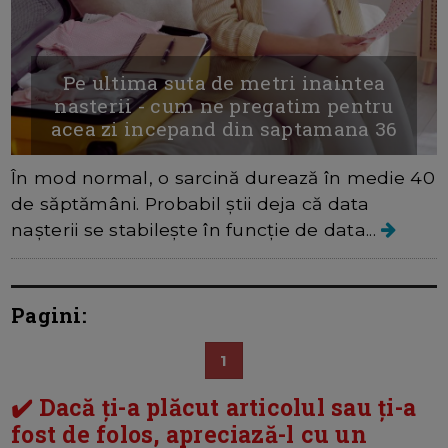
Pe ultima suta de metri inaintea
nasterii - cum ne pregatim pentru
acea zi incepand din saptamana 36
În mod normal, o sarcină durează în medie 40
de săptămâni. Probabil știi deja că data
nașterii se stabilește în funcție de data...
Pagini:
1
✔️ Dacă ți-a plăcut articolul sau ți-a
fost de folos, apreciază-l cu un