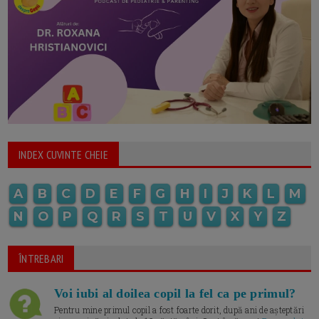
INDEX CUVINTE CHEIE
A
B
C
D
E
F
G
H
I
J
K
L
M
N
O
P
Q
R
S
T
U
V
X
Y
Z
ÎNTREBARI
Voi iubi al doilea copil la fel ca pe primul?
Pentru mine primul copil a fost foarte dorit, după ani de așteptări