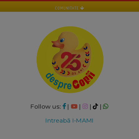
COMUNITATE
Follow us:
|
|
|
|
Intreabă I-MAMI