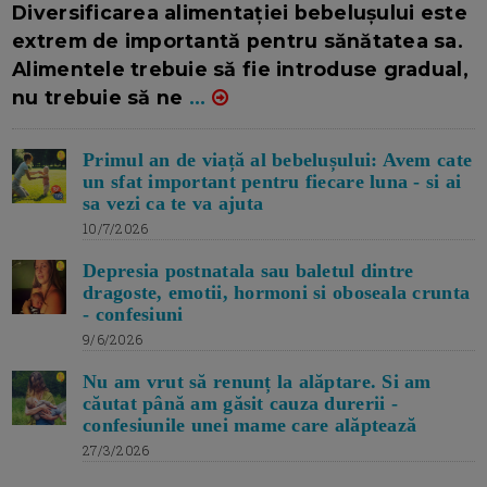
Diversificarea alimentației bebelușului este
extrem de importantă pentru sănătatea sa.
Alimentele trebuie să fie introduse gradual,
nu trebuie să ne
...
Primul an de viață al bebelușului: Avem cate
un sfat important pentru fiecare luna - si ai
sa vezi ca te va ajuta
10/7/2026
Depresia postnatala sau baletul dintre
dragoste, emotii, hormoni si oboseala crunta
- confesiuni
9/6/2026
Nu am vrut să renunț la alăptare. Si am
căutat până am găsit cauza durerii -
confesiunile unei mame care alăptează
27/3/2026