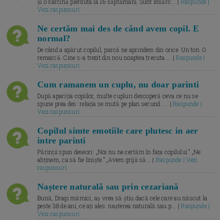
și o sarcină pierduta la 16 săptămâni. Sunt însărc... |
Raspunde |
Vezi raspunsuri
Ne certăm mai des de când avem copil. E
normal?
De când a apărut copilul, parcă ne aprindem din orice. Un ton. O
remarcă. Cine s-a trezit din nou noaptea trecuta.... |
Raspunde |
Vezi raspunsuri
Cum ramanem un cuplu, nu doar parinti
După apariția copiilor, multe cupluri descoperă ceva ce nu se
spune prea des: relația se mută pe plan secund. ... |
Raspunde |
Vezi raspunsuri
Copilul simte emotiile care plutesc in aer
intre parinti
Părinții spun deseori: „Noi nu ne certăm în fața copilului.” „Ne
abținem, ca să fie liniște.” „Avem grijă să... |
Raspunde | Vezi
raspunsuri
Naștere naturală sau prin cezariană
Bună, Dragi mămici, aș vrea să știu dacă cele care au născut la
peste 38 de ani, ce ați ales: nașterea naturală sau p... |
Raspunde |
Vezi raspunsuri