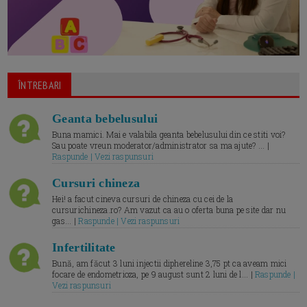
ÎNTREBARI
Geanta bebelusului
Buna mamici. Mai e valabila geanta bebelusului din ce stiti voi?
Sau poate vreun moderator/administrator sa ma ajute? ... |
Raspunde | Vezi raspunsuri
Cursuri chineza
Hei! a facut cineva cursuri de chineza cu cei de la
cursurichineza.ro? Am vazut ca au o oferta buna pe site dar nu
gas... |
Raspunde | Vezi raspunsuri
Infertilitate
Bună, am făcut 3 luni injectii diphereline 3,75 pt ca aveam mici
focare de endometrioza, pe 9 august sunt 2 luni de l... |
Raspunde |
Vezi raspunsuri