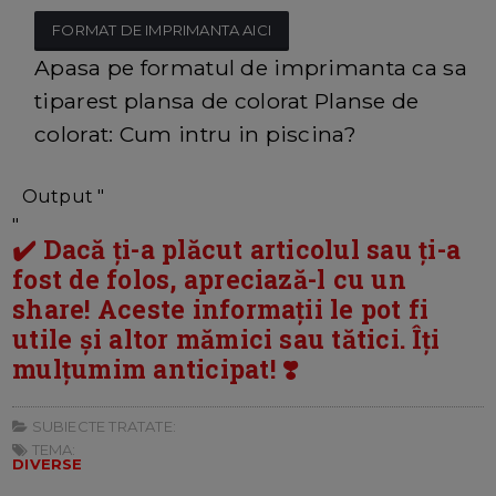
FORMAT DE IMPRIMANTA AICI
Apasa pe formatul de imprimanta ca sa
tiparest plansa de colorat Planse de
colorat: Cum intru in piscina?
Output "
"
✔️ Dacă ți-a plăcut articolul sau ți-a
fost de folos, apreciază-l cu un
share! Aceste informații le pot fi
utile și altor mămici sau tătici. Îți
mulțumim anticipat! ❣️
SUBIECTE TRATATE:
TEMA:
DIVERSE