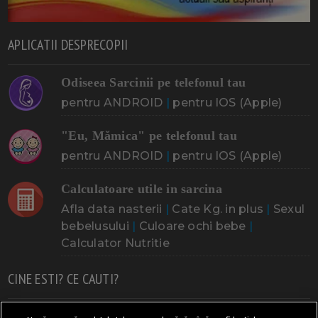
APLICATII DESPRECOPII
Odiseea Sarcinii pe telefonul tau
pentru ANDROID
|
pentru IOS (Apple)
"Eu, Mămica" pe telefonul tau
pentru ANDROID
|
pentru IOS (Apple)
Calculatoare utile in sarcina
Afla data nasterii
|
Cate Kg. in plus
|
Sexul
bebelusului
|
Culoare ochi bebe
|
Calculator Nutritie
CINE ESTI? CE CAUTI?
Doresc un copil
Adoptia
Probleme cu sarcina