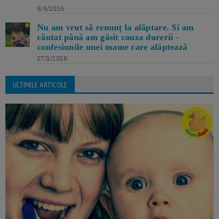
9/6/2026
Nu am vrut să renunț la alăptare. Si am
căutat până am găsit cauza durerii -
confesiunile unei mame care alăptează
27/3/2026
ULTIMILE ARTICOLE