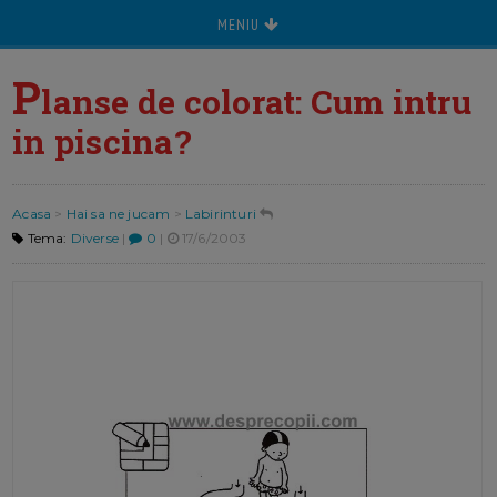
MENIU
P
lanse de colorat: Cum intru
in piscina?
Acasa
>
Hai sa ne jucam
>
Labirinturi
Tema:
Diverse
|
0
|
17/6/2003