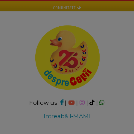
COMUNITATE
Follow us:
|
|
|
|
Intreabă I-MAMI