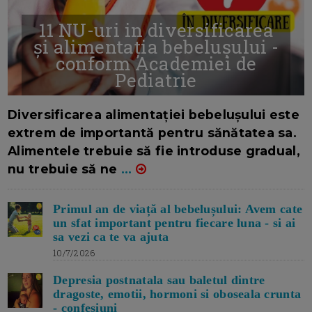
11 NU-uri in diversificarea
și alimentația bebelușului -
conform Academiei de
Pediatrie
16/7/2026
AUTOR: EDITOR DC.
Diversificarea alimentației bebelușului este
extrem de importantă pentru sănătatea sa.
Alimentele trebuie să fie introduse gradual,
nu trebuie să ne
...
Primul an de viață al bebelușului: Avem cate
un sfat important pentru fiecare luna - si ai
sa vezi ca te va ajuta
10/7/2026
Depresia postnatala sau baletul dintre
dragoste, emotii, hormoni si oboseala crunta
- confesiuni