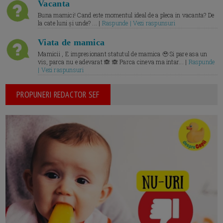
Vacanta
Buna mamici! Cand este momentul ideal de a pleca in vacanta? De
la cate luni și unde? ... |
Raspunde | Vezi raspunsuri
Viata de mamica
Mamicii , E impresionant statutul de mamica 🥹 Si pare asa un
vis, parca nu e adevarat 🙈 🙈 Parca cineva ma intar... |
Raspunde
| Vezi raspunsuri
PROPUNERI REDACTOR SEF