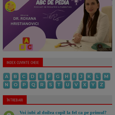
INDEX CUVINTE CHEIE
A
B
C
D
E
F
G
H
I
J
K
L
M
N
O
P
Q
R
S
T
U
V
X
Y
Z
ÎNTREBARI
Voi iubi al doilea copil la fel ca pe primul?