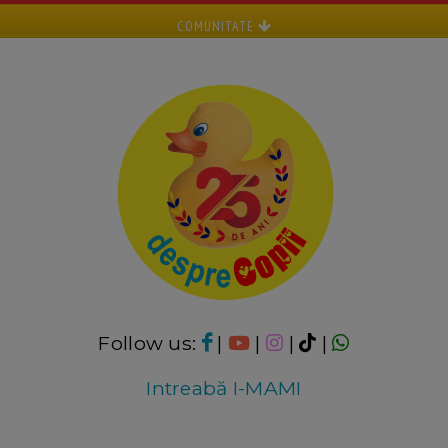
COMUNITATE
Follow us:
|
|
|
|
Intreabă I-MAMI