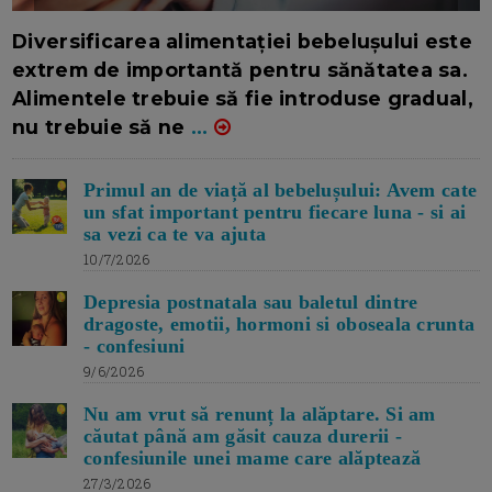
16/7/2026
AUTOR: EDITOR DC.
Diversificarea alimentației bebelușului este
extrem de importantă pentru sănătatea sa.
Alimentele trebuie să fie introduse gradual,
nu trebuie să ne
...
Primul an de viață al bebelușului: Avem cate
un sfat important pentru fiecare luna - si ai
sa vezi ca te va ajuta
10/7/2026
Depresia postnatala sau baletul dintre
dragoste, emotii, hormoni si oboseala crunta
- confesiuni
9/6/2026
Nu am vrut să renunț la alăptare. Si am
căutat până am găsit cauza durerii -
confesiunile unei mame care alăptează
27/3/2026