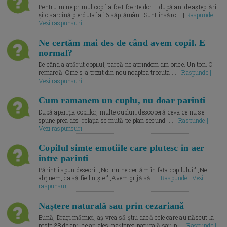
Pentru mine primul copil a fost foarte dorit, după ani de așteptări
și o sarcină pierduta la 16 săptămâni. Sunt însărc... |
Raspunde |
Vezi raspunsuri
Ne certăm mai des de când avem copil. E
normal?
De când a apărut copilul, parcă ne aprindem din orice. Un ton. O
remarcă. Cine s-a trezit din nou noaptea trecuta.... |
Raspunde |
Vezi raspunsuri
Cum ramanem un cuplu, nu doar parinti
După apariția copiilor, multe cupluri descoperă ceva ce nu se
spune prea des: relația se mută pe plan secund. ... |
Raspunde |
Vezi raspunsuri
Copilul simte emotiile care plutesc in aer
intre parinti
Părinții spun deseori: „Noi nu ne certăm în fața copilului.” „Ne
abținem, ca să fie liniște.” „Avem grijă să... |
Raspunde | Vezi
raspunsuri
Naștere naturală sau prin cezariană
Bună, Dragi mămici, aș vrea să știu dacă cele care au născut la
peste 38 de ani, ce ați ales: nașterea naturală sau p... |
Raspunde |