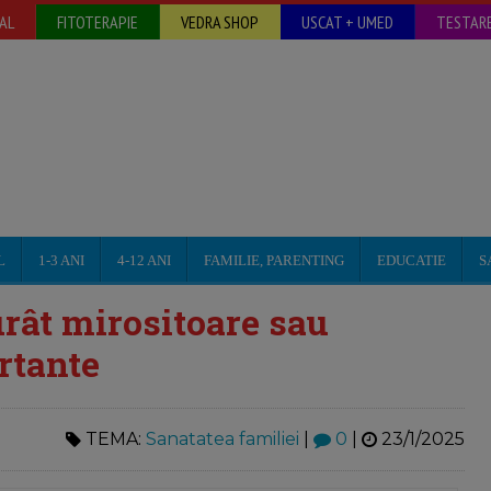
AL
FITOTERAPIE
VEDRA SHOP
USCAT + UMED
TESTARE
L
1-3 ANI
4-12 ANI
FAMILIE, PARENTING
EDUCATIE
S
urât mirositoare sau
ortante
TEMA:
Sanatatea familiei
|
0
|
23/1/2025