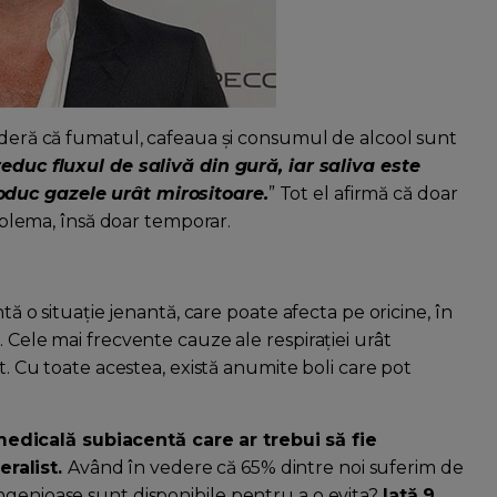
sideră că fumatul, cafeaua și consumul de alcool sunt
reduc fluxul de salivă din gură, iar saliva este
oduc gazele urât mirositoare.
” Tot el afirmă că doar
lema, însă doar temporar.
ntă o situație jenantă, care poate afecta pe oricine, în
 Cele mai frecvente cauze ale respirației urât
at. Cu toate acestea, există anumite boli care pot
dicală subiacentă care ar trebui să fie
ralist.
Având în vedere că 65% dintre noi suferim de
ngenioase sunt disponibile pentru a o evita?
Iată 9