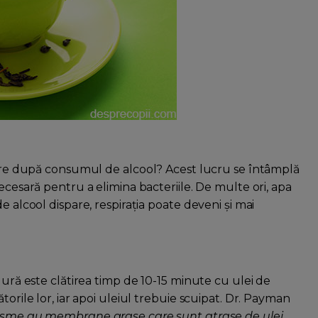
toare după consumul de alcool? Acest lucru se întâmplă
ecesară pentru a elimina bacteriile. De multe ori, apa
e alcool dispare, respirația poate deveni și mai
gură este clătirea timp de 10-15 minute cu ulei de
torile lor, iar apoi uleiul trebuie scuipat. Dr. Payman
sme au membrane grase care sunt atrase de ulei.