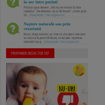
in aer intre parinti
Părinții spun deseori: „Noi nu ne certăm în fața
copilului.” „Ne abținem, ca să fie liniște.” „Avem grijă
să... |
Raspunde | Vezi raspunsuri
Naștere naturală sau prin
cezariană
Bună, Dragi mămici, aș vrea să știu dacă cele care
au născut la peste 38 de ani, ce ați ales: nașterea
naturală sau p... |
Raspunde | Vezi raspunsuri
PROPUNERI REDACTOR SEF