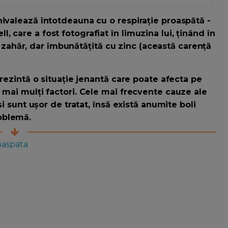
hivalează întotdeauna cu o respirație proaspătă -
 care a fost fotografiat în limuzina lui, ținând în
ahăr, dar îmbunătățită cu zinc (această carență
prezintă o situație jenantă care poate afecta pe
 mai mulți factori. Cele mai frecvente cauze ale
și sunt ușor de tratat, însă există anumite boli
oblemă.
oaspata