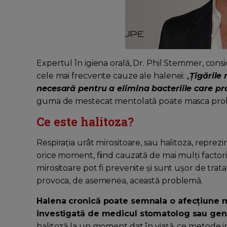
Expertul în igiena orală, Dr. Phil Stemmer, con
cele mai frecvente cauze ale halenei: „
Țigările 
necesară pentru a elimina bacteriile care pr
guma de mestecat mentolată poate masca prob
Ce este halitoza?
Respirația urât mirositoare, sau halitoza, reprezi
orice moment, fiind cauzată de mai mulți factori.
mirositoare pot fi prevenite și sunt ușor de trat
provoca, de asemenea, această problemă.
Halena cronică poate semnala o afecțiune me
investigată de medicul stomatolog sau gene
halitoză la un moment dat în viață, ce metode i