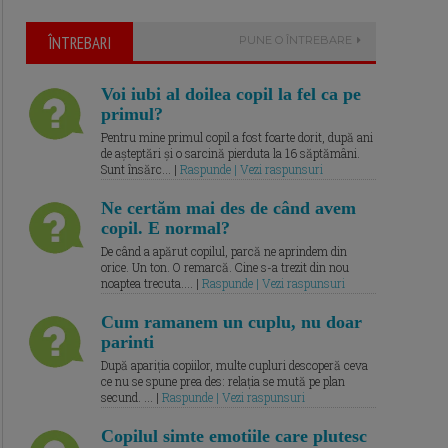
ÎNTREBARI
PUNE O ÎNTREBARE
Voi iubi al doilea copil la fel ca pe
primul?
Pentru mine primul copil a fost foarte dorit, după ani
de așteptări și o sarcină pierduta la 16 săptămâni.
Sunt însărc... |
Raspunde | Vezi raspunsuri
Ne certăm mai des de când avem
copil. E normal?
De când a apărut copilul, parcă ne aprindem din
orice. Un ton. O remarcă. Cine s-a trezit din nou
noaptea trecuta.... |
Raspunde | Vezi raspunsuri
Cum ramanem un cuplu, nu doar
parinti
După apariția copiilor, multe cupluri descoperă ceva
ce nu se spune prea des: relația se mută pe plan
secund. ... |
Raspunde | Vezi raspunsuri
Copilul simte emotiile care plutesc