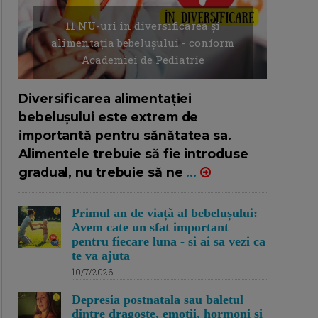
11 NU-uri in diversificarea și
alimentația bebelușului - conform
Academiei de Pediatrie
16/7/2026
AUTOR: EDITOR DC.
Diversificarea alimentației
bebelușului este extrem de
importantă pentru sănătatea sa.
Alimentele trebuie să fie introduse
gradual, nu trebuie să ne
...
Primul an de viață al bebelușului:
Avem cate un sfat important
pentru fiecare luna - si ai sa vezi ca
te va ajuta
10/7/2026
Depresia postnatala sau baletul
dintre dragoste, emotii, hormoni si