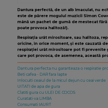
Dantura perfectă, de un alb imaculat, nu ec
este de părere mogulul muzicii Simon Cowell,
mână un pachet de gumă de mestecat fără z
poate provoca halitoză!).
Respirația urât mirositoare, sau halitoza, re
oricine, în orice moment, și este cauzată de
respirației urât mirositoare pot fi prevenite 
care pot provoca, de asemenea, această pr
Dantura perfecta nu garanteaza o respiratie pr
Beti cafea - DAR fara lapte
Inlocuiti ceaiul de la micul dejun cu ceai verde
UITATI de apa de gura
Clatiti gura cu ULEI DE COCOS
Curatati-va LIMBA
Consumati IAURT