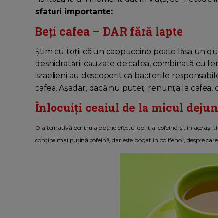
sfaturi importante:
Beți cafea – DAR fără lapte
Știm cu toții că un cappuccino poate lăsa un gu
deshidratării cauzate de cafea, combinată cu fe
israelieni au descoperit că bacteriile responsabi
cafea. Așadar, dacă nu puteți renunța la cafea, 
Înlocuiți ceaiul de la micul deju
O altern
ativă pentru a obține efectul dorit al cofeinei și, în acelaș
conține mai puțină cofeină, dar este bogat în polifenoli, despre care