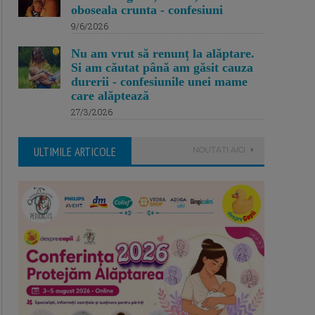
oboseala crunta - confesiuni
9/6/2026
Nu am vrut să renunț la alăptare.
Si am căutat până am găsit cauza
durerii - confesiunile unei mame
care alăptează
27/3/2026
ULTIMILE ARTICOLE
NOUTATI AICI