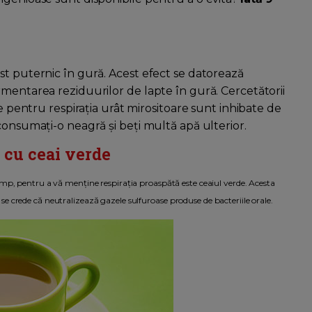
st puternic în gură. Acest efect se datorează
rmentarea reziduurilor de lapte în gură. Cercetătorii
le pentru respirația urât mirositoare sunt inhibate de
consumați-o neagră și beți multă apă ulterior.
n cu ceai verde
i timp, pentru a vă menține respirația proaspătă este ceaiul verde. Acesta
 se crede că neutralizează gazele sulfuroase produse de bacteriile orale.