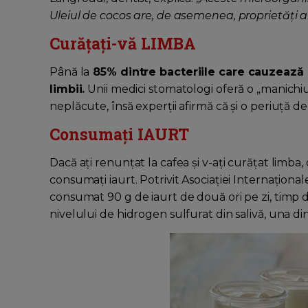
Uleiul de cocos are, de asemenea, proprietăți 
Curățați-vă LIMBA
Până la
85% dintre bacteriile care cauzează r
limbii.
Unii medici stomatologi oferă o „manichi
neplăcute, însă experții afirmă că și o periuță de d
Consumați IAURT
Dacă ați renunțat la cafea și v-ați curățat limba, 
consumați iaurt. Potrivit Asociației Internațion
consumat 90 g de iaurt de două ori pe zi, timp
nivelului de hidrogen sulfurat din salivă, una di