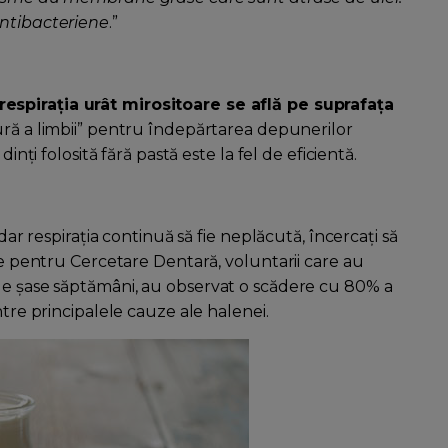
antibacteriene
.”
espirația urât mirositoare se află pe suprafața
ură a limbii” pentru îndepărtarea depunerilor
inți folosită fără pastă este la fel de eficientă.
dar respirația continuă să fie neplăcută, încercați să
ale pentru Cercetare Dentară, voluntarii care au
 de șase săptămâni, au observat o scădere cu 80% a
ntre principalele cauze ale halenei.