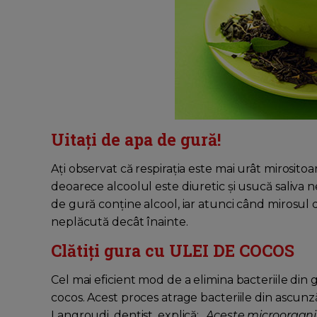
Uitați de apa de gură!
Ați observat că respirația este mai urât mirosi
deoarece alcoolul este diuretic și usucă saliva n
de gură conține alcool, iar atunci când mirosul d
neplăcută decât înainte.
Clătiți gura cu ULEI DE COCOS
Cel mai eficient mod de a elimina bacteriile din 
cocos. Acest proces atrage bacteriile din ascunză
Langroudi, dentist, explică: „
Aceste microorgani