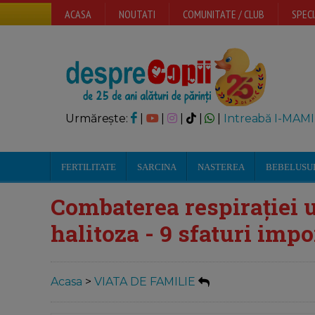
ACASA
NOUTATI
COMUNITATE / CLUB
SPECI
Urmărește:
|
|
|
|
|
Intreabă I-MAMI
FERTILITATE
SARCINA
NASTEREA
BEBELUSU
Combaterea respirației 
halitoza - 9 sfaturi imp
Acasa
>
VIATA DE FAMILIE