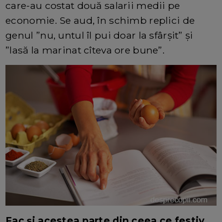
care-au costat două salarii medii pe
economie. Se aud, în schimb replici de
genul ”nu, untul îl pui doar la sfârșit” și
”lasă la marinat cîteva ore bune”.
Fac și acestea parte din ceea ce festiv