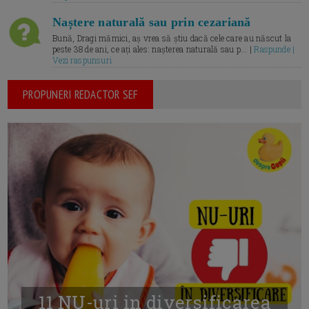
Naștere naturală sau prin cezariană
Bună, Dragi mămici, aș vrea să știu dacă cele care au născut la
peste 38 de ani, ce ați ales: nașterea naturală sau p... |
Raspunde |
Vezi raspunsuri
PROPUNERI REDACTOR SEF
11 NU-uri in diversificarea