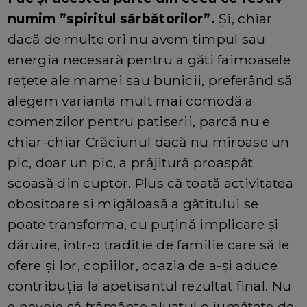
numim ”spiritul sărbătorilor”.
Și, chiar
dacă de multe ori nu avem timpul sau
energia necesară pentru a găti faimoasele
rețete ale mamei sau bunicii, preferând să
alegem varianta mult mai comodă a
comenzilor pentru patiserii, parcă nu e
chiar-chiar Crăciunul dacă nu miroase un
pic, doar un pic, a prăjitură proaspăt
scoasă din cuptor. Plus că toată activitatea
obositoare și migăloasă a gătitului se
poate transforma, cu puțină implicare și
dăruire, într-o tradiție de familie care să le
ofere și lor, copiilor, ocazia de a-și aduce
contribuția la apetisantul rezultat final. Nu
e nevoie să frământe aluatul o jumătate de