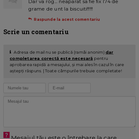
Dar va rog... neaparat sa fie fix 174 de
grame de unt la biscuiti!!!!!!
Raspunde la acest comentariu
Scrie un comentariu
Adresa de mail nu se publică (ramâi anonim)
dar
completarea corectă este necesară
pentru
aprobarea rapidă a mesajului, și mai ales în cazul în care
aștepți răspuns. | Toate câmpurile trebuie completate!
Mesajul tău este o întrebare la care