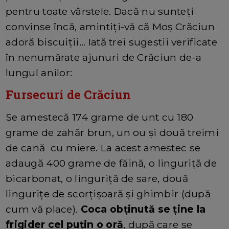
pentru toate vârstele. Dacă nu sunteți
convinse încă, amintiți-vă că Moș Crăciun
adoră biscuiții... Iată trei sugestii verificate
în nenumărate ajunuri de Crăciun de-a
lungul anilor:
Fursecuri de Crăciun
Se amestecă 174 grame de unt cu 180
grame de zahăr brun, un ou și două treimi
de cană cu miere. La acest amestec se
adaugă 400 grame de făină, o linguriță de
bicarbonat, o linguriță de sare, două
lingurițe de scorțișoară și ghimbir (după
cum vă place).
Coca obținută se ține la
frigider cel puțin o oră
, după care se