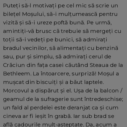
Puteți să-l motivați pe cel mic să scrie un
bilețel Moșului, să-i mulțumească pentru
vizită și să-i ureze poftă bună. Pe urmă,
amintiți-vă brusc că trebuie să mergeți cu
toții să-i vedeți pe bunici, să admirați
bradul vecinilor, să alimentați cu benzină
sau, pur și simplu, să admirați cerul de
Crăciun din fața casei căutând Steaua de la
Bethleem. La întoarcere, surpriză! Moșul a
mușcat din biscuiți și a băut laptele.
Morcovul a dispărut și el. Ușa de la balcon /
geamul de la sufragerie sunt întredeschise;
un fald al perdelei este deranjat ca și cum
cineva ar fi ieșit în grabă. Iar sub brad se
află cadourile mult-așteptate. Da, acum a