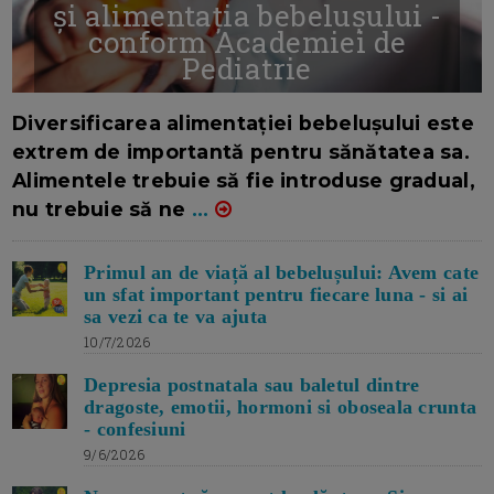
și alimentația bebelușului -
conform Academiei de
Pediatrie
16/7/2026
AUTOR: EDITOR DC.
Diversificarea alimentației bebelușului este
extrem de importantă pentru sănătatea sa.
Alimentele trebuie să fie introduse gradual,
nu trebuie să ne
...
Primul an de viață al bebelușului: Avem cate
un sfat important pentru fiecare luna - si ai
sa vezi ca te va ajuta
10/7/2026
Depresia postnatala sau baletul dintre
dragoste, emotii, hormoni si oboseala crunta
- confesiuni
9/6/2026