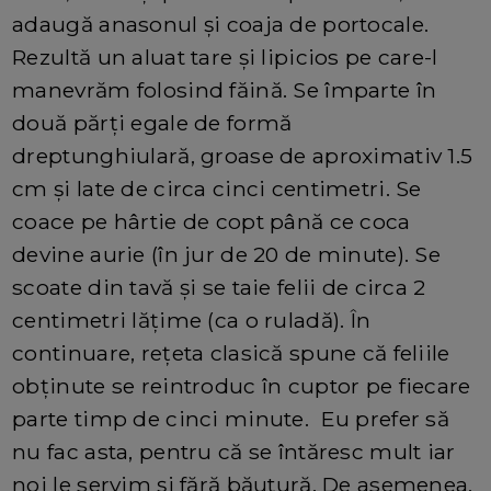
adaugă anasonul și coaja de portocale.
Rezultă un aluat tare și lipicios pe care-l
manevrăm folosind făină. Se împarte în
două părți egale de formă
dreptunghiulară, groase de aproximativ 1.5
cm și late de circa cinci centimetri. Se
coace pe hârtie de copt până ce coca
devine aurie (în jur de 20 de minute). Se
scoate din tavă și se taie felii de circa 2
centimetri lățime (ca o ruladă). În
continuare, rețeta clasică spune că feliile
obținute se reintroduc în cuptor pe fiecare
parte timp de cinci minute. Eu prefer să
nu fac asta, pentru că se întăresc mult iar
noi le servim și fără băutură. De asemenea,