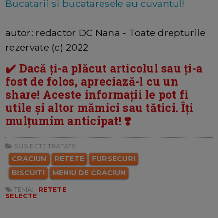
Bucatarii si bucataresele au cuvantul!
autor: redactor DC Nana - Toate drepturile
rezervate (c) 2022
✔️ Dacă ți-a plăcut articolul sau ți-a
fost de folos, apreciază-l cu un
share! Aceste informații le pot fi
utile și altor mămici sau tătici. Îți
mulțumim anticipat! ❣️
SUBIECTE TRATATE:
CRACIUN
RETETE
FURSECURI
BISCUITI
MENIU DE CRACIUN
TEMA:
RETETE
SELECTE