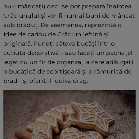
nu-i mâncați) deci se pot prepara înaintea
Crăciunului și vor fi numai buni de mâncat
sub brăduț. De asemenea, reprezintă o
idee de cadou de Crăciun ieftină și
originală. Puneți câteva bucăți într-o
cutiuță decorativă – sau faceți un pachețel
legat cu un fir de organza, la care adăugați
o bucățică de scorțișoară și o rămurică de
brad - și oferiți-l cuiva drag.