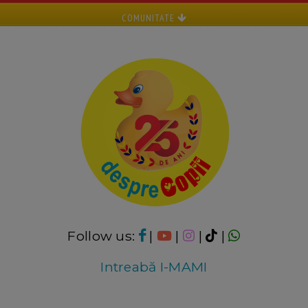
COMUNITATE
Follow us:
|
|
|
|
Intreabă I-MAMI