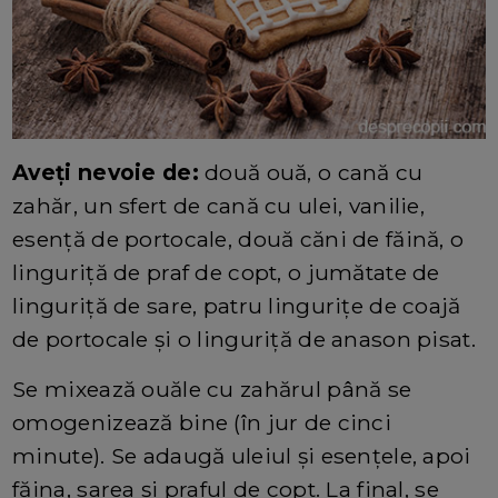
Aveți nevoie de:
două ouă, o cană cu
zahăr, un sfert de cană cu ulei, vanilie,
esență de portocale, două căni de făină, o
linguriță de praf de copt, o jumătate de
linguriță de sare, patru lingurițe de coajă
de portocale și o linguriță de anason pisat.
Se mixează ouăle cu zahărul până se
omogenizează bine (în jur de cinci
minute). Se adaugă uleiul și esențele, apoi
făina, sarea și praful de copt. La final, se