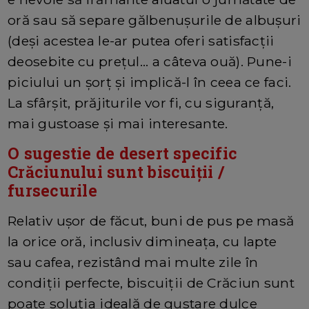
oră sau să separe gălbenușurile de albușuri
(deși acestea le-ar putea oferi satisfacții
deosebite cu prețul... a câteva ouă). Pune-i
piciului un șorț și implică-l în ceea ce faci.
La sfârșit, prăjiturile vor fi, cu siguranță,
mai gustoase și mai interesante.
O sugestie de desert specific
Crăciunului sunt biscuiții /
fursecurile
Relativ ușor de făcut, buni de pus pe masă
la orice oră, inclusiv dimineața, cu lapte
sau cafea, rezistând mai multe zile în
condiții perfecte, biscuiții de Crăciun sunt
poate soluția ideală de gustare dulce