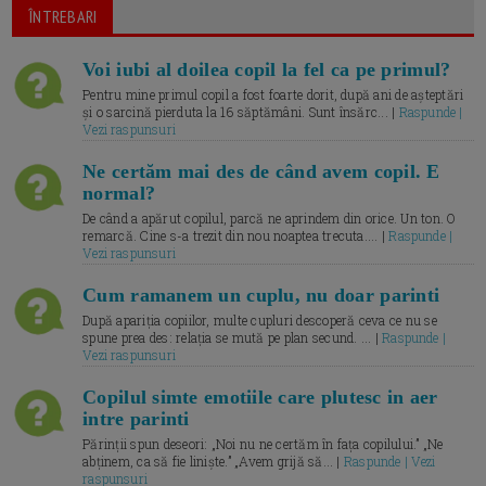
ÎNTREBARI
Voi iubi al doilea copil la fel ca pe primul?
Pentru mine primul copil a fost foarte dorit, după ani de așteptări
și o sarcină pierduta la 16 săptămâni. Sunt însărc... |
Raspunde |
Vezi raspunsuri
Ne certăm mai des de când avem copil. E
normal?
De când a apărut copilul, parcă ne aprindem din orice. Un ton. O
remarcă. Cine s-a trezit din nou noaptea trecuta.... |
Raspunde |
Vezi raspunsuri
Cum ramanem un cuplu, nu doar parinti
După apariția copiilor, multe cupluri descoperă ceva ce nu se
spune prea des: relația se mută pe plan secund. ... |
Raspunde |
Vezi raspunsuri
Copilul simte emotiile care plutesc in aer
intre parinti
Părinții spun deseori: „Noi nu ne certăm în fața copilului.” „Ne
abținem, ca să fie liniște.” „Avem grijă să... |
Raspunde | Vezi
raspunsuri