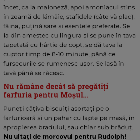
încet, ca la maioneză, apoi amoniacul stins
în zeamă de lămâie, stafidele (câte vă plac),
făina, puțină sare și esențele preferate. Se
ia din amestec cu lingura și se pune în tava
tapetată cu hârtie de copt, se dă tava la
cuptor timp de 8-10 minute, până ce
fursecurile se rumenesc ușor. Se lasă în
tavă până se răcesc.
Nu rămâne decât să pregătiți
farfuria pentru Moșul...
Puneți câțiva biscuiți asortați pe o
farfurioară și un pahar cu lapte pe masă, în
apropierea bradului, sau chiar sub brăduț.
Nu uitați de morcovul pentru Rudolph!