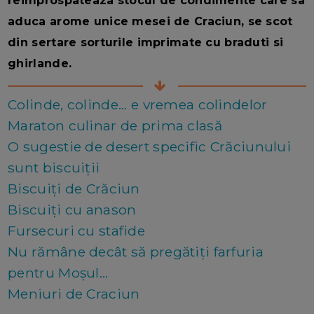
reimprospateaza stocul de condimente care sa
aduca arome unice mesei de Craciun, se scot
din sertare sorturile imprimate cu braduti si
ghirlande.
Colinde, colinde... e vremea colindelor
Maraton culinar de prima clasă
O sugestie de desert specific Crăciunului
sunt biscuiții
Biscuiți de Crăciun
Biscuiți cu anason
Fursecuri cu stafide
Nu rămâne decât să pregătiți farfuria
pentru Moșul...
Meniuri de Craciun