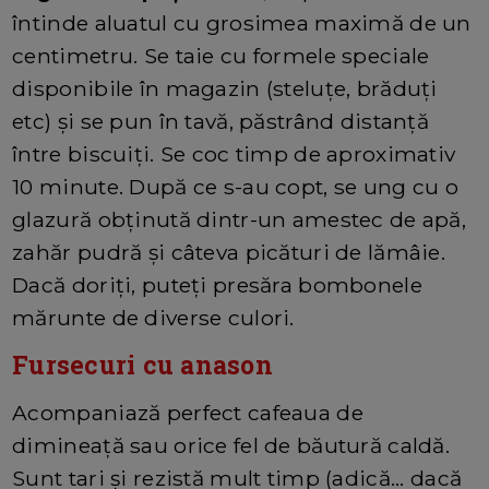
întinde aluatul cu grosimea maximă de un
centimetru. Se taie cu formele speciale
disponibile în magazin (steluțe, brăduți
etc) și se pun în tavă, păstrând distanță
între biscuiți. Se coc timp de aproximativ
10 minute. După ce s-au copt, se ung cu o
glazură obținută dintr-un amestec de apă,
zahăr pudră și câteva picături de lămâie.
Dacă doriți, puteți presăra bombonele
mărunte de diverse culori.
Fursecuri cu anason
Acompaniază perfect cafeaua de
dimineață sau orice fel de băutură caldă.
Sunt tari și rezistă mult timp (adică... dacă