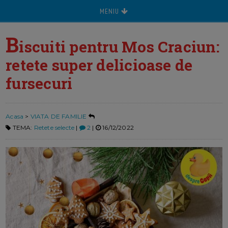
MENIU
B
iscuiti pentru Mos Craciun:
retete super delicioase de
fursecuri
Acasa
>
VIATA DE FAMILIE
TEMA:
Retete selecte
|
2
|
16/12/2022