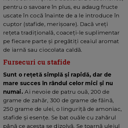
pentru o savoare în plus, eu adaug fructe
uscate în cocă înainte de a le introduce în
cuptor (stafide, merișoare). Dacă vreți
rețeta tradițională, coaceți-le suplimentar
pe fiecare parte și pregătiți ceaiul aromat
de iarnă sau ciocolata caldă.
Fursecuri cu stafide
Sunt o rețetă simplă și rapidă, dar de
mare succes în rândul celor mici și nu
numai.
Ai nevoie de patru ouă, 200 de
grame de zahăr, 300 de grame de făină,
250 grame de ulei, o linguriță de amoniac,
stafide și esențe. Se bat ouăle cu zahărul
până ce acesta se dizolvă. Se toarnă uleiul