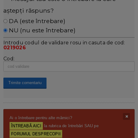
aștepți răspuns?
DA (este întrebare)
NU (nu este întrebare)
Introdu codul de validare rosu in casuta de cod:
0219026
Cod:
Ai o întrebare pentru alte mămici?
ÎNTREABĂ AICI
la rubrica de întrebări SAU pe
FORUMUL DESPRECOPII