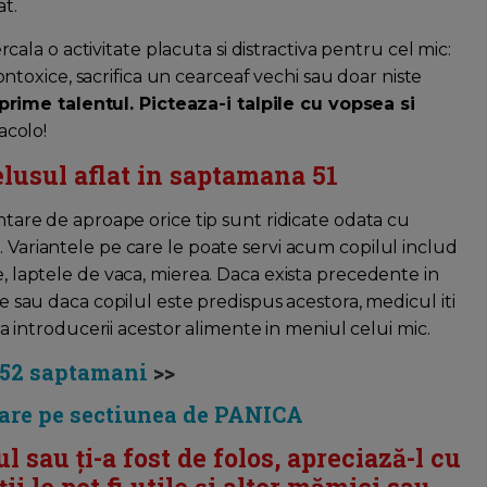
at.
tercala o activitate placuta si distractiva pentru cel mic:
ntoxice, sacrifica un cearceaf vechi sau doar niste
xprime talentul. Picteaza-i talpile cu vopsea si
acolo!
elusul aflat in saptamana 51
mentare de aproape orice tip sunt ridicate odata cu
. Variantele pe care le poate servi acum copilul includ
le, laptele de vaca, mierea. Daca exista precedente in
ile sau daca copilul este predispus acestora, medicul iti
ntroducerii acestor alimente in meniul celui mic.
 52 saptamani
>>
are pe sectiunea de PANICA
ul sau ți-a fost de folos, apreciază-l cu