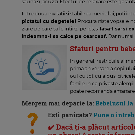
sauna si jacuzzi. Efectul de relaxare este garant
Intre doua invitatii si stabilirea meniului, poti in
pictatul cu degetele!
Procura niste vopsele no
ziare pe care sa le intinzi pe jos, si
lasa-l sa-si e
indeamna-l sa calce pe cearceaf.
Dar numai 
Sfaturi pentru beb
In general, restrictiile ali
prima aniversare a copilului
oul cu tot cu albus, citrice
familie in ce priveste alergi
poate recomanda amanarea i
Mergem mai departe la:
Bebelusul la
Esti panicata?
Pune o intreb
✔️ Dacă ți-a plăcut articol