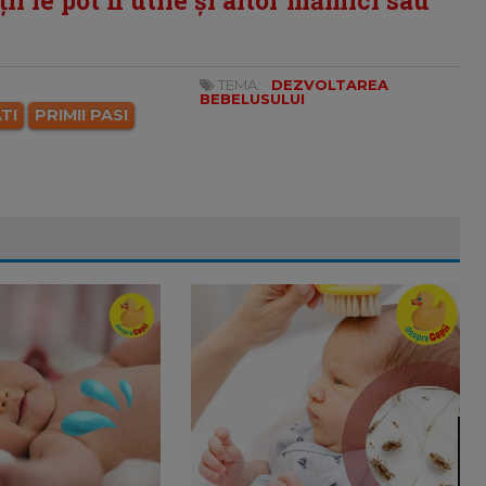
i le pot fi utile și altor mămici sau
TEMA:
DEZVOLTAREA
BEBELUSULUI
TI
PRIMII PASI