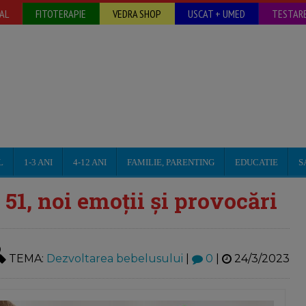
AL
FITOTERAPIE
VEDRA SHOP
USCAT + UMED
TESTARE
L
1-3 ANI
4-12 ANI
FAMILIE, PARENTING
EDUCATIE
S
1, noi emoții și provocări
TEMA:
Dezvoltarea bebelusului
|
0
|
24/3/2023