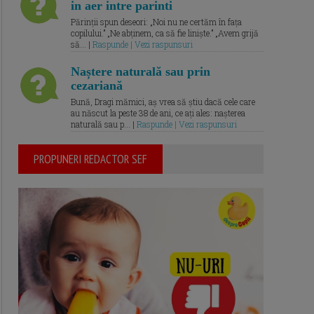
in aer intre parinti
Părinții spun deseori: „Noi nu ne certăm în fața
copilului.” „Ne abținem, ca să fie liniște.” „Avem grijă
să... |
Raspunde | Vezi raspunsuri
Naștere naturală sau prin
cezariană
Bună, Dragi mămici, aș vrea să știu dacă cele care
au născut la peste 38 de ani, ce ați ales: nașterea
naturală sau p... |
Raspunde | Vezi raspunsuri
PROPUNERI REDACTOR SEF