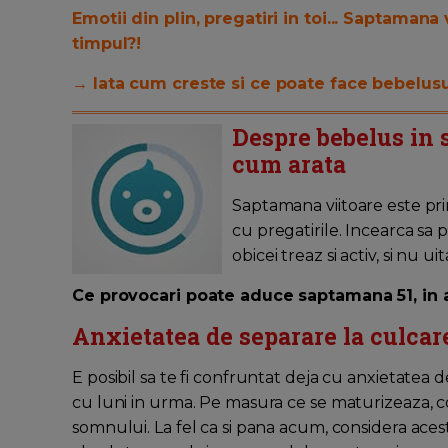
Emotii din plin, pregatiri in toi... Saptamana
timpul?!
→ Iata cum creste si ce poate face bebelusu
Despre bebelus in s
cum arata
Saptamana viitoare este prim
cu pregatirile. Incearca sa p
obicei treaz si activ, si nu u
Ce provocari poate aduce saptamana 51, in 
Anxietatea de separare la culcar
E posibil sa te fi confruntat deja cu anxietatea d
cu luni in urma. Pe masura ce se maturizeaza, co
somnului. La fel ca si pana acum, considera aces