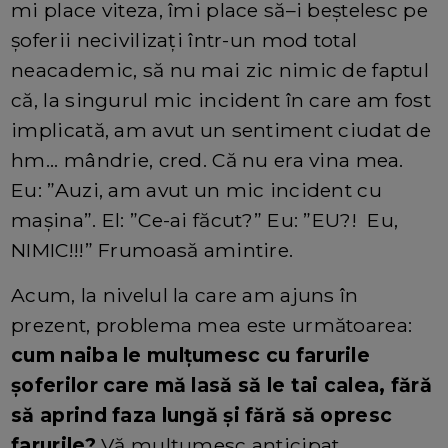
mi place viteza, îmi place să–i beștelesc pe
șoferii necivilizați într-un mod total
neacademic, să nu mai zic nimic de faptul
că, la singurul mic incident în care am fost
implicată, am avut un sentiment ciudat de
hm... mândrie, cred. Că nu era vina mea.
Eu: ”Auzi, am avut un mic incident cu
mașina”. El: ”Ce-ai făcut?” Eu: ”EU?! Eu,
NIMIC!!!” Frumoasă amintire.
Acum, la nivelul la care am ajuns în
prezent, problema mea este următoarea:
cum naiba le mulțumesc cu farurile
șoferilor care mă lasă să le tai calea, fără
să aprind faza lungă și fără să opresc
farurile?
Vă mulțumesc anticipat.