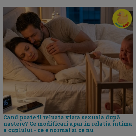
Cand poate fi reluata viața sexuala după
nastere? Ce modificari apar in relatia intima
a cuplului - ce e normal si ce nu