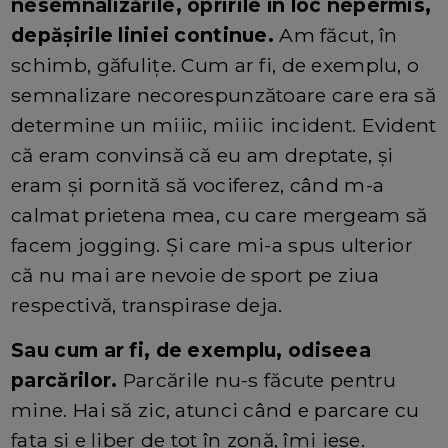
nesemnalizările, opririle în loc nepermis,
depășirile liniei continue.
Am făcut, în
schimb, găfulițe. Cum ar fi, de exemplu, o
semnalizare necorespunzătoare care era să
determine un miiic, miiic incident. Evident
că eram convinsă că eu am dreptate, și
eram și pornită să vociferez, când m-a
calmat prietena mea, cu care mergeam să
facem jogging. Și care mi-a spus ulterior
că nu mai are nevoie de sport pe ziua
respectivă, transpirase deja.
Sau cum ar fi, de exemplu, odiseea
parcărilor.
Parcările nu-s făcute pentru
mine. Hai să zic, atunci când e parcare cu
fața și e liber de tot în zonă, îmi iese.