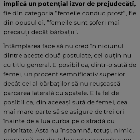
implică un potențial izvor de prejudecăți,
fie din categoria ”femeile conduc prost”, fie
din opusul ei, ”femeile sunt șoferi mai
precauți decât bărbații”.
Întâmplarea face să nu cred în niciunul
dintre aceste două postulate, cel puțin nu
cu titlu general. E posibil ca, dintr-o sută de
femei, un procent semnificativ superior
decât cel al bărbaților să nu reușească
parcarea laterală cu spatele. E la fel de
posibil ca, din aceeași sută de femei, cea
mai mare parte să se asigure de trei ori
înainte de a lua curba pe o stradă cu
prioritate. Asta nu înseamnă, totuși, nimic,
pentru că am destule contraexemple care