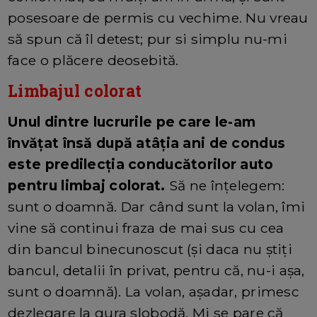
posesoare de permis cu vechime. Nu vreau
să spun că îl detest; pur si simplu nu-mi
face o plăcere deosebită.
Limbajul colorat
Unul dintre lucrurile pe care le-am
învățat însă după atâția ani de condus
este predilecția conducătorilor auto
pentru limbaj colorat.
Să ne înțelegem:
sunt o doamnă. Dar când sunt la volan, îmi
vine să continui fraza de mai sus cu cea
din bancul binecunoscut (și daca nu știți
bancul, detalii în privat, pentru că, nu-i așa,
sunt o doamnă). La volan, așadar, primesc
dezlegare la gura slobodă. Mi se pare că