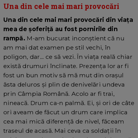
Una din cele mai mari provocări
Una din cele mai mari provocări din viața
mea de șoferiță au fost pornirile din
rampă.
M-am bucurat inconștient că nu
am mai dat examen pe stil vechi, în
poligon, dar... ce să vezi. În viața reală chiar
există drumuri înclinate. Prezența lor ar fi
fost un bun motiv să mă mut din orașul
ăsta deluros și plin de denivelări undeva
prin Câmpia Română. Acolo ar fi trai,
nineacă. Drum ca-n palmă. Ei, și ori de câte
ori aveam de făcut un drum care implica
cea mai mică diferență de nivel, făceam
traseul de acasă. Mai ceva ca soldații în