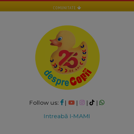
COMUNITATE
Follow us:
|
|
|
|
Intreabă I-MAMI