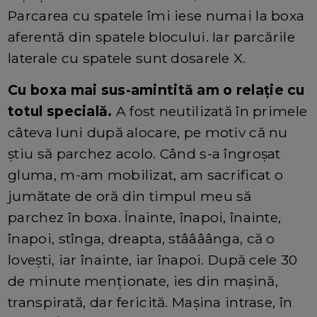
Parcarea cu spatele îmi iese numai la boxa
aferentă din spatele blocului. Iar parcările
laterale cu spatele sunt dosarele X.
Cu boxa mai sus-amintită am o relație cu
totul specială.
A fost neutilizată în primele
câteva luni după alocare, pe motiv că nu
știu să parchez acolo. Când s-a îngroșat
gluma, m-am mobilizat, am sacrificat o
jumătate de oră din timpul meu să
parchez în boxa. Înainte, înapoi, înainte,
înapoi, stînga, dreapta, stâââânga, că o
lovești, iar înainte, iar înapoi. După cele 30
de minute menționate, ies din mașină,
transpirată, dar fericită. Mașina intrase, în