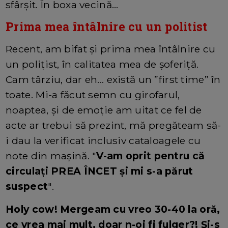
sfârșit. În boxa vecină...
Prima mea întâlnire cu un politist
Recent, am bifat și prima mea întâlnire cu
un polițist, în calitatea mea de șoferiță.
Cam târziu, dar eh... există un ”first time” în
toate. Mi-a făcut semn cu girofarul,
noaptea, și de emoție am uitat ce fel de
acte ar trebui să prezint, mă pregăteam să-
i dau la verificat inclusiv cataloagele cu
note din mașină. "
V-am oprit pentru că
circulați PREA ÎNCET și mi s-a părut
suspect
".
Holy cow! Mergeam cu vreo 30-40 la oră,
ce vrea mai mult, doar n-oi fi fulger?! Și-s