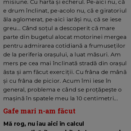
misiune. Cu harta și echerul. Pe-aici nu, că
e drum înclinat, pe-acolo nu, că e giratoriul
ăla aglomerat, pe-aici iarăși nu, că se iese
greu... Când soțul a descoperit că mare
parte din bugetul alocat motorinei mergea
pentru admirarea cotidiană a frumuseților
de la periferia orașului, a luat măsuri. Am
mers pe cea mai înclinată stradă din orașul
ăsta și am făcut exerciții. Cu frâna de mână
și cu frâna de picior. Acum îmi iese în
general, problema e când se proțăpește o
mașină în spatele meu la 10 centimetri...
Gafe mari n-am făcut
Mă rog, nu iau aici în calcul