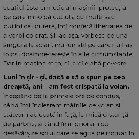
spațiul ăsta ermetic al mașinii, protecția
pe care mi-o dă cutiuța cu mulți sau
puțini cai putere, îmi conferă libertatea de
a vorbi colorat. Și iac-așa, vorbesc de una
singură la volan, într-un stil pe care nu l-aș
folosi doamne-ferește în alte circumstanțe.
Dar în mașina mea, ei, aici e altă poveste.
Luni în șir - și, dacă e să o spun pe cea
dreaptă, ani – am fost crispată la volan.
Începând de la primele ore de condus,
când îmi încleștam mâinile pe volan și
stăteam aplecată în față, la mică distanță
de parbriz, și când îmi ignoram cu
desăvârșire soțul care se agita pe trotuar în