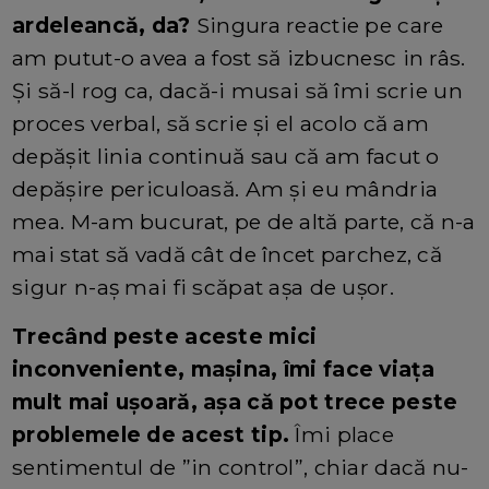
ardeleancă, da?
Singura reactie pe care
am putut-o avea a fost să izbucnesc in râs.
Și să-l rog ca, dacă-i musai să îmi scrie un
proces verbal, să scrie și el acolo că am
depășit linia continuă sau că am facut o
depășire periculoasă. Am și eu mândria
mea. M-am bucurat, pe de altă parte, că n-a
mai stat să vadă cât de încet parchez, că
sigur n-aș mai fi scăpat așa de ușor.
Trecând peste aceste mici
inconveniente, mașina, îmi face viața
mult mai ușoară, așa că pot trece peste
problemele de acest tip.
Îmi place
sentimentul de ”in control”, chiar dacă nu-