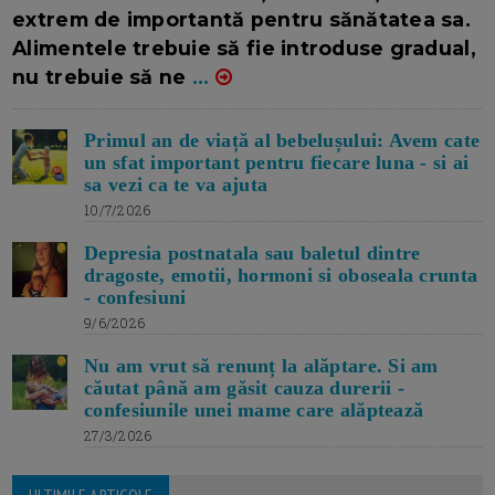
extrem de importantă pentru sănătatea sa.
Alimentele trebuie să fie introduse gradual,
nu trebuie să ne
...
Primul an de viață al bebelușului: Avem cate
un sfat important pentru fiecare luna - si ai
sa vezi ca te va ajuta
10/7/2026
Depresia postnatala sau baletul dintre
dragoste, emotii, hormoni si oboseala crunta
- confesiuni
9/6/2026
Nu am vrut să renunț la alăptare. Si am
căutat până am găsit cauza durerii -
confesiunile unei mame care alăptează
27/3/2026
ULTIMILE ARTICOLE