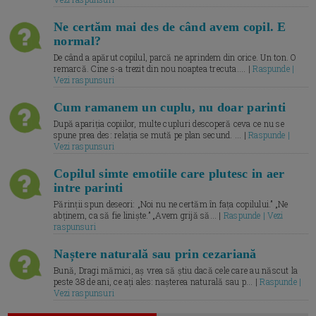
Ne certăm mai des de când avem copil. E
normal?
De când a apărut copilul, parcă ne aprindem din orice. Un ton. O
remarcă. Cine s-a trezit din nou noaptea trecuta.... |
Raspunde |
Vezi raspunsuri
Cum ramanem un cuplu, nu doar parinti
După apariția copiilor, multe cupluri descoperă ceva ce nu se
spune prea des: relația se mută pe plan secund. ... |
Raspunde |
Vezi raspunsuri
Copilul simte emotiile care plutesc in aer
intre parinti
Părinții spun deseori: „Noi nu ne certăm în fața copilului.” „Ne
abținem, ca să fie liniște.” „Avem grijă să... |
Raspunde | Vezi
raspunsuri
Naștere naturală sau prin cezariană
Bună, Dragi mămici, aș vrea să știu dacă cele care au născut la
peste 38 de ani, ce ați ales: nașterea naturală sau p... |
Raspunde |
Vezi raspunsuri