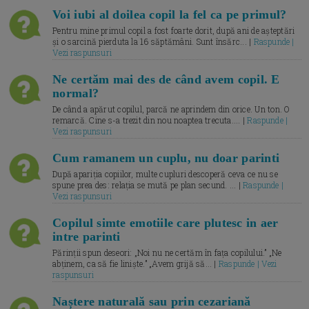
Voi iubi al doilea copil la fel ca pe primul?
Pentru mine primul copil a fost foarte dorit, după ani de așteptări
și o sarcină pierduta la 16 săptămâni. Sunt însărc... |
Raspunde |
Vezi raspunsuri
Ne certăm mai des de când avem copil. E
normal?
De când a apărut copilul, parcă ne aprindem din orice. Un ton. O
remarcă. Cine s-a trezit din nou noaptea trecuta.... |
Raspunde |
Vezi raspunsuri
Cum ramanem un cuplu, nu doar parinti
După apariția copiilor, multe cupluri descoperă ceva ce nu se
spune prea des: relația se mută pe plan secund. ... |
Raspunde |
Vezi raspunsuri
Copilul simte emotiile care plutesc in aer
intre parinti
Părinții spun deseori: „Noi nu ne certăm în fața copilului.” „Ne
abținem, ca să fie liniște.” „Avem grijă să... |
Raspunde | Vezi
raspunsuri
Naștere naturală sau prin cezariană