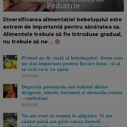
Pediatrie
16/7/2026
AUTOR: EDITOR DC.
Diversificarea alimentației bebelușului este
extrem de importantă pentru sănătatea sa.
Alimentele trebuie să fie introduse gradual,
nu trebuie să ne
...
Primul an de viață al bebelușului: Avem cate
un sfat important pentru fiecare luna - si ai
sa vezi ca te va ajuta
10/7/2026
Depresia postnatala sau baletul dintre
dragoste, emotii, hormoni si oboseala crunta
- confesiuni
9/6/2026
Nu am vrut să renunț la alăptare. Si am
căutat până am găsit cauza durerii -