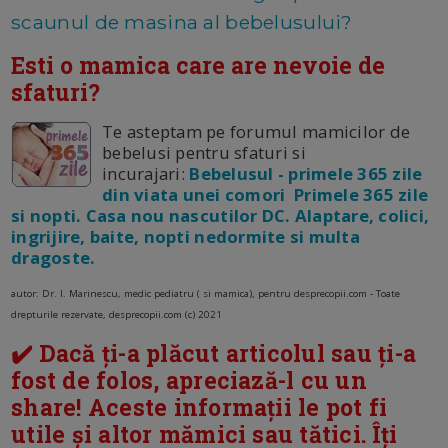
scaunul de masina al bebelusului?
Esti o mamica care are nevoie de
sfaturi?
Te asteptam pe forumul mamicilor de
bebelusi pentru sfaturi si
incurajari:
Bebelusul - primele 365 zile
din viata unei comori Primele 365 zile
si nopti. Casa nou nascutilor DC. Alaptare, colici,
ingrijire, baite, nopti nedormite si multa
dragoste.
autor: Dr. I. Marinescu, medic pediatru ( si mamica), pentru desprecopii.com -
Toate
drepturile rezervate, desprecopii.com (c) 2021
✔️ Dacă ți-a plăcut articolul sau ți-a
fost de folos, apreciază-l cu un
share! Aceste informații le pot fi
utile și altor mămici sau tătici. Îți