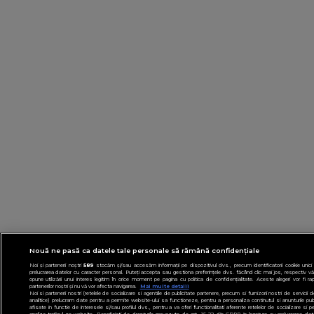
Nouă ne pasă ca datele tale personale să rămână confidențiale
Noi și partenerii noștri
589
stocăm și/sau accesăm informații pe dispozitivul dvs., precum identificatorii cookie unici
prelucrarea datelor cu caracter personal. Puteți accepta sau gestiona preferințele dvs. făcând clic mai jos, respectiv vă
opune utilizării unui interes legitim în orice moment pe pagina cu politica de confidențialitate. Aceste alegeri vor fi ra
partenerilor noștri și nu vă vor afecta navigarea.
Mai multe detalii
Noi si partenerii nostri (retelele de socializare si agentiile de publicitate partenere, precum si furnizorii nostri de servicii 
analitice) prelucram date pentru a permite website-ului sa functioneze, pentru a personaliza continutul si anunturile publ
afisate in functie de interesele si/sau profilul dvs., pentru a va oferi functionalitati aferente retelelor de socializare si p