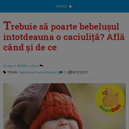
MENIU
T
rebuie să poarte bebelușul
intotdeauna o caciuliță? Află
când și de ce
Acasa
>
BEBELUSUL
TEMA:
Bebelusul la plimbare
|
0
|
8/3/2021