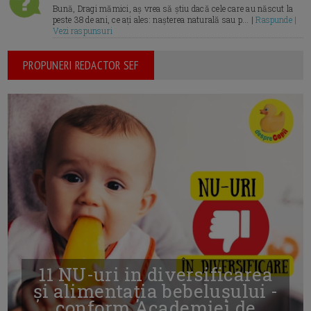
Bună, Dragi mămici, aș vrea să știu dacă cele care au născut la
peste 38 de ani, ce ați ales: nașterea naturală sau p... |
Raspunde |
Vezi raspunsuri
PROPUNERI REDACTOR SEF
11 NU-uri in diversificarea
și alimentația bebelușului -
conform Academiei de