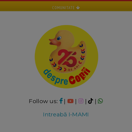
COMUNITATE
Follow us:
|
|
|
|
Intreabă I-MAMI