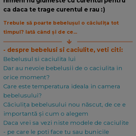
nimeni nu glumeste cu curentul pentru
ca daca te trage curentul e rau :)
Trebuie să poarte bebelușul o căciulița tot
timpul? Iată când și de ce...
- despre bebelusi si caciulite, veti citi:
Bebelusul si caciulita lui
Dar au nevoie bebelusii de o caciulita in
orice moment?
Care este temperatura ideala in camera
bebelusului?
Căciulița bebelusului nou născut, de ce e
importantă și cum o alegem
Daca vrei sa vezi niste modele de caciulite
- pe care le poti face tu sau bunicile