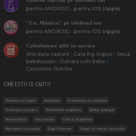
pentru ANDROID
|
pentru IOS (Apple)
"Eu, Mămica" pe telefonul tau
pentru ANDROID
|
pentru IOS (Apple)
Calculatoare utile in sarcina
Afla data nasterii
|
Cate Kg. in plus
|
Sexul
bebelusului
|
Culoare ochi bebe
|
Calculator Nutritie
CINE ESTI? CE CAUTI?
Doresc un copil
Adoptia
Probleme cu sarcina
Urmeaza sa nasc
Probleme alaptare
Bebe plange
Bebe febra
Caut bona
Cresa, Gradinta
Mergem la scoala
Copil bolnav
Copii cu nevoi speciale