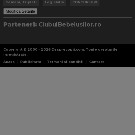
Gemeni, Tripleti
Legislativ
CONCURSURI
Modifică Setările
Parteneri:
ClubulBebelusilor.ro
Copyright © 2000 - 2026
Desprecopii.com
. Toate drepturile
inregistrate.
Acasa
Publicitate
Termeni si conditii
Contact