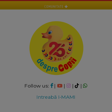
COMUNITATE
Follow us:
|
|
|
|
Intreabă I-MAMI