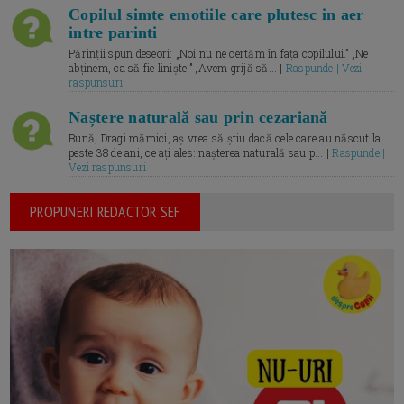
Copilul simte emotiile care plutesc in aer
intre parinti
Părinții spun deseori: „Noi nu ne certăm în fața copilului.” „Ne
abținem, ca să fie liniște.” „Avem grijă să... |
Raspunde | Vezi
raspunsuri
Naștere naturală sau prin cezariană
Bună, Dragi mămici, aș vrea să știu dacă cele care au născut la
peste 38 de ani, ce ați ales: nașterea naturală sau p... |
Raspunde |
Vezi raspunsuri
PROPUNERI REDACTOR SEF