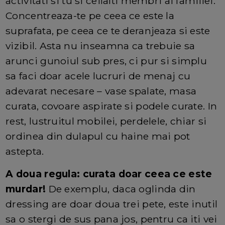
activitati si tu si ceilalti membri ai familiei.
Concentreaza-te pe ceea ce este la
suprafata, pe ceea ce te deranjeaza si este
vizibil. Asta nu inseamna ca trebuie sa
arunci gunoiul sub pres, ci pur si simplu
sa faci doar acele lucruri de menaj cu
adevarat necesare – vase spalate, masa
curata, covoare aspirate si podele curate. In
rest, lustruitul mobilei, perdelele, chiar si
ordinea din dulapul cu haine mai pot
astepta.
A doua regula: curata doar ceea ce este
murdar!
De exemplu, daca oglinda din
dressing are doar doua trei pete, este inutil
sa o stergi de sus pana jos, pentru ca iti vei