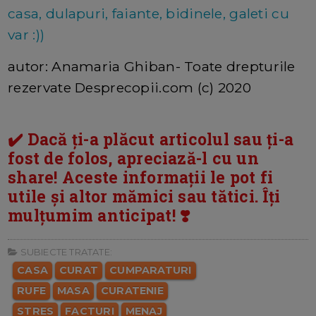
casa, dulapuri, faiante, bidinele, galeti cu
var :))
autor: Anamaria Ghiban- Toate drepturile
rezervate Desprecopii.com (c) 2020
✔️ Dacă ți-a plăcut articolul sau ți-a
fost de folos, apreciază-l cu un
share! Aceste informații le pot fi
utile și altor mămici sau tătici. Îți
mulțumim anticipat! ❣️
SUBIECTE TRATATE:
CASA
CURAT
CUMPARATURI
RUFE
MASA
CURATENIE
STRES
FACTURI
MENAJ