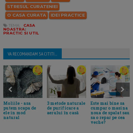
STRESUL CURATENIEI
O CASA CURATA
IDEI PRACTICE
TEMA:
CASA
NOASTRA:
PRACTIC SI UTIL
VA RECOMANDAM SA CITITI...
Moliile - asa
3 metode naturale
Este mai bine sa
putem scapa de
de purificare a
cumpar o masina
ele in mod
aerului în casă
noua de spalat sau
natural
sa o repar pe cea
veche?