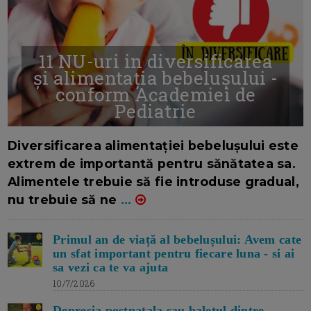
11 NU-uri in diversificarea
și alimentația bebelușului -
conform Academiei de
Pediatrie
16/7/2026
AUTOR: EDITOR DC.
Diversificarea alimentației bebelușului este
extrem de importantă pentru sănătatea sa.
Alimentele trebuie să fie introduse gradual,
nu trebuie să ne
...
Primul an de viață al bebelușului: Avem cate
un sfat important pentru fiecare luna - si ai
sa vezi ca te va ajuta
10/7/2026
Depresia postnatala sau baletul dintre