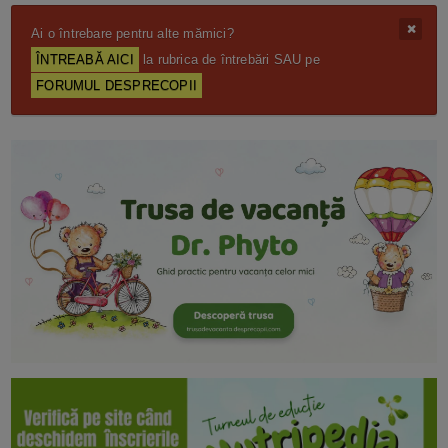
Ai o întrebare pentru alte mămici?
ÎNTREABĂ AICI
la rubrica de întrebări SAU pe
FORUMUL DESPRECOPII