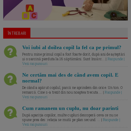
ÎNTREBARI
Voi iubi al doilea copil la fel ca pe primul?
Pentru mine primul copil a fost foarte dorit, după ani de așteptări
și o sarcină pierduta la 16 săptămâni. Sunt însărc... |
Raspunde |
Vezi raspunsuri
Ne certăm mai des de când avem copil. E
normal?
De când a apărut copilul, parcă ne aprindem din orice. Un ton. O
remarcă. Cine s-a trezit din nou noaptea trecuta.... |
Raspunde |
Vezi raspunsuri
Cum ramanem un cuplu, nu doar parinti
După apariția copiilor, multe cupluri descoperă ceva ce nu se
spune prea des: relația se mută pe plan secund. ... |
Raspunde |
Vezi raspunsuri