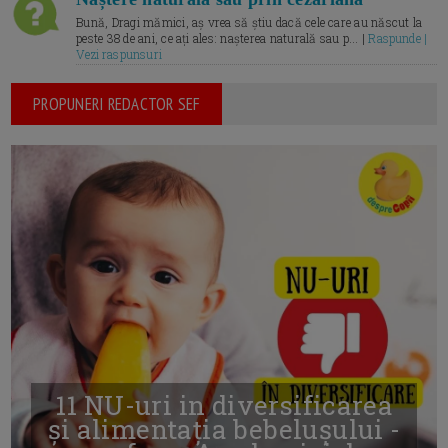
Bună, Dragi mămici, aș vrea să știu dacă cele care au născut la
peste 38 de ani, ce ați ales: nașterea naturală sau p... |
Raspunde |
Vezi raspunsuri
PROPUNERI REDACTOR SEF
11 NU-uri in diversificarea
și alimentația bebelușului -