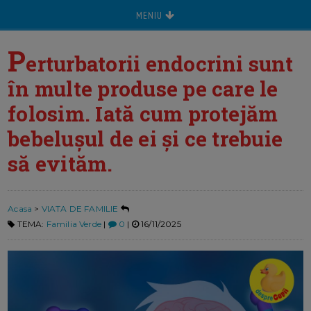
MENIU
P
erturbatorii endocrini sunt
în multe produse pe care le
folosim. Iată cum protejăm
bebeluşul de ei şi ce trebuie
să evităm.
Acasa
>
VIATA DE FAMILIE
TEMA:
Familia Verde
|
0
|
16/11/2025