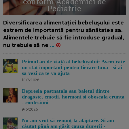
conform Academiei de
Pediatrie
16/7/2026
AUTOR: EDITOR DC.
Diversificarea alimentației bebelușului este
extrem de importantă pentru sănătatea sa.
Alimentele trebuie să fie introduse gradual,
nu trebuie să ne
...
Primul an de viață al bebelușului: Avem cate
un sfat important pentru fiecare luna - si ai
sa vezi ca te va ajuta
10/7/2026
Depresia postnatala sau baletul dintre
dragoste, emotii, hormoni si oboseala crunta
- confesiuni
9/6/2026
Nu am vrut să renunț la alăptare. Si am
căutat până am găsit cauza durerii -