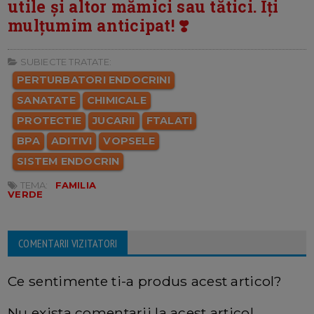
utile și altor mămici sau tătici. Îți
mulțumim anticipat! ❣️
SUBIECTE TRATATE:
PERTURBATORI ENDOCRINI
SANATATE
CHIMICALE
PROTECTIE
JUCARII
FTALATI
BPA
ADITIVI
VOPSELE
SISTEM ENDOCRIN
TEMA:
FAMILIA
VERDE
COMENTARII VIZITATORI
Ce sentimente ti-a produs acest articol?
Nu exista comentarii la acest articol.