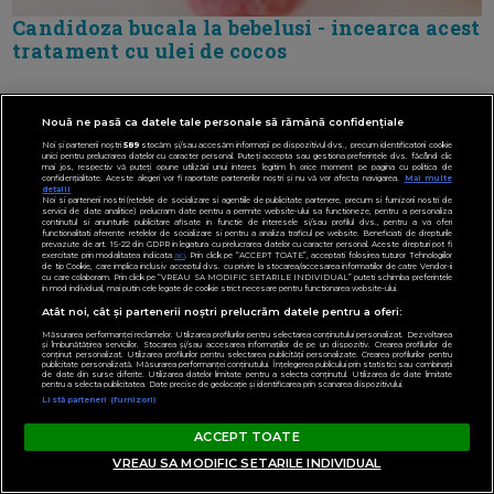
Candidoza bucala la bebelusi - incearca acest
tratament cu ulei de cocos
Nouă ne pasă ca datele tale personale să rămână confidențiale
📻 RADIO: LIFESTYLE DESPRECOPII
Noi și partenerii noștri
589
stocăm și/sau accesăm informații pe dispozitivul dvs., precum identificatorii cookie
unici pentru prelucrarea datelor cu caracter personal. Puteți accepta sau gestiona preferințele dvs. făcând clic
mai jos, respectiv vă puteți opune utilizării unui interes legitim în orice moment pe pagina cu politica de
confidențialitate. Aceste alegeri vor fi raportate partenerilor noștri și nu vă vor afecta navigarea.
Mai multe
detalii
Noi si partenerii nostri (retelele de socializare si agentiile de publicitate partenere, precum si furnizorii nostri de
servicii de date analitice) prelucram date pentru a permite website-ului sa functioneze, pentru a personaliza
continutul si anunturile publicitare afisate in functie de interesele si/sau profilul dvs., pentru a va oferi
functionalitati aferente retelelor de socializare si pentru a analiza traficul pe website. Beneficiati de drepturile
prevazute de art. 15-22 din GDPR in legatura cu prelucrarea datelor cu caracter personal. Aceste drepturi pot fi
exercitate prin modalitatea indicata
aici
. Prin click pe “ACCEPT TOATE”, acceptati folosirea tuturor Tehnologiilor
de tip Cookie, care implica inclusiv acceptul dvs. cu privire la stocarea/accesarea informatiilor de catre Vendor-ii
cu care colaboram. Prin click pe “VREAU SA MODIFIC SETARILE INDIVIDUAL” puteti schimba preferintele
in mod individual, mai putin cele legate de cookie strict necesare pentru functionarea website-ului.
Atât noi, cât și partenerii noștri prelucrăm datele pentru a oferi:
Măsurarea performanței reclamelor. Utilizarea profilurilor pentru selectarea conținutului personalizat. Dezvoltarea
și îmbunătățirea serviciilor. Stocarea și/sau accesarea informațiilor de pe un dispozitiv. Crearea profilurilor de
conținut personalizat. Utilizarea profilurilor pentru selectarea publicității personalizate. Crearea profilurilor pentru
publicitate personalizată. Măsurarea performanței conținutului. Înțelegerea publicului prin statistici sau combinații
de date din surse diferite. Utilizarea datelor limitate pentru a selecta conținutul. Utilizarea de date limitate
pentru a selecta publicitatea. Date precise de geolocație și identificarea prin scanarea dispozitivului.
Listă parteneri (furnizori)
ACCEPT TOATE
VREAU SA MODIFIC SETARILE INDIVIDUAL
DESPRE NOI