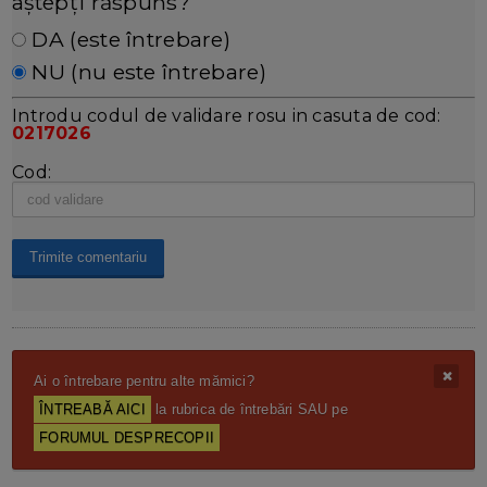
aștepți răspuns?
DA (este întrebare)
NU (nu este întrebare)
Introdu codul de validare rosu in casuta de cod:
0217026
Cod:
Ai o întrebare pentru alte mămici?
ÎNTREABĂ AICI
la rubrica de întrebări SAU pe
FORUMUL DESPRECOPII