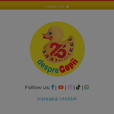
COMUNITATE
Follow us:
|
|
|
|
Intreabă I-MAMI