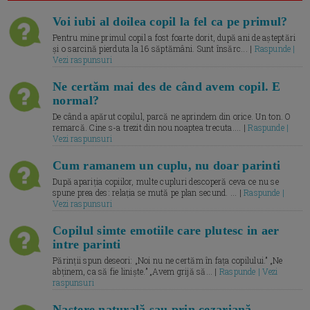
Voi iubi al doilea copil la fel ca pe primul?
Pentru mine primul copil a fost foarte dorit, după ani de așteptări
și o sarcină pierduta la 16 săptămâni. Sunt însărc... |
Raspunde |
Vezi raspunsuri
Ne certăm mai des de când avem copil. E
normal?
De când a apărut copilul, parcă ne aprindem din orice. Un ton. O
remarcă. Cine s-a trezit din nou noaptea trecuta.... |
Raspunde |
Vezi raspunsuri
Cum ramanem un cuplu, nu doar parinti
După apariția copiilor, multe cupluri descoperă ceva ce nu se
spune prea des: relația se mută pe plan secund. ... |
Raspunde |
Vezi raspunsuri
Copilul simte emotiile care plutesc in aer
intre parinti
Părinții spun deseori: „Noi nu ne certăm în fața copilului.” „Ne
abținem, ca să fie liniște.” „Avem grijă să... |
Raspunde | Vezi
raspunsuri
Naștere naturală sau prin cezariană