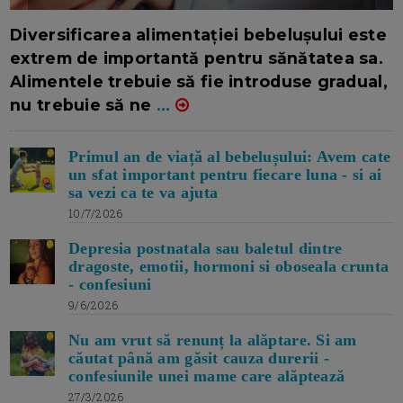
16/7/2026
AUTOR: EDITOR DC.
Diversificarea alimentației bebelușului este
extrem de importantă pentru sănătatea sa.
Alimentele trebuie să fie introduse gradual,
nu trebuie să ne
...
Primul an de viață al bebelușului: Avem cate
un sfat important pentru fiecare luna - si ai
sa vezi ca te va ajuta
10/7/2026
Depresia postnatala sau baletul dintre
dragoste, emotii, hormoni si oboseala crunta
- confesiuni
9/6/2026
Nu am vrut să renunț la alăptare. Si am
căutat până am găsit cauza durerii -
confesiunile unei mame care alăptează
27/3/2026