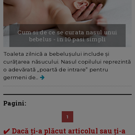
Cum si de ce se curata nasul unui
bebelus - in 10 pasi simpli
Toaleta zilnică a bebelușului include și
curățarea năsucului. Nasul copilului reprezintă
o adevărată „poartă de intrare” pentru
germeni de...
Pagini:
1
✔️ Dacă ți-a plăcut articolul sau ți-a