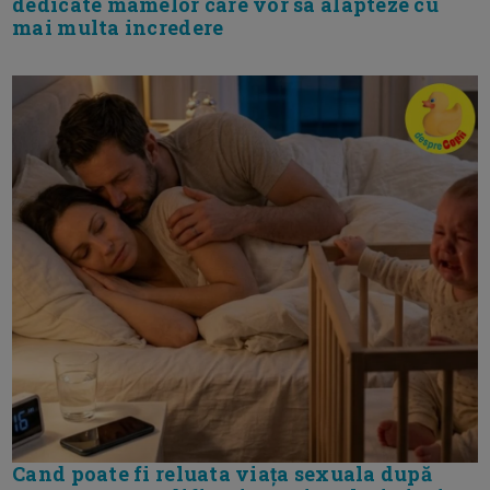
dedicate mamelor care vor sa alapteze cu
mai multa incredere
Cand poate fi reluata viața sexuala după