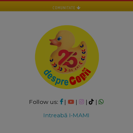
COMUNITATE
Follow us:
|
|
|
|
Intreabă I-MAMI