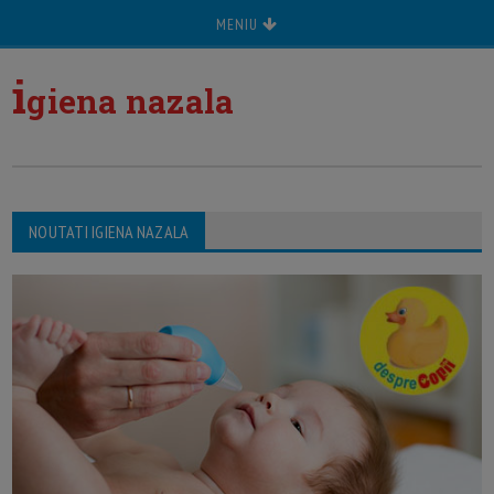
MENIU
i
giena nazala
NOUTATI IGIENA NAZALA