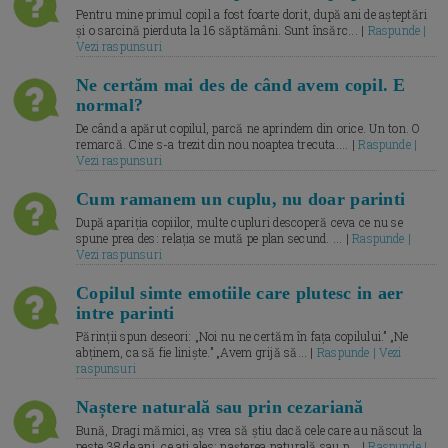
Pentru mine primul copil a fost foarte dorit, după ani de așteptări
și o sarcină pierduta la 16 săptămâni. Sunt însărc... |
Raspunde |
Vezi raspunsuri
Ne certăm mai des de când avem copil. E
normal?
De când a apărut copilul, parcă ne aprindem din orice. Un ton. O
remarcă. Cine s-a trezit din nou noaptea trecuta.... |
Raspunde |
Vezi raspunsuri
Cum ramanem un cuplu, nu doar parinti
După apariția copiilor, multe cupluri descoperă ceva ce nu se
spune prea des: relația se mută pe plan secund. ... |
Raspunde |
Vezi raspunsuri
Copilul simte emotiile care plutesc in aer
intre parinti
Părinții spun deseori: „Noi nu ne certăm în fața copilului.” „Ne
abținem, ca să fie liniște.” „Avem grijă să... |
Raspunde | Vezi
raspunsuri
Naștere naturală sau prin cezariană
Bună, Dragi mămici, aș vrea să știu dacă cele care au născut la
peste 38 de ani, ce ați ales: nașterea naturală sau p... |
Raspunde |