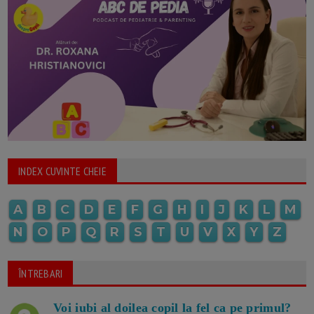
INDEX CUVINTE CHEIE
A
B
C
D
E
F
G
H
I
J
K
L
M
N
O
P
Q
R
S
T
U
V
X
Y
Z
ÎNTREBARI
Voi iubi al doilea copil la fel ca pe primul?