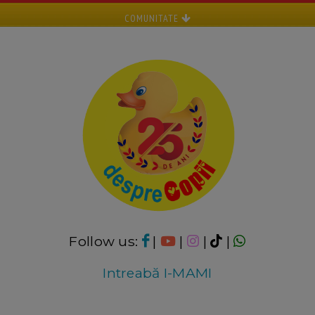
COMUNITATE
Follow us:
|
|
|
|
Intreabă I-MAMI