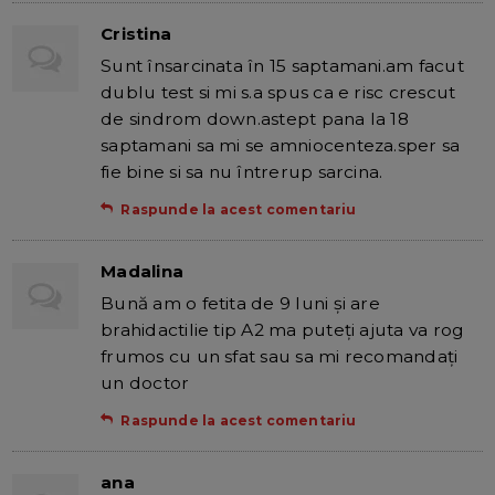
Cristina
Sunt însarcinata în 15 saptamani.am facut
dublu test si mi s.a spus ca e risc crescut
de sindrom down.astept pana la 18
saptamani sa mi se amniocenteza.sper sa
fie bine si sa nu întrerup sarcina.
Raspunde la acest comentariu
Madalina
Bună am o fetita de 9 luni și are
brahidactilie tip A2 ma puteți ajuta va rog
frumos cu un sfat sau sa mi recomandați
un doctor
Raspunde la acest comentariu
ana