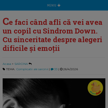
MENIU
C
e faci când afli că vei avea
un copil cu Sindrom Down.
Cu sinceritate despre alegeri
dificile şi emoţii
Acasa
>
SARCINA
TEMA:
Complicatii ale sarcinii
|
33
|
26/4/2026