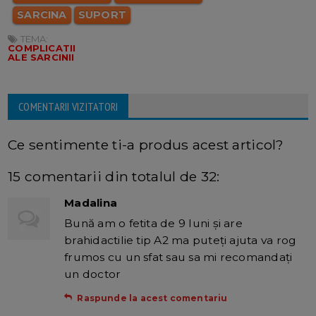
SARCINA
SUPORT
TEMA:
COMPLICATII
ALE SARCINII
COMENTARII VIZITATORI
Ce sentimente ti-a produs acest articol?
15 comentarii din totalul de 32:
Madalina
Bună am o fetita de 9 luni și are
brahidactilie tip A2 ma puteți ajuta va rog
frumos cu un sfat sau sa mi recomandați
un doctor
Raspunde la acest comentariu