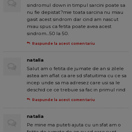
sindromul down in timpul sarcini poate sa
nu fie depistat?mie toata sarcina nu miau
gasit acest sindrom dar cind am nascut
miau spus ca fetita poate avea acest
sindrom...50 la 50.
Raspunde la acest comentariu
natalia
Salut am o fetita de jumate de an si zilele
astea am aflat ca are sd sfatuitima cu ce sa
incep unde sa ma adresez care usi sa le
deschid ce ce trebuie sa fac in primul rind
Raspunde la acest comentariu
natalia
Pe mine ma puteti ajuta cu un sfat am o
fetita de jumate de an cu sd care sunt