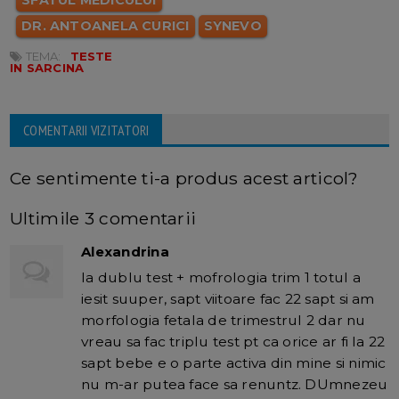
SFATUL MEDICULUI
DR. ANTOANELA CURICI
SYNEVO
TEMA:
TESTE
IN SARCINA
COMENTARII VIZITATORI
Ce sentimente ti-a produs acest articol?
Ultimile 3 comentarii
Alexandrina
la dublu test + mofrologia trim 1 totul a
iesit suuper, sapt viitoare fac 22 sapt si am
morfologia fetala de trimestrul 2 dar nu
vreau sa fac triplu test pt ca orice ar fi la 22
sapt bebe e o parte activa din mine si nimic
nu m-ar putea face sa renuntz. DUmnezeu