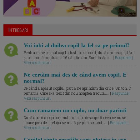
ÎNTREBARI
Voi iubi al doilea copil la fel ca pe primul?
Pentru mine primul copil a fost foarte dorit, după ani de așteptări
și o sarcină pierduta la 16 săptămâni. Sunt însărc... |
Raspunde |
Vezi raspunsuri
Ne certăm mai des de când avem copil. E
normal?
De când a apărut copilul, parcă ne aprindem din orice. Un ton. O
remarcă. Cine s-a trezit din nou noaptea trecuta.... |
Raspunde |
Vezi raspunsuri
Cum ramanem un cuplu, nu doar parinti
După apariția copiilor, multe cupluri descoperă ceva ce nu se
spune prea des: relația se mută pe plan secund. ... |
Raspunde |
Vezi raspunsuri
Copilul simte emotiile care plutesc in aer