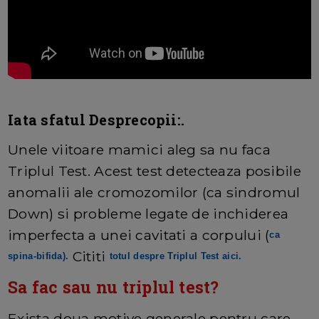
Iata sfatul Desprecopii:.
Unele viitoare mamici aleg sa nu faca
Triplul Test. Acest test detecteaza posibile
anomalii ale cromozomilor (ca sindromul
Down) si probleme legate de inchiderea
imperfecta a unei cavitati a corpului (
ca
Cititi
spina-bifida
).
totul despre Triplul Test aici.
Sa fac sau nu triplul test?
Exista doua motive generale pentru care