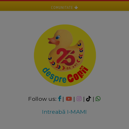
COMUNITATE
Follow us:
|
|
|
|
Intreabă I-MAMI