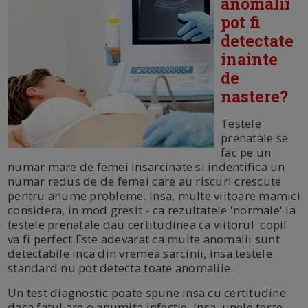
anomalii
pot fi
detectate
inainte
de
nastere?
Testele
prenatale se
fac pe un
numar mare de femei insarcinate si indentifica un
numar redus de de femei care au riscuri crescute
pentru anume probleme. Insa, multe viitoare mamici
considera, in mod gresit - ca rezultatele 'normale' la
testele prenatale dau certitudinea ca viitorul copil
va fi perfect.Este adevarat ca multe anomalii sunt
detectabile inca din vremea sarcinii, insa testele
standard nu pot detecta toate anomaliie.
Un test diagnostic poate spune insa cu certitudine
daca fatul are o anumita infectie. Insa, unele teste