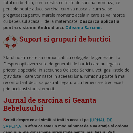
fatul din burtica, cum creste, ce teste de sarcina urmeaza, ce
pericole poate aduce sarcina, cum sa nasca si cum sa se
pregateasca pentru marele moment: acela in care se va intorce
cu bebelusul acasa ... de la maternitate.
Descarca aplicatia
pentru sisteme Android aici:
Odiseea Sarcinii.
Suport si grupuri de burtici
Sfatul nostru este sa comunicati cu colegele de generatie. La
Desprecopii avem sute de generatii de burtici care au legat o
prietenie speciala. In sectiunea Odiseea Sarcinii, veti gasi listele de
gravidute - care vor naste in aceeasi luna. Nimic nu poate fi mai
reconfortant decit sa pastrati legatura cu femei care trec exact
prin aceleasi stari si emotii.
Jurnal de sarcina si Geanta
Bebelusului
JURNAL DE
S
crieti despre ce ati simtit si trait in acea zi pe
SARCINA.
In afara ca este un mod minunat de a va aranja si ordona
gandurile, ele vor ramane inregistrate pentru mai tarziu. Va fi