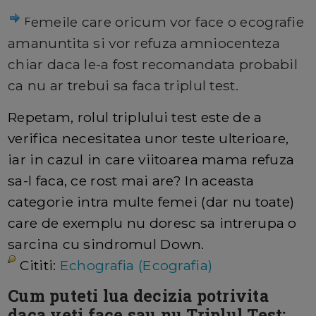
emeile care oricum vor face o ecografie
F
amanuntita si vor refuza amniocenteza
chiar daca le-a fost recomandata probabil
ca nu ar trebui sa faca triplul test.
Repetam, rolul triplului test este de a
verifica necesitatea unor teste ulterioare,
iar in cazul in care viitoarea mama refuza
sa-l faca, ce rost mai are? In aceasta
categorie intra multe femei (dar nu toate)
care de exemplu nu doresc sa intrerupa o
sarcina cu sindromul Down.
Cititi:
Echografia (Ecografia)
Cum puteti lua decizia potrivita
daca veti face sau nu Triplul Test: