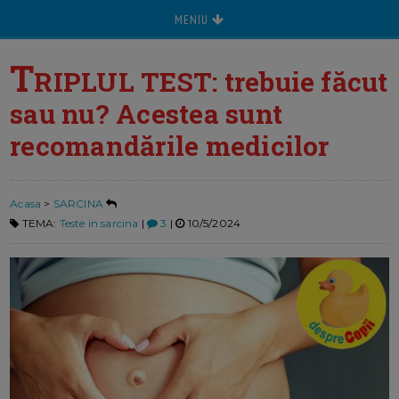
MENIU
T
RIPLUL TEST: trebuie făcut
sau nu? Acestea sunt
recomandările medicilor
Acasa
>
SARCINA
TEMA:
Teste in sarcina
|
3
|
10/5/2024