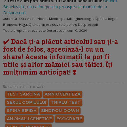
citeste cum poti primi si tu Geanta Bebelusului:
Geanta
Bebelusului, un cadou pentru proaspetele mamici de la
Desprecopii
autor: Dr. Daniela ter Horst , Medic specialist ginecolog la Spitalul Regal
Bronovo, Haga, Olanda, in exclusivitate pentru Desprecopii
Toate drepturile rezervate Desprecopii.com © 2024
✔️ Dacă ți-a plăcut articolul sau ți-a
fost de folos, apreciază-l cu un
share! Aceste informații le pot fi
utile și altor mămici sau tătici. Îți
mulțumim anticipat! ❣️
SUBIECTE TRATATE:
TEST SARCINA
AMNIOCENTEZA
SEXUL COPILULUI
TRIPLU TEST
SPINA BIFIDA
SINDROM DOWN
ANOMALII GENETICE
ECOGRAFIE