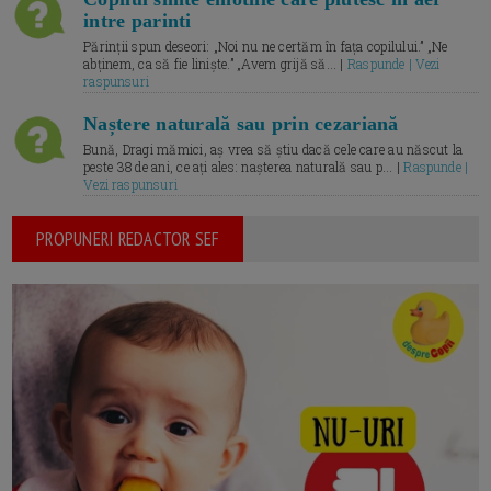
intre parinti
Părinții spun deseori: „Noi nu ne certăm în fața copilului.” „Ne
abținem, ca să fie liniște.” „Avem grijă să... |
Raspunde | Vezi
raspunsuri
Naștere naturală sau prin cezariană
Bună, Dragi mămici, aș vrea să știu dacă cele care au născut la
peste 38 de ani, ce ați ales: nașterea naturală sau p... |
Raspunde |
Vezi raspunsuri
PROPUNERI REDACTOR SEF