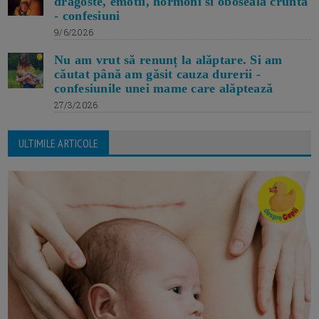
dragoste, emotii, hormoni si oboseala crunta
- confesiuni
9/6/2026
Nu am vrut să renunț la alăptare. Si am
căutat până am găsit cauza durerii -
confesiunile unei mame care alăptează
27/3/2026
ULTIMILE ARTICOLE