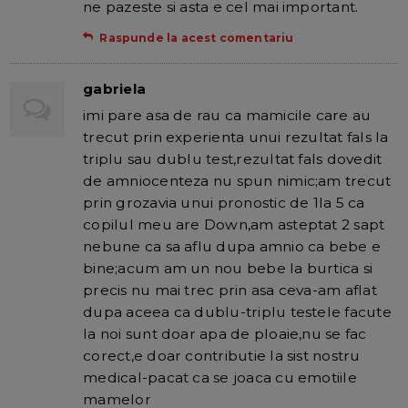
ne pazeste si asta e cel mai important.
Raspunde la acest comentariu
gabriela
imi pare asa de rau ca mamicile care au
trecut prin experienta unui rezultat fals la
triplu sau dublu test,rezultat fals dovedit
de amniocenteza nu spun nimic;am trecut
prin grozavia unui pronostic de 1la 5 ca
copilul meu are Down,am asteptat 2 sapt
nebune ca sa aflu dupa amnio ca bebe e
bine;acum am un nou bebe la burtica si
precis nu mai trec prin asa ceva-am aflat
dupa aceea ca dublu-triplu testele facute
la noi sunt doar apa de ploaie,nu se fac
corect,e doar contributie la sist nostru
medical-pacat ca se joaca cu emotiile
mamelor